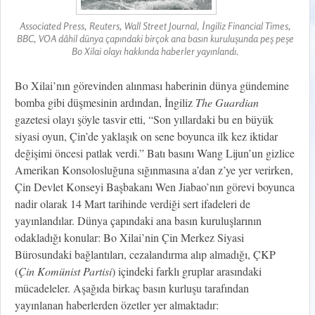
Associated Press, Reuters, Wall Street Journal, İngiliz Financial Times,
BBC, VOA dâhil dünya çapındaki birçok ana basın kuruluşunda peş peşe
Bo Xilai olayı hakkında haberler yayınlandı.
Bo Xilai’nın görevinden alınması haberinin dünya gündemine
bomba gibi düşmesinin ardından, İngiliz
The Guardian
gazetesi olayı şöyle tasvir etti, “Son yıllardaki bu en büyük
siyasi oyun, Çin’de yaklaşık on sene boyunca ilk kez iktidar
değişimi öncesi patlak verdi.” Batı basını Wang Lijun’un gizlice
Amerikan Konsolosluğuna sığınmasına a’dan z’ye yer verirken,
Çin Devlet Konseyi Başbakanı Wen Jiabao’nın görevi boyunca
nadir olarak 14 Mart tarihinde verdiği sert ifadeleri de
yayınlandılar. Dünya çapındaki ana basın kuruluşlarının
odakladığı konular: Bo Xilai’nin Çin Merkez Siyasi
Bürosundaki bağlantıları, cezalandırma alıp almadığı, ÇKP
(
Çin Komünist Partisi
) içindeki farklı gruplar arasındaki
mücadeleler. Aşağıda birkaç basın kurluşu tarafından
yayınlanan haberlerden özetler yer almaktadır: