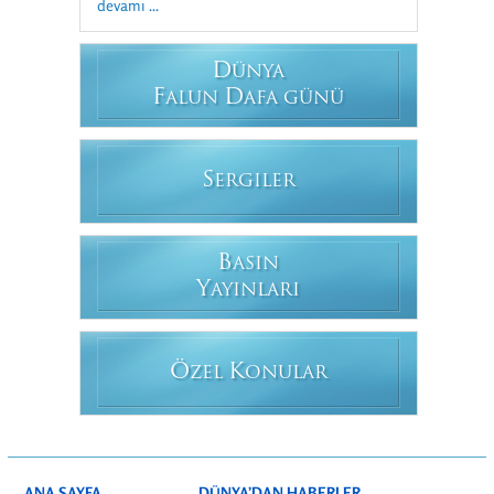
devamı ...
D
ÜNYA
F
D
ALUN
AFA GÜNÜ
S
ERGILER
B
ASIN
Y
AYINLARI
Ö
K
ZEL
ONULAR
ANA SAYFA
DÜNYA’DAN HABERLER