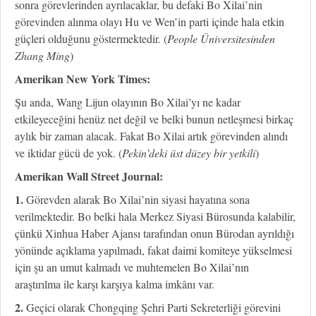
sonra görevlerinden ayrılacaklar, bu defaki Bo Xilai’nin
görevinden alınma olayı Hu ve Wen’in parti içinde hala etkin
güçleri olduğunu göstermektedir. (
People Üniversitesinden
Zhang Ming
)
Amerikan New York Times:
Şu anda, Wang Lijun olayının Bo Xilai’yı ne kadar
etkileyeceğini henüz net değil ve belki bunun netleşmesi birkaç
aylık bir zaman alacak. Fakat Bo Xilai artık görevinden alındı
ve iktidar gücü de yok. (
Pekin’deki üst düzey bir yetkili
)
Amerikan Wall Street Journal:
1.
Görevden alarak Bo Xilai’nin siyasi hayatına sona
verilmektedir. Bo belki hala Merkez Siyasi Bürosunda kalabilir,
çünkü Xinhua Haber Ajansı tarafından onun Bürodan ayrıldığı
yönünde açıklama yapılmadı, fakat daimi komiteye yükselmesi
için şu an umut kalmadı ve muhtemelen Bo Xilai’nın
araştırılma ile karşı karşıya kalma imkânı var.
2.
Geçici olarak Chongqing Şehri Parti Sekreterliği görevini