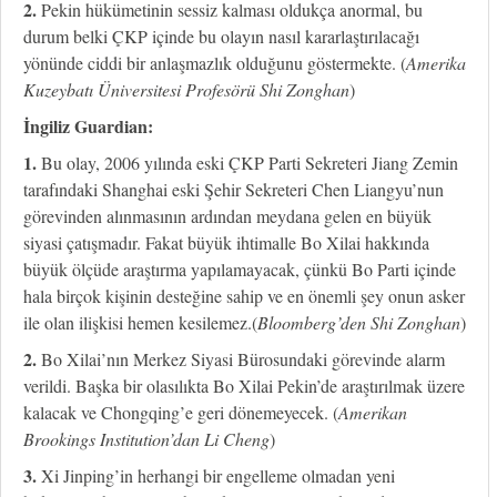
2.
Pekin hükümetinin sessiz kalması oldukça anormal, bu
durum belki ÇKP içinde bu olayın nasıl kararlaştırılacağı
yönünde ciddi bir anlaşmazlık olduğunu göstermekte. (
Amerika
Kuzeybatı Üniversitesi Profesörü Shi Zonghan
)
İngiliz Guardian:
1.
Bu olay, 2006 yılında eski ÇKP Parti Sekreteri Jiang Zemin
tarafındaki Shanghai eski Şehir Sekreteri Chen Liangyu’nun
görevinden alınmasının ardından meydana gelen en büyük
siyasi çatışmadır. Fakat büyük ihtimalle Bo Xilai hakkında
büyük ölçüde araştırma yapılamayacak, çünkü Bo Parti içinde
hala birçok kişinin desteğine sahip ve en önemli şey onun asker
ile olan ilişkisi hemen kesilemez.(
Bloomberg’den Shi Zonghan
)
2.
Bo Xilai’nın Merkez Siyasi Bürosundaki görevinde alarm
verildi. Başka bir olasılıkta Bo Xilai Pekin’de araştırılmak üzere
kalacak ve Chongqing’e geri dönemeyecek. (
Amerikan
Brookings Institution’dan Li Cheng
)
3.
Xi Jinping’in herhangi bir engelleme olmadan yeni