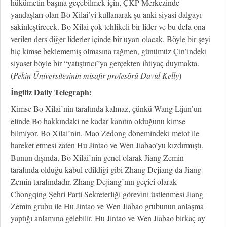
hükümetin başına geçebilmek için, ÇKP Merkezinde
yandaşları olan Bo Xilai’yi kullanarak şu anki siyasi dalgayı
sakinleştirecek. Bo Xilai çok tehlikeli bir lider ve bu defa ona
verilen ders diğer liderler içinde bir uyarı olacak. Böyle bir şeyi
hiç kimse beklememiş olmasına rağmen, günümüz Çin’indeki
siyaset böyle bir “yatıştırıcı”ya gerçekten ihtiyaç duymakta.
(
Pekin Üniversitesinin misafir profesörü David Kelly
)
İngiliz Daily Telegraph:
Kimse Bo Xilai’nin tarafında kalmaz, çünkü Wang Lijun’un
elinde Bo hakkındaki ne kadar kanıtın olduğunu kimse
bilmiyor. Bo Xilai’nin, Mao Zedong dönemindeki metot ile
hareket etmesi zaten Hu Jintao ve Wen Jiabao’yu kızdırmıştı.
Bunun dışında, Bo Xilai’nin genel olarak Jiang Zemin
tarafında olduğu kabul edildiği gibi Zhang Dejiang da Jiang
Zemin tarafındadır. Zhang Dejiang’nın geçici olarak
Chongqing Şehri Parti Sekreterliği görevini üstlenmesi Jiang
Zemin grubu ile Hu Jintao ve Wen Jiabao grubunun anlaşma
yaptığı anlamına gelebilir. Hu Jintao ve Wen Jiabao birkaç ay