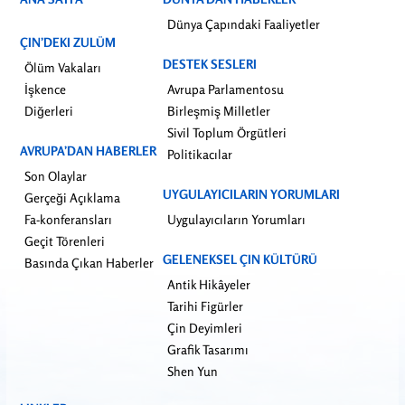
Dünya Çapındaki Faaliyetler
ÇIN’DEKI ZULÜM
DESTEK SESLERI
Ölüm Vakaları
İşkence
Avrupa Parlamentosu
Diğerleri
Birleşmiş Milletler
Sivil Toplum Örgütleri
AVRUPA’DAN HABERLER
Politikacılar
Son Olaylar
UYGULAYICILARIN YORUMLARI
Gerçeği Açıklama
Fa-konferansları
Uygulayıcıların Yorumları
Geçit Törenleri
GELENEKSEL ÇIN KÜLTÜRÜ
Basında Çıkan Haberler
Antik Hikâyeler
Tarihi Figürler
Çin Deyimleri
Grafik Tasarımı
Shen Yun