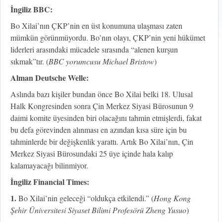
İngiliz BBC:
Bo Xilai’nın ÇKP’nin en üst konumuna ulaşması zaten
mümkün görünmüyordu. Bo’nın olayı, ÇKP’nin yeni hükümet
liderleri arasındaki mücadele sırasında “alenen kurşun
sıkmak”tır. (
BBC yorumcusu Michael Bristow
)
Alman Deutsche Welle:
Aslında bazı kişiler bundan önce Bo Xilai belki 18. Ulusal
Halk Kongresinden sonra Çin Merkez Siyasi Bürosunun 9
daimi komite üyesinden biri olacağını tahmin etmişlerdi, fakat
bu defa görevinden alınması en azından kısa süre için bu
tahminlerde bir değişkenlik yarattı. Artık Bo Xilai’nın, Çin
Merkez Siyasi Bürosundaki 25 üye içinde hala kalıp
kalamayacağı bilinmiyor.
İngiliz Financial Times:
1.
Bo Xilai’nin geleceği “oldukça etkilendi.” (
Hong Kong
Şehir Üniversitesi Siyaset Bilimi Profesörü Zheng Yusuo
)