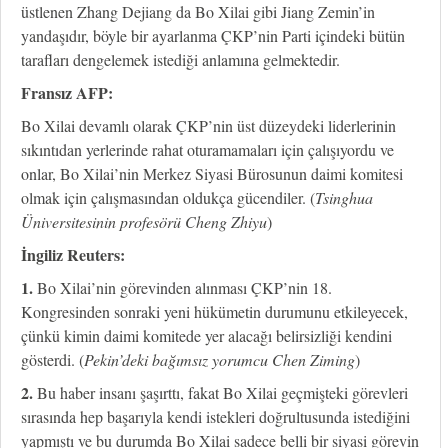
üstlenen Zhang Dejiang da Bo Xilai gibi Jiang Zemin’in
yandaşıdır, böyle bir ayarlanma ÇKP’nin Parti içindeki bütün
tarafları dengelemek istediği anlamına gelmektedir.
Fransız AFP:
Bo Xilai devamlı olarak ÇKP’nin üst düzeydeki liderlerinin
sıkıntıdan yerlerinde rahat oturamamaları için çalışıyordu ve
onlar, Bo Xilai’nin Merkez Siyasi Bürosunun daimi komitesi
olmak için çalışmasından oldukça gücendiler. (
Tsinghua
Üniversitesinin profesörü Cheng Zhiyu
)
İngiliz Reuters:
1.
Bo Xilai’nin görevinden alınması ÇKP’nin 18.
Kongresinden sonraki yeni hükümetin durumunu etkileyecek,
çünkü kimin daimi komitede yer alacağı belirsizliği kendini
gösterdi. (
Pekin’deki bağımsız yorumcu Chen Ziming
)
2.
Bu haber insanı şaşırttı, fakat Bo Xilai geçmişteki görevleri
sırasında hep başarıyla kendi istekleri doğrultusunda istediğini
yapmıştı ve bu durumda Bo Xilai sadece belli bir siyasi görevin