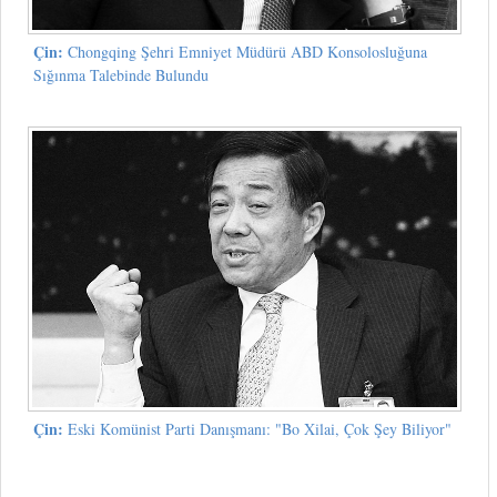
Çin:
Chongqing Şehri Emniyet Müdürü ABD Konsolosluğuna
Sığınma Talebinde Bulundu
Çin:
Eski Komünist Parti Danışmanı: "Bo Xilai, Çok Şey Biliyor"