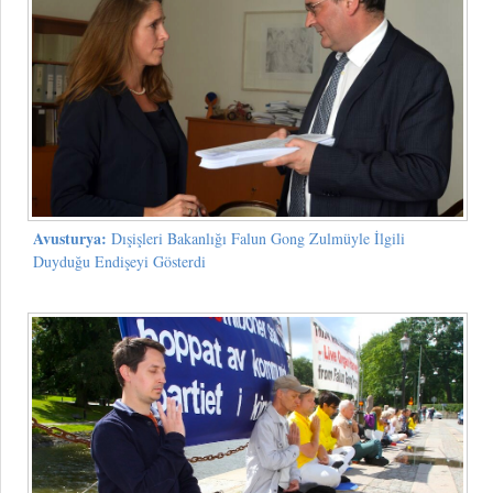
Avusturya:
Dışişleri Bakanlığı Falun Gong Zulmüyle İlgili
Duyduğu Endişeyi Gösterdi