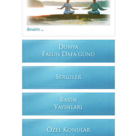
devamı ...
D
ÜNYA
F
D
ALUN
AFA GÜNÜ
S
ERGILER
B
ASIN
Y
AYINLARI
Ö
K
ZEL
ONULAR