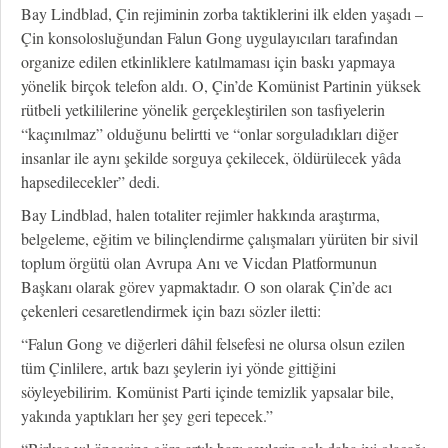
Bay Lindblad, Çin rejiminin zorba taktiklerini ilk elden yaşadı –
Çin konsolosluğundan Falun Gong uygulayıcıları tarafından
organize edilen etkinliklere katılmaması için baskı yapmaya
yönelik birçok telefon aldı. O, Çin’de Komünist Partinin yüksek
rütbeli yetkililerine yönelik gerçekleştirilen son tasfiyelerin
“kaçınılmaz” olduğunu belirtti ve “onlar sorguladıkları diğer
insanlar ile aynı şekilde sorguya çekilecek, öldürülecek yâda
hapsedilecekler” dedi.
Bay Lindblad, halen totaliter rejimler hakkında araştırma,
belgeleme, eğitim ve bilinçlendirme çalışmaları yürüten bir sivil
toplum örgütü olan Avrupa Anı ve Vicdan Platformunun
Başkanı olarak görev yapmaktadır. O son olarak Çin’de acı
çekenleri cesaretlendirmek için bazı sözler iletti:
“Falun Gong ve diğerleri dâhil felsefesi ne olursa olsun ezilen
tüm Çinlilere, artık bazı şeylerin iyi yönde gittiğini
söyleyebilirim. Komünist Parti içinde temizlik yapsalar bile,
yakında yaptıkları her şey geri tepecek.”