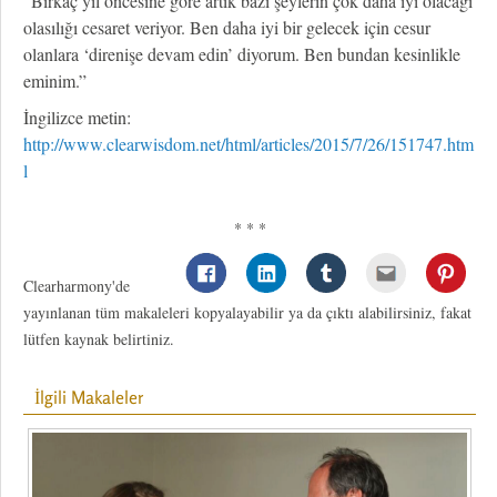
“Birkaç yıl öncesine göre artık bazı şeylerin çok daha iyi olacağı
olasılığı cesaret veriyor. Ben daha iyi bir gelecek için cesur
olanlara ‘direnişe devam edin’ diyorum. Ben bundan kesinlikle
eminim.”
İngilizce metin:
http://www.clearwisdom.net/html/articles/2015/7/26/151747.htm
l
* * *
Clearharmony'de
yayınlanan tüm makaleleri kopyalayabilir ya da çıktı alabilirsiniz, fakat
lütfen kaynak belirtiniz.
İlgili Makaleler