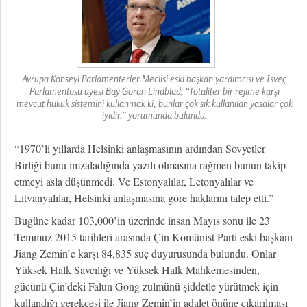
Avrupa Konseyi Parlamenterler Meclisi eski başkan yardımcısı ve İsveç
Parlamentosu üyesi Bay Goran Lindblad, “Totaliter bir rejime karşı
mevcut hukuk sistemini kullanmak ki, bunlar çok sık kullanılan yasalar çok
iyidir.” yorumunda bulundu.
“1970’li yıllarda Helsinki anlaşmasının ardından Sovyetler
Birliği bunu imzaladığında yazılı olmasına rağmen bunun takip
etmeyi asla düşünmedi. Ve Estonyalılar, Letonyalılar ve
Litvanyalılar, Helsinki anlaşmasına göre haklarını talep etti.”
Bugüne kadar 103,000’in üzerinde insan Mayıs sonu ile 23
Temmuz 2015 tarihleri arasında Çin Komünist Parti eski başkanı
Jiang Zemin’e karşı 84,835 suç duyurusunda bulundu. Onlar
Yüksek Halk Savcılığı ve Yüksek Halk Mahkemesinden,
gücünü Çin’deki Falun Gong zulmünü şiddetle yürütmek için
kullandığı gerekçesi ile Jiang Zemin’in adalet önüne çıkarılması