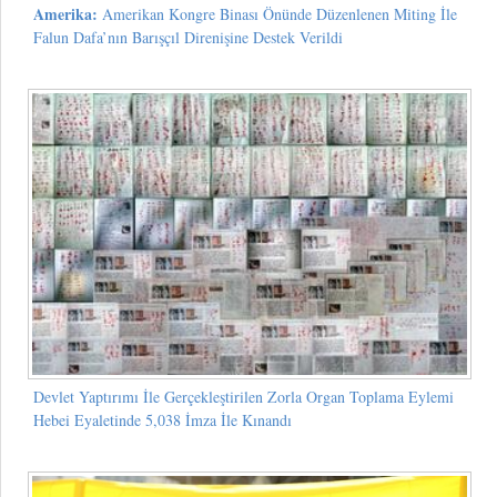
Amerika:
Amerikan Kongre Binası Önünde Düzenlenen Miting İle
Falun Dafa’nın Barışçıl Direnişine Destek Verildi
Devlet Yaptırımı İle Gerçekleştirilen Zorla Organ Toplama Eylemi
Hebei Eyaletinde 5,038 İmza İle Kınandı