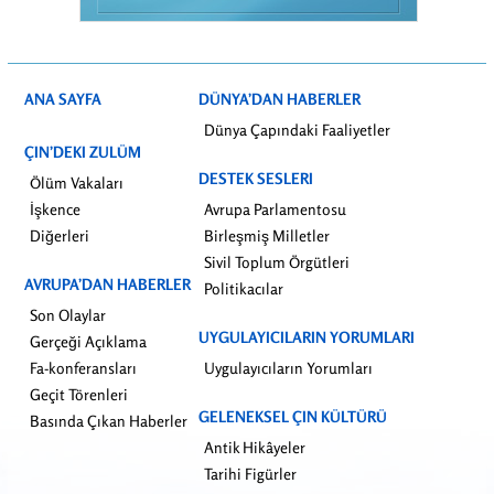
ANA SAYFA
DÜNYA’DAN HABERLER
Dünya Çapındaki Faaliyetler
ÇIN’DEKI ZULÜM
DESTEK SESLERI
Ölüm Vakaları
İşkence
Avrupa Parlamentosu
Diğerleri
Birleşmiş Milletler
Sivil Toplum Örgütleri
AVRUPA’DAN HABERLER
Politikacılar
Son Olaylar
UYGULAYICILARIN YORUMLARI
Gerçeği Açıklama
Fa-konferansları
Uygulayıcıların Yorumları
Geçit Törenleri
GELENEKSEL ÇIN KÜLTÜRÜ
Basında Çıkan Haberler
Antik Hikâyeler
Tarihi Figürler