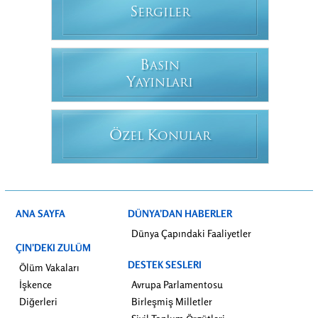
S
ERGILER
B
ASIN
Y
AYINLARI
Ö
K
ZEL
ONULAR
ANA SAYFA
DÜNYA’DAN HABERLER
Dünya Çapındaki Faaliyetler
ÇIN’DEKI ZULÜM
DESTEK SESLERI
Ölüm Vakaları
İşkence
Avrupa Parlamentosu
Diğerleri
Birleşmiş Milletler