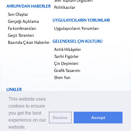
Sivil Toplum Örgütleri
AVRUPA’DAN HABERLER
Politikacılar
Son Olaylar
UYGULAYICILARIN YORUMLARI
Gerçeği Açıklama
Fa-konferansları
Uygulayıcıların Yorumları
Geçit Törenleri
GELENEKSEL ÇIN KÜLTÜRÜ
Basında Çıkan Haberler
Antik Hikâyeler
Tarihi Figürler
Çin Deyimleri
Grafik Tasarımı
Shen Yun
LINKLER
falundafa.org
This website uses
faluninfo.net
cookies to ensure
minghui.org
you get the best
Decline
Accept
pureinsight.org
experience on our
website.