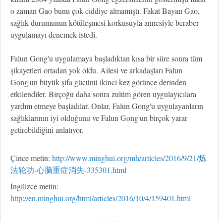
o zaman Gao bunu çok ciddiye almamıştı. Fakat Bayan Gao,
sağlık durumunun kötüleşmesi korkusuyla annesiyle beraber
uygulamayı denemek istedi.
Falun Gong'u uygulamaya başladıktan kısa bir süre sonra tüm
şikayetleri ortadan yok oldu. Ailesi ve arkadaşları Falun
Gong'un büyük şifa gücünü ikinci kez görünce derinden
etkilendiler. Birçoğu daha sonra zulüm gören uygulayıcılara
yardım etmeye başladılar. Onlar, Falun Gong'u uygulayanların
sağlıklarının iyi olduğunu ve Falun Gong'un birçok yarar
getirebildiğini anlatıyor.
Çince metin:
http://www.minghui.org/mh/articles/2016/9/21/炼
法轮功-心脑重症消失-335301.html
İngilizce metin:
http://en.minghui.org/html/articles/2016/10/4/159401.html