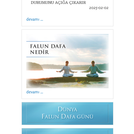
DURUMUNU AÇIĞA ÇIKARIR
2025-02-02
devamı ...
devamı ...
D
ÜNYA
F
D
ALUN
AFA GÜNÜ