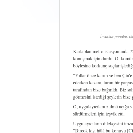
İnsanlar panoları o
Karlaplan metro istasyonunda 72
konuşmak için durdu. O, komüni
böylesine korkunç suçlar işlediğ
"Yıllar önce karım ve ben Çin'e 
ederken kazara, turun bir parças
tarafından bize bağırıldı. Biz s
görmesini istediği şeylerin bize g
O, uygulayıcılara zulmü açığa vu
sürdürmeleri için teşvik etti.
Uygulayıcıların dilekçesini imza
"Birçok kişi hâlâ bu konuyu [Çin