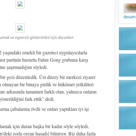
devamı 
kumak ve egzersiz gösterimleri için dururken
 yaşındaki emekli bir gazeteci uygulayıcılarla
st partinin huzurlu Falun Gong grubuna karşı
ine şaşırmadığını söyledi.
bir gezi düzenledik. Üst düzey bir merkezi ziyaret
ı olmayan bir binaya girdik ve hükümet yetkilileri
ahne arkasında tamamen farklı olan, yalnızca onların
österildiğini fark ettik" dedi.
rma çabalarına övdü ve onları yaptıkları iyi işi
lamak için duran başka bir kadın söyle söyledi,
'deki zorla organ hasadı] bilmiyor. Biz daha fazla