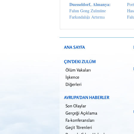
Duesseldorf, Almanya:
Port
Falun Gong Zulmüne
Has
Farkındalığı Artırma
Fal
İmz
ANA SAYFA
ÇIN’DEKI ZULÜM
Ölüm Vakaları
İşkence
Diğerleri
AVRUPA’DAN HABERLER
Son Olaylar
Gerçeği Açıklama
Fa-konferansları
Geçit Törenleri