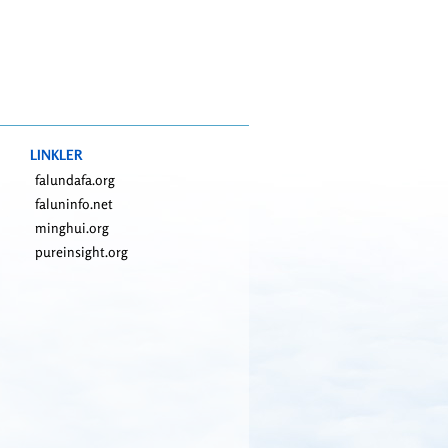
LINKLER
falundafa.org
faluninfo.net
minghui.org
pureinsight.org