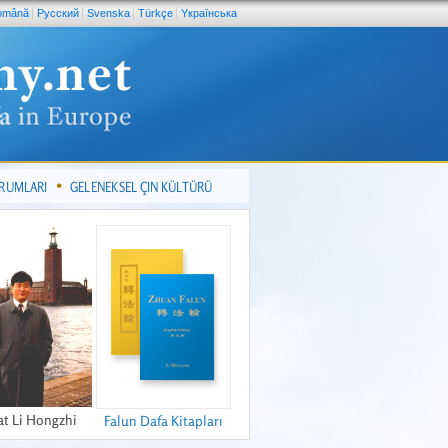
omână
Pусский
Svenska
Türkçe
Yкраїнська
ORUMLARI
GELENEKSEL ÇIN KÜLTÜRÜ
at Li Hongzhi
Falun Dafa Kitapları