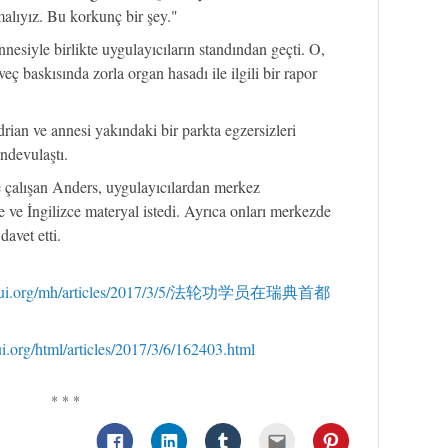
alıyız. Bu korkunç bir şey."
nnesiyle birlikte uygulayıcıların standından geçti. O,
eç baskısında zorla organ hasadı ile ilgili bir rapor
ian ve annesi yakındaki bir parkta egzersizleri
ndevulaştı.
 çalışan Anders, uygulayıcılardan merkez
ççe ve İngilizce materyal istedi. Ayrıca onları merkezde
avet etti.
ghui.org/mh/articles/2017/3/5/法轮功学员在瑞典首都
ui.org/html/articles/2017/3/6/162403.html
* * *