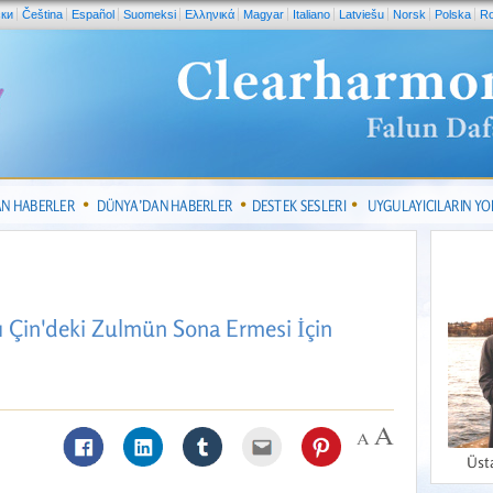
ски
Čeština
Español
Suomeksi
Ελληνικά
Magyar
Italiano
Latviešu
Norsk
Polska
R
AN HABERLER
DÜNYA’DAN HABERLER
DESTEK SESLERI
UYGULAYICILARIN Y
 Çin'deki Zulmün Sona Ermesi İçin
Üst