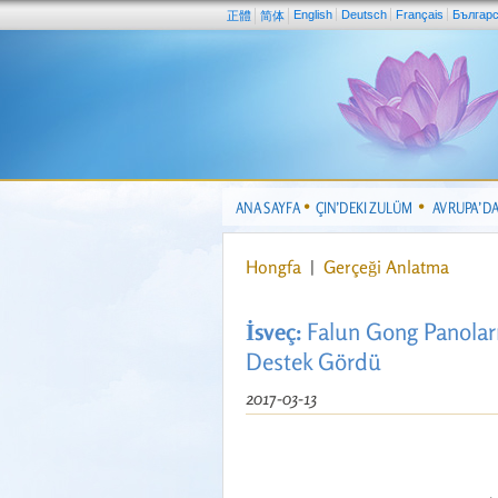
English
Deutsch
Français
Българ
正體
简体
ANA SAYFA
ÇIN’DEKI ZULÜM
AVRUPA’D
Hongfa
|
Gerçeği Anlatma
İsveç:
Falun Gong Panoları
Destek Gördü
2017-03-13