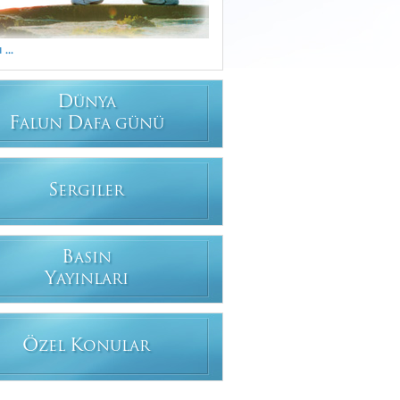
...
D
ÜNYA
F
D
ALUN
AFA GÜNÜ
S
ERGILER
B
ASIN
Y
AYINLARI
Ö
K
ZEL
ONULAR