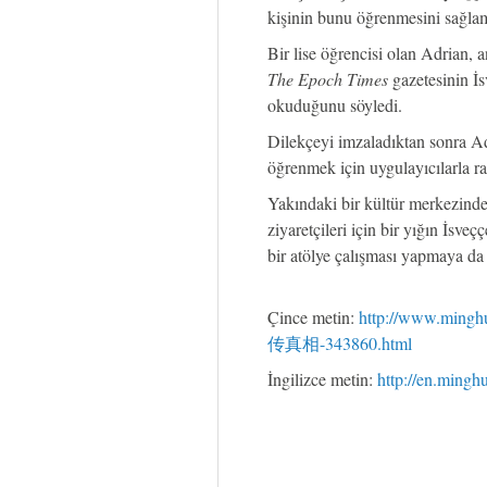
kişinin bunu öğrenmesini sağlam
Bir lise öğrencisi olan Adrian, a
The Epoch Times
gazetesinin İsv
okuduğunu söyledi.
Dilekçeyi imzaladıktan sonra Adr
öğrenmek için uygulayıcılarla ra
Yakındaki bir kültür merkezinde
ziyaretçileri için bir yığın İsve
bir atölye çalışması yapmaya da d
Çince metin:
http://www.min
传真相-343860.html
İngilizce metin:
http://en.mingh