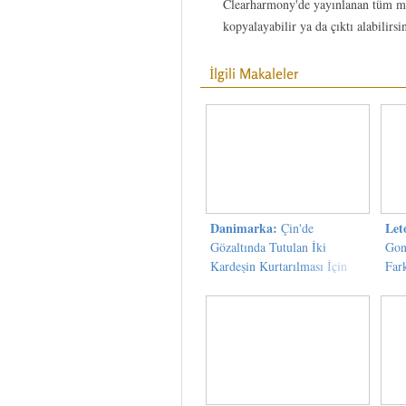
Clearharmony'de yayınlanan tüm ma
kopyalayabilir ya da çıktı alabilirsi
İlgili Makaleler
Danimarka:
Let
Çin'de
Gözaltında Tutulan İki
Gon
Kardeşin Kurtarılması İçin
Fark
Çağrı