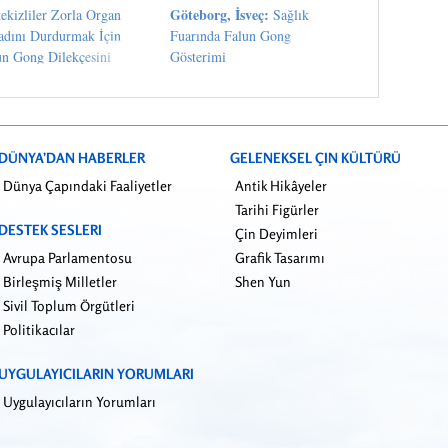
Göteborg, İsveç:
ekizliler Zorla Organ
Sağlık
adını Durdurmak İçin
Fuarında Falun Gong
un Gong Dilekçesini
Gösterimi
aladı
DÜNYA’DAN HABERLER
GELENEKSEL ÇIN KÜLTÜRÜ
Dünya Çapındaki Faaliyetler
Antik Hikâyeler
Tarihi Figürler
DESTEK SESLERI
Çin Deyimleri
Avrupa Parlamentosu
Grafik Tasarımı
Birleşmiş Milletler
Shen Yun
Sivil Toplum Örgütleri
Politikacılar
UYGULAYICILARIN YORUMLARI
Uygulayıcıların Yorumları