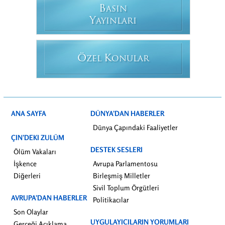
B
ASIN
Y
AYINLARI
Ö
K
ZEL
ONULAR
ANA SAYFA
DÜNYA’DAN HABERLER
Dünya Çapındaki Faaliyetler
ÇIN’DEKI ZULÜM
DESTEK SESLERI
Ölüm Vakaları
İşkence
Avrupa Parlamentosu
Diğerleri
Birleşmiş Milletler
Sivil Toplum Örgütleri
AVRUPA’DAN HABERLER
Politikacılar
Son Olaylar
UYGULAYICILARIN YORUMLARI
Gerçeği Açıklama