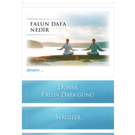
devamı ...
D
ÜNYA
F
D
ALUN
AFA GÜNÜ
S
ERGILER