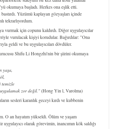
'yü okumaya başladı. Herkes ona eşlik etti.
 bastırdı. Yüzümü kaplayan gözyaşları içinde
lı tekrarlıyordum.
ya vurmak için copunu kaldırdı. Diğer uygulayıcılar
eriyle vurulacak kişiyi korudular. Bağırdılar: "Ona
ıyla geldi ve bu uygulayıcıları dövdüler.
urucusu Shifu Li Hongzhi'nin bir şiirini okumaya
n yaşa,
öl,
 temizle
uygulamak zor değil."
(Hong Yin l, Varolma)
nların sesleri karanlık geceyi kırdı ve kubbenin
tim. O an hayatım yükseldi. Ölüm ve yaşam
ir uygulayıcı olarak görevimin, inancımın kök saldığı