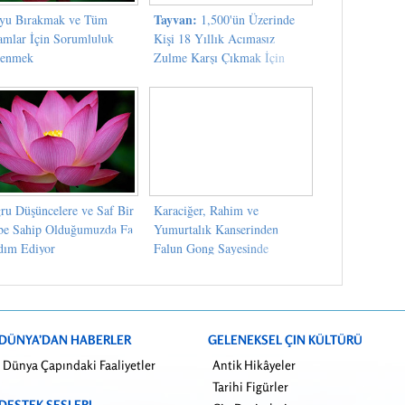
Tayvan:
yu Bırakmak ve Tüm
1,500'ün Üzerinde
amlar İçin Sorumluluk
Kişi 18 Yıllık Acımasız
lenmek
Zulme Karşı Çıkmak İçin
Mum Işığı Nöbetine Katıldı
ru Düşüncelere ve Saf Bir
Karaciğer, Rahim ve
be Sahip Olduğumuzda Fa
Yumurtalık Kanserinden
dım Ediyor
Falun Gong Sayesinde
Kurtuldum
DÜNYA’DAN HABERLER
GELENEKSEL ÇIN KÜLTÜRÜ
Dünya Çapındaki Faaliyetler
Antik Hikâyeler
Tarihi Figürler
DESTEK SESLERI