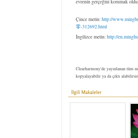
evrenin gerçeğini korumak old
Çince metin:
http://www.ming
零-312692.html
İngilizce metin:
http://en.mingh
Clearharmony'de yayınlanan tüm ma
kopyalayabilir ya da çıktı alabilirsi
İlgili Makaleler