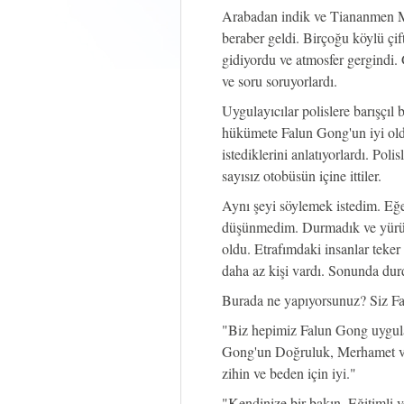
Arabadan indik ve Tiananmen M
beraber geldi. Birçoğu köylü çif
gidiyordu ve atmosfer gergindi.
ve soru soruyorlardı.
Uygulayıcılar polislere barışçıl 
hükümete Falun Gong'un iyi old
istediklerini anlatıyorlardı. Poli
sayısız otobüsün içine ittiler.
Aynı şeyi söylemek istedim. Eğer
düşünmedim. Durmadık ve yürüye
oldu. Etrafımdaki insanlar teker
daha az kişi vardı. Sonunda dur
Burada ne yapıyorsunuz? Siz Fa
"Biz hepimiz Falun Gong uygula
Gong'un Doğruluk, Merhamet ve 
zihin ve beden için iyi."
"Kendinize bir bakın. Eğitimli v