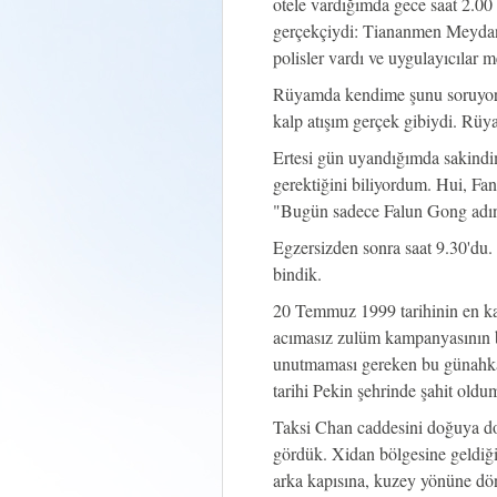
otele vardığımda gece saat 2.00
gerçekçiydi: Tiananmen Meydanı'n
polisler vardı ve uygulayıcılar 
Rüyamda kendime şunu soruyo
kalp atışım gerçek gibiydi. Rüya
Ertesi gün uyandığımda sakindi
gerektiğini biliyordum. Hui, Fa
"Bugün sadece Falun Gong adına
Egzersizden sonra saat 9.30'du
bindik.
20 Temmuz 1999 tarihinin en ka
acımasız zulüm kampanyasının b
unutmaması gereken bu günahkar
tarihi Pekin şehrinde şahit oldu
Taksi Chan caddesini doğuya doğr
gördük. Xidan bölgesine geldiğ
arka kapısına, kuzey yönüne dönd