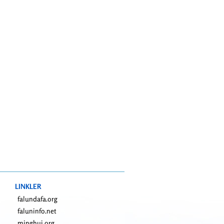
LINKLER
falundafa.org
faluninfo.net
minghui.org