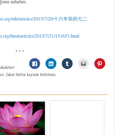
uğunu anladım.
hui.org/mh/articles/2015/7/20/十六年前的七二
ui.org/html/articles/2015/7/21/151653.html
* * *
kaleleri
niz, fakat lütfen kaynak belirtiniz.