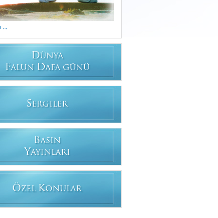
...
D
ÜNYA
F
D
ALUN
AFA GÜNÜ
S
ERGILER
B
ASIN
Y
AYINLARI
Ö
K
ZEL
ONULAR