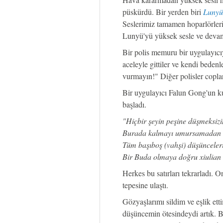
püskürdü. Bir yerden biri
Lunyü
Seslerimiz tamamen hoparlörleri
Lunyü'yü yüksek sesle ve devam
Bir polis memuru bir uygulayıcı
aceleyle gittiler ve kendi bedenl
vurmayın!" Diğer polisler coplar
Bir uygulayıcı Falun Gong'un k
başladı.
"Hiçbir şeyin peşine düşmeksizi
Burada kalmayı umursamadan 
Tüm başıboş (vahşi) düşünceleri
Bir Buda olmaya doğru xiulian 
Herkes bu satırları tekrarladı. O
tepesine ulaştı.
Gözyaşlarımı sildim ve eşlik et
düşüncemin ötesindeydi artık. B