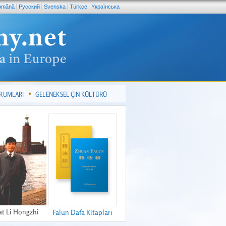
omână
Pусский
Svenska
Türkçe
Yкраїнська
ORUMLARI
GELENEKSEL ÇIN KÜLTÜRÜ
at Li Hongzhi
Falun Dafa Kitapları