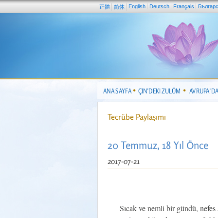
English
Deutsch
Français
Българ
正體
简体
ANA SAYFA
ÇIN’DEKI ZULÜM
AVRUPA’D
Tecrübe Paylaşımı
20 Temmuz, 18 Yıl Önce
2017-07-21
Sıcak ve nemli bir gündü, nefes