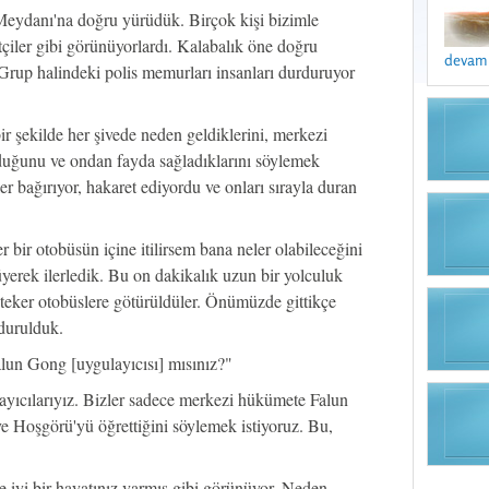
eydanı'na doğru yürüdük. Birçok kişi bizimle
tçiler gibi görünüyorlardı. Kalabalık öne doğru
devamı 
 Grup halindeki polis memurları insanları durduruyor
bir şekilde her şivede neden geldiklerini, merkezi
uğunu ve ondan fayda sağladıklarını söylemek
sler bağırıyor, hakaret ediyordu ve onları sırayla duran
 bir otobüsün içine itilirsem bana neler olabileceğini
rek ilerledik. Bu on dakikalık uzun bir yolculuk
 teker otobüslere götürüldüler. Önümüzde gittikçe
durulduk.
lun Gong [uygulayıcısı] mısınız?"
yıcılarıyız. Bizler sadece merkezi hükümete Falun
Hoşgörü'yü öğrettiğini söylemek istiyoruz. Bu,
e iyi bir hayatınız varmış gibi görünüyor. Neden