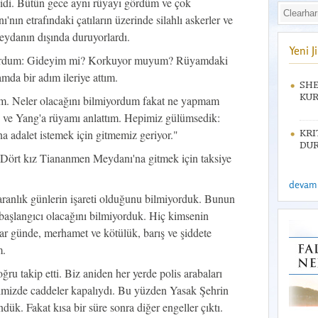
 idi. Bütün gece aynı rüyayı gördüm ve çok
ın etrafındaki çatıların üzerinde silahlı askerler ve
meydanın dışında duruyorlardı.
Yeni 
rdum: Gideyim mi? Korkuyor muyum? Rüyamdaki
mda bir adım ileriye attım.
SHE
KUR
m. Neler olacağını bilmiyordum fakat ne yapmam
n ve Yang'a rüyamı anlattım. Hepimiz gülümsedik:
 adalet istemek için gitmemiz geriyor."
KRI
DUR
. Dört kız Tiananmen Meydanı'na gitmek için taksiye
devamı 
ranlık günlerin işareti olduğunu bilmiyorduk. Bunun
aşlangıcı olacağını bilmiyorduk. Hiç kimsenin
 günde, merhamet ve kötülük, barış ve şiddete
m.
u takip etti. Biz aniden her yerde polis arabaları
imizde caddeler kapalıydı. Bu yüzden Yasak Şehrin
ük. Fakat kısa bir süre sonra diğer engeller çıktı.