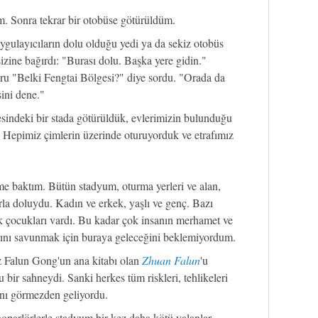
. Sonra tekrar bir otobüse götürüldüm.
uygulayıcıların dolu olduğu yedi ya da sekiz otobüs
lsizine bağırdı: "Burası dolu. Başka yere gidin."
u "Belki Fengtai Bölgesi?" diye sordu. "Orada da
ini dene."
sindeki bir stada götürüldük, evlerimizin bulunduğu
k. Hepimiz çimlerin üzerinde oturuyorduk ve etrafımız
 baktım. Bütün stadyum, oturma yerleri ve alan,
rla doluydu. Kadın ve erkek, yaşlı ve genç. Bazı
k çocukları vardı. Bu kadar çok insanın merhamet ve
rını savunmak için buraya geleceğini beklemiyordum.
 Falun Gong'un ana kitabı olan
Zhuan Falun
'u
bir sahneydi. Sanki herkes tüm riskleri, tehlikeleri
rını görmezden geliyordu.
parlörlerle stadyum bir kez daha kötü yalanlar