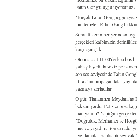
Falun Gong'u uyguluyorsunuz?
"Birçok Falun Gong uygulayıcıs
muhtemelen Falun Gong hakkında
Sonra ülkenin her yerinden uygu
gerçekleri kalbimizin derinlikle
karşılaşmıştık.
Otobüs saat 11.00'de bizi boş bir
yaklaşık yedi ila sekiz polis me
son ses seviyesinde Falun Gong'
iftira atan propagandalar yayınla
yazmaya zorladılar.
O gün Tiananmen Meydanı'na Fa
beklemiyordu. Polisler bize ba
inanıyorum? Yaptığım gerçekten 
"Doğruluk, Merhamet ve Hoşgörü
mucize yaşadım. Son evrede iyil
uygulamakta yanlış bir şey yok.