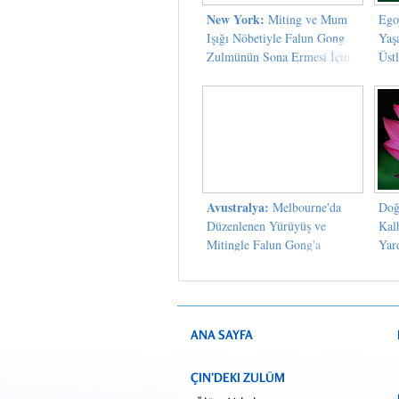
New York:
Miting ve Mum
Ego
Işığı Nöbetiyle Falun Gong
Yaş
Zulmünün Sona Ermesi İçin
Üst
Çağrıda Bulunuldu
Avustralya:
Melbourne'da
Doğ
Düzenlenen Yürüyüş ve
Kal
Mitingle Falun Gong'a
Yar
Uygulanan Zulüm Açığa
Vuruldu
ANA SAYFA
ÇIN’DEKI ZULÜM