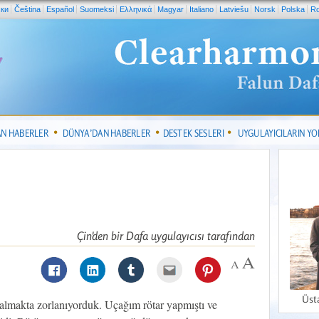
ски
Čeština
Español
Suomeksi
Ελληνικά
Magyar
Italiano
Latviešu
Norsk
Polska
R
AN HABERLER
DÜNYA’DAN HABERLER
DESTEK SESLERI
UYGULAYICILARIN Y
Çin'den bir Dafa uygulayıcısı tarafından
Üst
 almakta zorlanıyorduk. Uçağım rötar yapmıştı ve