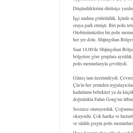
Düşündüklerimi dürüstçe yazdım
İşçi stadına götürüldük. İçinde 
oraya park etmişti. Biri polis te
Otobüsümüzden bir polis memur
her yer dolu. Shijingshan Bölges
Saat 14.00'de Shijingshan Bölge
bölgelere göre gruplara ayrıldı
polis memurlarıyla çevriliydi.
Güneş tam üzerimdeydi. Çevreme
Çin'in her yerinden uygulayıcıla
kadınların bebekleri ya da küçü
doğrulukla Falun Gong'un itiba
Sessizce oturuyorduk. Çoğumuz
okuyordu. Çok harika ve huzurlu 
ve silahlı gergin polis memurla
Hava kararmadan yüksek sesli ho