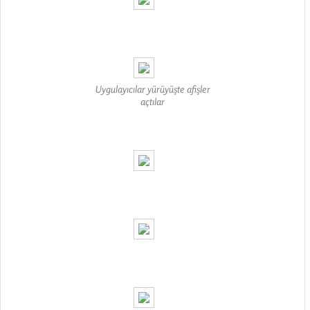
Uygulayıcılar yürüyüşte afişler
açtılar