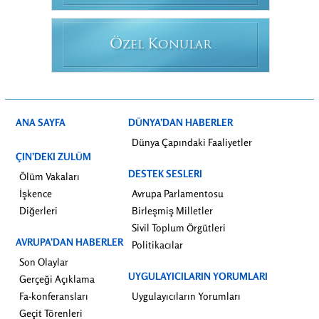
Ö
K
ZEL
ONULAR
ANA SAYFA
DÜNYA’DAN HABERLER
Dünya Çapındaki Faaliyetler
ÇIN’DEKI ZULÜM
DESTEK SESLERI
Ölüm Vakaları
İşkence
Avrupa Parlamentosu
Diğerleri
Birleşmiş Milletler
Sivil Toplum Örgütleri
AVRUPA’DAN HABERLER
Politikacılar
Son Olaylar
UYGULAYICILARIN YORUMLARI
Gerçeği Açıklama
Fa-konferansları
Uygulayıcıların Yorumları
Geçit Törenleri