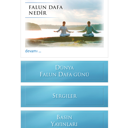
devamı ...
D
ÜNYA
F
D
ALUN
AFA GÜNÜ
S
ERGILER
B
ASIN
Y
AYINLARI