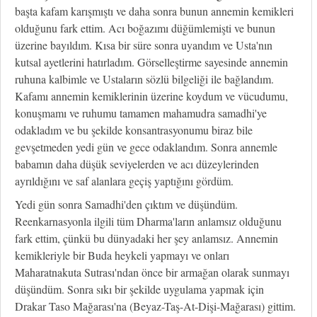
başta kafam karışmıştı ve daha sonra bunun annemin kemikleri
olduğunu fark ettim. Acı boğazımı düğümlemişti ve bunun
üzerine bayıldım. Kısa bir süre sonra uyandım ve Usta'nın
kutsal ayetlerini hatırladım. Görselleştirme sayesinde annemin
ruhuna kalbimle ve Ustaların sözlü bilgeliği ile bağlandım.
Kafamı annemin kemiklerinin üzerine koydum ve vücudumu,
konuşmamı ve ruhumu tamamen mahamudra samadhi'ye
odakladım ve bu şekilde konsantrasyonumu biraz bile
gevşetmeden yedi gün ve gece odaklandım. Sonra annemle
babamın daha düşük seviyelerden ve acı düzeylerinden
ayrıldığını ve saf alanlara geçiş yaptığını gördüm.
Yedi gün sonra Samadhi'den çıktım ve düşündüm.
Reenkarnasyonla ilgili tüm Dharma'ların anlamsız olduğunu
fark ettim, çünkü bu dünyadaki her şey anlamsız. Annemin
kemikleriyle bir Buda heykeli yapmayı ve onları
Maharatnakuta Sutrası'ndan önce bir armağan olarak sunmayı
düşündüm. Sonra sıkı bir şekilde uygulama yapmak için
Drakar Taso Mağarası'na (Beyaz-Taş-At-Dişi-Mağarası) gittim.