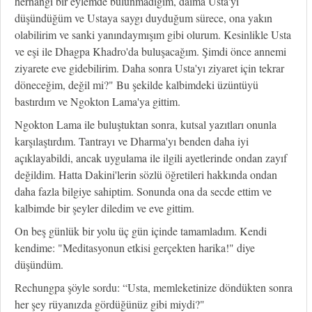
herhangi bir eylemde bulunmadığım, daima Usta'yı
düşündüğüm ve Ustaya saygı duyduğum sürece, ona yakın
olabilirim ve sanki yanındaymışım gibi olurum. Kesinlikle Usta
ve eşi ile Dhagpa Khadro'da buluşacağım. Şimdi önce annemi
ziyarete eve gidebilirim. Daha sonra Usta'yı ziyaret için tekrar
döneceğim, değil mi?" Bu şekilde kalbimdeki üzüntüyü
bastırdım ve Ngokton Lama'ya gittim.
Ngokton Lama ile buluştuktan sonra, kutsal yazıtları onunla
karşılaştırdım. Tantrayı ve Dharma'yı benden daha iyi
açıklayabildi, ancak uygulama ile ilgili ayetlerinde ondan zayıf
değildim. Hatta Dakini'lerin sözlü öğretileri hakkında ondan
daha fazla bilgiye sahiptim. Sonunda ona da secde ettim ve
kalbimde bir şeyler diledim ve eve gittim.
On beş günlük bir yolu üç gün içinde tamamladım. Kendi
kendime: "Meditasyonun etkisi gerçekten harika!" diye
düşündüm.
Rechungpa şöyle sordu: “Usta, memleketinize döndükten sonra
her şey rüyanızda gördüğünüz gibi miydi?"