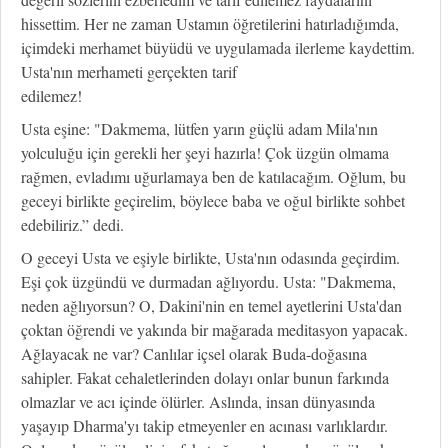
hissettim. Her ne zaman Ustamın öğretilerini hatırladığımda,
içimdeki merhamet büyüdü ve uygulamada ilerleme kaydettim.
Usta'nın merhameti gerçekten tarif
edilemez!
Usta eşine: "Dakmema, lütfen yarın güçlü adam Mila'nın
yolculuğu için gerekli her şeyi hazırla! Çok üzgün olmama
rağmen, evladımı uğurlamaya ben de katılacağım. Oğlum, bu
geceyi birlikte geçirelim, böylece baba ve oğul birlikte sohbet
edebiliriz.” dedi.
O geceyi Usta ve eşiyle birlikte, Usta'nın odasında geçirdim.
Eşi çok üzgündü ve durmadan ağlıyordu. Usta: "Dakmema,
neden ağlıyorsun? O, Dakini'nin en temel ayetlerini Usta'dan
çoktan öğrendi ve yakında bir mağarada meditasyon yapacak.
Ağlayacak ne var? Canlılar içsel olarak Buda-doğasına
sahipler. Fakat cehaletlerinden dolayı onlar bunun farkında
olmazlar ve acı içinde ölürler. Aslında, insan dünyasında
yaşayıp Dharma'yı takip etmeyenler en acınası varlıklardır.