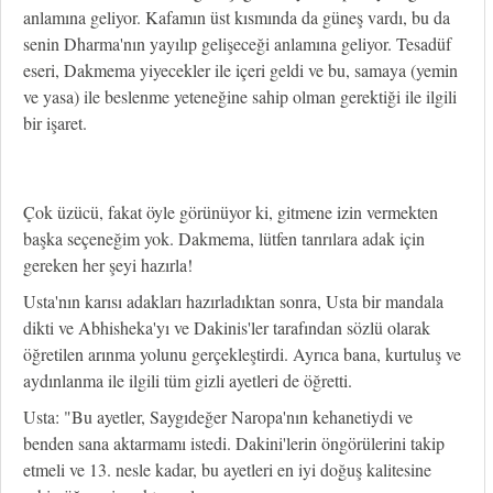
anlamına geliyor. Kafamın üst kısmında da güneş vardı, bu da
senin Dharma'nın yayılıp gelişeceği anlamına geliyor. Tesadüf
eseri, Dakmema yiyecekler ile içeri geldi ve bu, samaya (yemin
ve yasa) ile beslenme yeteneğine sahip olman gerektiği ile ilgili
bir işaret.
Çok üzücü, fakat öyle görünüyor ki, gitmene izin vermekten
başka seçeneğim yok. Dakmema, lütfen tanrılara adak için
gereken her şeyi hazırla!
Usta'nın karısı adakları hazırladıktan sonra, Usta bir mandala
dikti ve Abhisheka'yı ve Dakinis'ler tarafından sözlü olarak
öğretilen arınma yolunu gerçekleştirdi. Ayrıca bana, kurtuluş ve
aydınlanma ile ilgili tüm gizli ayetleri de öğretti.
Usta: "Bu ayetler, Saygıdeğer Naropa'nın kehanetiydi ve
benden sana aktarmamı istedi. Dakini'lerin öngörülerini takip
etmeli ve 13. nesle kadar, bu ayetleri en iyi doğuş kalitesine