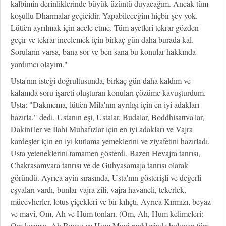
kalbimin derinliklerinde büyük üzüntü duyacağım. Ancak tüm
koşullu Dharmalar geçicidir. Yapabileceğim hiçbir şey yok.
Lütfen ayrılmak için acele etme. Tüm ayetleri tekrar gözden
geçir ve tekrar incelemek için birkaç gün daha burada kal.
Soruların varsa, bana sor ve ben sana bu konular hakkında
yardımcı olayım."
Usta'nın isteği doğrultusunda, birkaç gün daha kaldım ve
kafamda soru işareti oluşturan konuları çözüme kavuşturdum.
Usta: "Dakmema, lütfen Mila'nın ayrılışı için en iyi adakları
hazırla." dedi. Ustanın eşi, Ustalar, Budalar, Boddhisattva'lar,
Dakini'ler ve İlahi Muhafızlar için en iyi adakları ve Vajra
kardeşler için en iyi kutlama yemeklerini ve ziyafetini hazırladı.
Usta yeteneklerini tamamen gösterdi. Bazen Hevajra tanrısı,
Chakrasamvara tanrısı ve de Guhyasamaja tanrısı olarak
göründü. Ayrıca ayin sırasında, Usta'nın gösterişli ve değerli
eşyaları vardı, bunlar vajra zili, vajra havaneli, tekerlek,
mücevherler, lotus çiçekleri ve bir kılıçtı. Ayrıca Kırmızı, beyaz
ve mavi, Om, Ah ve Hum tonları. (Om, Ah, Hum kelimeleri:
Om kırmızı, Ah Beyaz ve Hum Mavi renklerinde bulunan tüm