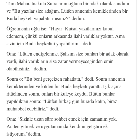
Tüm Maharatnakuta Sutralarını oğluna bir adak olarak sundum
ve "Bu yazılar size adağım. Lütfen annemin kemiklerinden bir
Buda heykeli yapabilir misiniz?" dedim.
Öğretmenin oğlu ise: "Hayır! Kutsal yazıtlarınızı kabul
edemem, çünkü onların arkasında ilahi varlıklar yoktur. Ama
sizin için Buda heykelini yapabilirim," dedi.
Ona: "Lütfen endişelenme. Şahsım size bunları bir adak olarak
verdi, ilahi varlıkların size zarar vermeyeceğinden emin
olabilirsiniz," dedim.
Sonra o: "Bu beni gerçekten rahatlattı," dedi. Sonra annemin
kemiklerinden ve kilden bir Buda heykeli yarattı. Işık açma
ritüelinden sonra, onları bir kuleye koydu. Bütün bunlar
yapıldıktan sonra: “Lütfen birkaç gün burada kalın, biraz
muhabbet edebiliriz,” dedi.
Ona: "Sizinle uzun süre sohbet etmek için zamanım yok.
Acilen gitmek ve uygulamamda kendimi geliştirmek
istiyorum,"dedim.