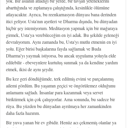
yok. Bir aslanın atladığı bir yerde, bir tavşan yeteneklerini
abarttığında ve zıplamaya çalıştığında, kesinlikle ölümüne
atlayacaktır. Ayrıca, bu reenkarnasyon dünyası bana derinden
itici geliyor. Usta'nın ayetleri ve Dharma dışında, bu dünyadan
hiçbir şey istemiyorum. Meditasyon yapmak için bir mağaraya
girmek, Usta'ya verebileceğim en iyi adak. Bu şekilde geleneği
devralıyorum. Aynı zamanda bu, Usta'yı mutlu etmenin en iyi
yolu. Eğer birisi başkalarına fayda sağlamak ve Buda
Dharma’yı yaymak istiyorsa, bu ancak uygulama yoluyla elde
edilebilir - ebeveynlere kurtuluş sunmak ya da kendine yardım
etmek, ikisi de aynı şeydir.
Bu kez geri döndüğümde, terk edilmiş evimi ve parçalanmış
ailemi gördüm. Bu yaşamın geçici ve öngörülemez olduğunu
anlamamı sağladı. İnsanlar para kazanmak veya servet
biriktirmek için çok çalışıyorlar. Ama sonunda, bu sadece bir
rüya. Bu yüzden bu dünyadan ayrılmaya her zamankinden
daha fazla hazırım.
Bir yuva yanan bir ev gibidir. Henüz acı çekmemiş olanlar ya