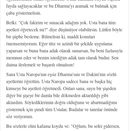
fayda sağlayacaklar ve bu Dharma'yı aramak ve bulmak için
çaba göstermelisin.
Belki: "Çok fakirim ve sunacak adağım yok. Usta bana tüm
ayetleri öğretecek mi?" diye düşünüyor olabilirsin. Lütfen böyle
bir şüphe besleme. Bilmelisin ki, maddi konuları
önemsemiyorum. Eğer titiz ve azimli bir şekilde uygulama
yaparsan ve bunu bana adak olarak sunarsan, bu beni fazlasıyla
memnun eder ve benim istediğim adak tam olarak budur. Sen
daima ilerlemeli ve başarılı olmalısın!
Sana Usta Naropa'nın eşsiz Dharma'sını ve Dakini'nin sözlü
ayetlerini öğrettim. Usta Naropa sadece bana ve başka hiç
kimseye bu ayetleri öğretmedi. Onları sana, suyu bir şişeden
diğer bir şişeye bir damla bile dökmeden aktarıldığı gibi
aktardım. Söylediklerimin doğru olduğunu ve abartmadığımı
göstermek için şimdi tüm Ustalar, Budalar ve tanrılar önünde
söz veriyorum.
Bu sözlerle elini kafama koydu ve: "Oğlum, bu sefer gidersen,