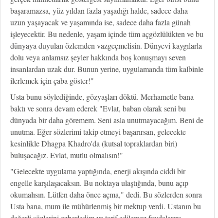
başaramazsa, yüz yıldan fazla yaşadığı halde, sadece daha
uzun yaşayacak ve yaşamında ise, sadece daha fazla günah
işleyecektir. Bu nedenle, yaşam içinde tüm açgözlülükten ve bu
dünyaya duyulan özlemden vazgeçmelisin. Dünyevi kaygılarla
dolu veya anlamsız şeyler hakkında boş konuşmayı seven
insanlardan uzak dur. Bunun yerine, uygulamanda tüm kalbinle
ilerlemek için çaba göster!"
Usta bunu söylediğinde, gözyaşları döktü. Merhametle bana
baktı ve sonra devam ederek "Evlat, baban olarak seni bu
dünyada bir daha göremem. Seni asla unutmayacağım. Beni de
unutma. Eğer sözlerimi takip etmeyi başarırsan, gelecekte
kesinlikle Dhagpa Khadro'da (kutsal topraklardan biri)
buluşacağız. Evlat, mutlu olmalısın!"
"Gelecekte uygulama yaptığında, enerji akışında ciddi bir
engelle karşılaşacaksın. Bu noktaya ulaştığında, bunu açıp
okumalısın. Lütfen daha önce açma," dedi. Bu sözlerden sonra
Usta bana, mum ile mühürlenmiş bir mektup verdi. Ustanın bu
değerli sözlerini ezberledim ve tarif edilemez faydalarını