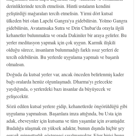
derinliklerinde tercih etmelisin. Hintli ustaların kendini
geliştirdiği mağaraları tercih etmelisin. Yirmi dört kutsal
ülkeden biri olan Lapchi Gangra'ya gidebilirsin. Yolmo Gangra
gidebilirsin, Avatamsaka Sutra ve Drin Chubar'da orayla ilgili
kehanetler bulunmakta ve orada Dakiniler bir araya gelirler. Bu
yerler meditasyon yapmak için çok uygun. Karmik ilişkili
olduğu sürece, insanların bulunmadığı farklı ıssız yerleri de
tercih edebilirsin. Bu yerlerde uygulama yapmalı ve başarılı
olmalısın.
Doğuda da kutsal yerler var, ancak önceden belirlenmiş kader
bağı oralarda henüz olgunlaşmadı. Dharma'yı gelecekte
yaydığında, o yerlerdeki bazı insanlar da büyüyecek ve
gelişecektir.
Sözü edilen kutsal yerlere gidip, kehanetlerde öngörüldüğü gibi
uygulama yapmalısın. Başarılara imza attığında, bu Usta için
adak, ebeveynler için kutsama ve tüm yaşamlar için avantajdır.
Budalığa ulaşmak en yüksek adaktır, bunun dışında hiçbir şey
gerçek minnettarlık göstergesi sayılmamaktır. Eğer birisi bunu