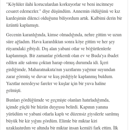
"Köylüler ilahi koruculardan korkuyorlar ve beni incitmeye
cesaret edemezler." diye düşündüm. Annemin öldüğünü ve kız
kardeşimin dilenci olduğunu biliyordum artık. Kalbimi derin bir
üzüntü kaplamıştı.
Gecenin karanlığında, kimse olmadığında, nehre gittim ve uzun
süre ağladım. Hava karardıktan sonra köye gittim ve her şey
rüyamdaki gibiydi. Dış alan yabani otlar ve böğürtlenlerle
kaplanmıştı. Bir zamanlar görkemli olan ev ve Buda'ya ibadet
edilen aile salonu çoktan harap olmuş durumda idi. İçeri
girdiğimde, Maharatnakuta'nın yazıtlarını yağmur suyundan
zarar görmüş ve duvar ve kuş pisliğiyle kaplanmış buldum.
Yazıtlar neredeyse fareler ve kuşlar için bir yuva haline
gelmişti.
Bunları gördüğümde ve geçmişte olanları hatırladığımda,
içimde güçlü bir hüzün duygusu belirdi. Kapının yanına
yürüdüm ve yabani otlarla kaplı ve düzensiz giysilerle sarılmış
büyük bir kir yığını gördüm. Elimle bir miktar kiri
uzaklaştırdım ve altında bir miktar insan kemiği fark ettim. İlk