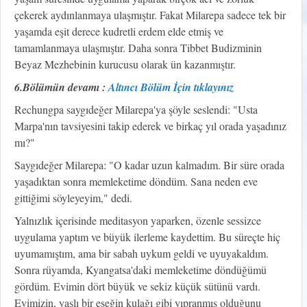
çekerek aydınlanmaya ulaşmıştır. Fakat Milarepa sadece tek bir
yaşamda eşit derece kudretli erdem elde etmiş ve
tamamlanmaya ulaşmıştır. Daha sonra Tibbet Budizminin
Beyaz Mezhebinin kurucusu olarak ün kazanmıştır.
6.Bölümün devamı :
Altıncı Bölüm İçin tıklayınız
Rechungpa saygıdeğer Milarepa'ya şöyle seslendi: "Usta
Marpa'nın tavsiyesini takip ederek ve birkaç yıl orada yaşadınız
mı?"
Saygıdeğer Milarepa: "O kadar uzun kalmadım. Bir süre orada
yaşadıktan sonra memleketime döndüm. Sana neden eve
gittiğimi söyleyeyim," dedi.
Yalnızlık içerisinde meditasyon yaparken, özenle sessizce
uygulama yaptım ve büyük ilerleme kaydettim. Bu süreçte hiç
uyumamıştım, ama bir sabah uykum geldi ve uyuyakaldım.
Sonra rüyamda, Kyangatsa'daki memleketime döndüğümü
gördüm. Evimin dört büyük ve sekiz küçük sütünü vardı.
Evimizin, yaşlı bir eşeğin kulağı gibi yıpranmış olduğunu