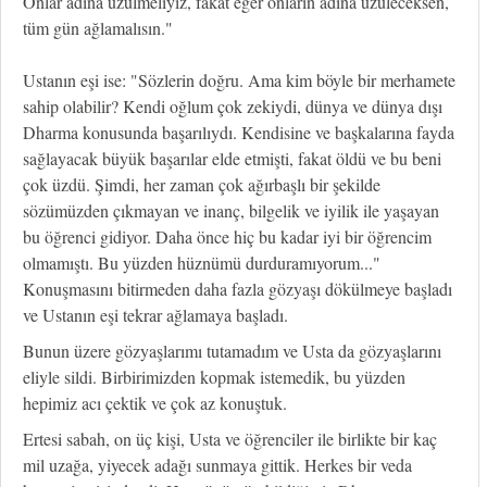
Onlar adına üzülmeliyiz, fakat eğer onların adına üzüleceksen,
tüm gün ağlamalısın."
Ustanın eşi ise: "Sözlerin doğru. Ama kim böyle bir merhamete
sahip olabilir? Kendi oğlum çok zekiydi, dünya ve dünya dışı
Dharma konusunda başarılıydı. Kendisine ve başkalarına fayda
sağlayacak büyük başarılar elde etmişti, fakat öldü ve bu beni
çok üzdü. Şimdi, her zaman çok ağırbaşlı bir şekilde
sözümüzden çıkmayan ve inanç, bilgelik ve iyilik ile yaşayan
bu öğrenci gidiyor. Daha önce hiç bu kadar iyi bir öğrencim
olmamıştı. Bu yüzden hüznümü durduramıyorum..."
Konuşmasını bitirmeden daha fazla gözyaşı dökülmeye başladı
ve Ustanın eşi tekrar ağlamaya başladı.
Bunun üzere gözyaşlarımı tutamadım ve Usta da gözyaşlarını
eliyle sildi. Birbirimizden kopmak istemedik, bu yüzden
hepimiz acı çektik ve çok az konuştuk.
Ertesi sabah, on üç kişi, Usta ve öğrenciler ile birlikte bir kaç
mil uzağa, yiyecek adağı sunmaya gittik. Herkes bir veda