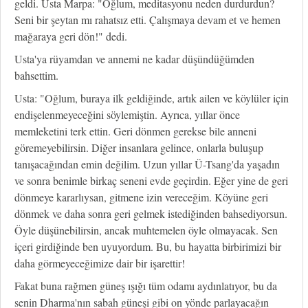
geldi. Usta Marpa: "Oğlum, meditasyonu neden durdurdun?
Seni bir şeytan mı rahatsız etti. Çalışmaya devam et ve hemen
mağaraya geri dön!" dedi.
Usta'ya rüyamdan ve annemi ne kadar düşündüğümden
bahsettim.
Usta: "Oğlum, buraya ilk geldiğinde, artık ailen ve köylüler için
endişelenmeyeceğini söylemiştin. Ayrıca, yıllar önce
memleketini terk ettin. Geri dönmen gerekse bile anneni
göremeyebilirsin. Diğer insanlara gelince, onlarla buluşup
tanışacağından emin değilim. Uzun yıllar Ü-Tsang'da yaşadın
ve sonra benimle birkaç seneni evde geçirdin. Eğer yine de geri
dönmeye kararlıysan, gitmene izin vereceğim. Köyüne geri
dönmek ve daha sonra geri gelmek istediğinden bahsediyorsun.
Öyle düşünebilirsin, ancak muhtemelen öyle olmayacak. Sen
içeri girdiğinde ben uyuyordum. Bu, bu hayatta birbirimizi bir
daha görmeyeceğimize dair bir işarettir!
Fakat buna rağmen güneş ışığı tüm odamı aydınlatıyor, bu da
senin Dharma'nın sabah güneşi gibi on yönde parlayacağın