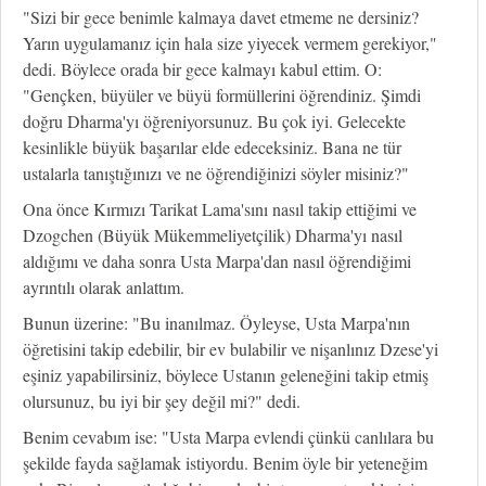
"Sizi bir gece benimle kalmaya davet etmeme ne dersiniz?
Yarın uygulamanız için hala size yiyecek vermem gerekiyor,"
dedi. Böylece orada bir gece kalmayı kabul ettim. O:
"Gençken, büyüler ve büyü formüllerini öğrendiniz. Şimdi
doğru Dharma'yı öğreniyorsunuz. Bu çok iyi. Gelecekte
kesinlikle büyük başarılar elde edeceksiniz. Bana ne tür
ustalarla tanıştığınızı ve ne öğrendiğinizi söyler misiniz?"
Ona önce Kırmızı Tarikat Lama'sını nasıl takip ettiğimi ve
Dzogchen (Büyük Mükemmeliyetçilik) Dharma'yı nasıl
aldığımı ve daha sonra Usta Marpa'dan nasıl öğrendiğimi
ayrıntılı olarak anlattım.
Bunun üzerine: "Bu inanılmaz. Öyleyse, Usta Marpa'nın
öğretisini takip edebilir, bir ev bulabilir ve nişanlınız Dzese'yi
eşiniz yapabilirsiniz, böylece Ustanın geleneğini takip etmiş
olursunuz, bu iyi bir şey değil mi?" dedi.
Benim cevabım ise: "Usta Marpa evlendi çünkü canlılara bu
şekilde fayda sağlamak istiyordu. Benim öyle bir yeteneğim