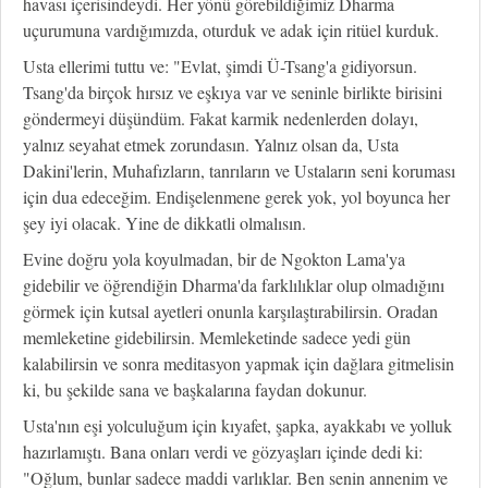
havası içerisindeydi. Her yönü görebildiğimiz Dharma
uçurumuna vardığımızda, oturduk ve adak için ritüel kurduk.
Usta ellerimi tuttu ve: "Evlat, şimdi Ü-Tsang'a gidiyorsun.
Tsang'da birçok hırsız ve eşkıya var ve seninle birlikte birisini
göndermeyi düşündüm. Fakat karmik nedenlerden dolayı,
yalnız seyahat etmek zorundasın. Yalnız olsan da, Usta
Dakini'lerin, Muhafızların, tanrıların ve Ustaların seni koruması
için dua edeceğim. Endişelenmene gerek yok, yol boyunca her
şey iyi olacak. Yine de dikkatli olmalısın.
Evine doğru yola koyulmadan, bir de Ngokton Lama'ya
gidebilir ve öğrendiğin Dharma'da farklılıklar olup olmadığını
görmek için kutsal ayetleri onunla karşılaştırabilirsin. Oradan
memleketine gidebilirsin. Memleketinde sadece yedi gün
kalabilirsin ve sonra meditasyon yapmak için dağlara gitmelisin
ki, bu şekilde sana ve başkalarına faydan dokunur.
Usta'nın eşi yolculuğum için kıyafet, şapka, ayakkabı ve yolluk
hazırlamıştı. Bana onları verdi ve gözyaşları içinde dedi ki:
"Oğlum, bunlar sadece maddi varlıklar. Ben senin annenim ve