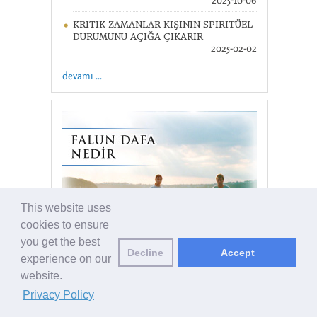
KRITIK ZAMANLAR KIŞININ SPIRITÜEL
DURUMUNU AÇIĞA ÇIKARIR
2025-02-02
devamı ...
This website uses
cookies to ensure
you get the best
devamı ...
Decline
Accept
experience on our
website.
D
ÜNYA
Privacy Policy
F
D
ALUN
AFA GÜNÜ