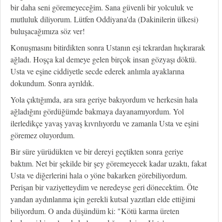
bir daha seni göremeyeceğim. Sana güvenli bir yolculuk ve
mutluluk diliyorum. Lütfen Oddiyana'da (Dakinilerin ülkesi)
buluşacağımıza söz ver!
Konuşmasını bitirdikten sonra Ustanın eşi tekrardan hıçkırarak
ağladı. Hoşça kal demeye gelen birçok insan gözyaşı döktü.
Usta ve eşine ciddiyetle secde ederek anlımla ayaklarına
dokundum. Sonra ayrıldık.
Yola çıktığımda, ara sıra geriye bakıyordum ve herkesin hala
ağladığını gördüğümde bakmaya dayanamıyordum. Yol
ilerledikçe yavaş yavaş kıvrılıyordu ve zamanla Usta ve eşini
göremez oluyordum.
Bir süre yürüdükten ve bir dereyi geçtikten sonra geriye
baktım. Net bir şekilde bir şey göremeyecek kadar uzaktı, fakat
Usta ve diğerlerini hala o yöne bakarken görebiliyordum.
Perişan bir vaziyetteydim ve neredeyse geri dönecektim. Öte
yandan aydınlanma için gerekli kutsal yazıtları elde ettiğimi
biliyordum. O anda düşündüm ki: "Kötü karma üreten