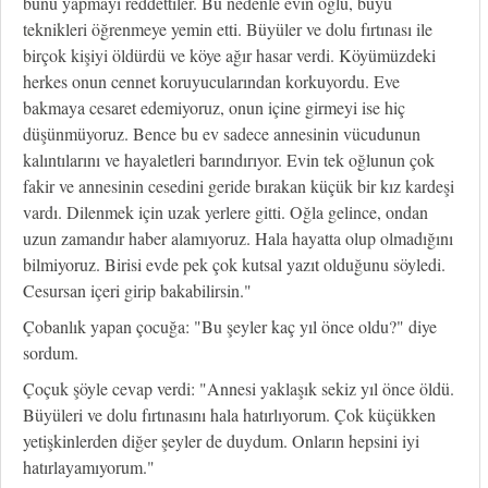
bunu yapmayı reddettiler. Bu nedenle evin oğlu, büyü
teknikleri öğrenmeye yemin etti. Büyüler ve dolu fırtınası ile
birçok kişiyi öldürdü ve köye ağır hasar verdi. Köyümüzdeki
herkes onun cennet koruyucularından korkuyordu. Eve
bakmaya cesaret edemiyoruz, onun içine girmeyi ise hiç
düşünmüyoruz. Bence bu ev sadece annesinin vücudunun
kalıntılarını ve hayaletleri barındırıyor. Evin tek oğlunun çok
fakir ve annesinin cesedini geride bırakan küçük bir kız kardeşi
vardı. Dilenmek için uzak yerlere gitti. Oğla gelince, ondan
uzun zamandır haber alamıyoruz. Hala hayatta olup olmadığını
bilmiyoruz. Birisi evde pek çok kutsal yazıt olduğunu söyledi.
Cesursan içeri girip bakabilirsin."
Çobanlık yapan çocuğa: "Bu şeyler kaç yıl önce oldu?" diye
sordum.
Çoçuk şöyle cevap verdi: "Annesi yaklaşık sekiz yıl önce öldü.
Büyüleri ve dolu fırtınasını hala hatırlıyorum. Çok küçükken
yetişkinlerden diğer şeyler de duydum. Onların hepsini iyi
hatırlayamıyorum."