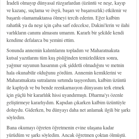
İradeli olmayıp dünyasal rüzgarlardan (üzüntü ve neşe, kayıp
ve kazanç, suçlama ve övgü, başarı ve başarısızlık) etkilenir ve
başarılı olamamaktansa ölmeyi tercih ederim. Eğer kalbim
rahatlık ya da neşe için çaba sarf edecekse, Dakini'lerin ve ilahi
varlıkların canımı almasını umarım. Kararlı bir şekilde kendi
kendime defalarca bu yemini ettim.
Sonunda annemin kalıntılarını topladım ve Maharatnakuta
kutsal yazıtlarını tüm kuş pisliğinden temizledikten sonra,
yağmur suyunun hasarının çok şiddetli olmadığını ve metnin
hala okunabilir olduğunu gördüm. Annemin kemiklerini ve
Maharatnakuta sutralarını sırtımda taşıyordum, kalbim üzüntü
ile kaplıydı ve bu bende reenkarnasyon dünyasını terk etmek
için güçlü bir kararlılık hissi uyandırmıştı. Dharma'yı özenle
geliştirmeye kararlıydım. Kapıdan çıkarken kalbim üzüntüyle
doluydu. Giderken, bu dünyayı daha net anlamak ilgili bir şarkı
söyledim.
Bana okumayı öğreten öğretmenin evine ulaşana kadar
yürüdüm ve şarkı söyledim. Ancak öğretmen çoktan ölmüştü.