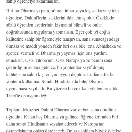
sahip öğrenciye aktarmalısın.
Biri bu Dharma'yı para, şöhret, itibar veya kişisel kazanç için
öğretirse, Dakini'lerin isteklerini ihlal etmiş olur. Özeklikle
sözlü öğretilen ayetlerinin kıymetini bilmeli ve onlar
doğrultusunda uygulama yapmalısın. Eğer çok iyi doğuş
kalitesine sahip bir öğrenciyle tanışırsan, sana sunacağı adağı
olmasa ve maddi yönden fakir biri olsa bile, ona Abhisheka ve
ayetleri vermeli ve Dharma'yı yayması için ona yardım
etmelisin. Usta Tilopa'nın, Usta Naropa'ya ve benim sana
çektirdiğim acılara gelince, bu yöntemler zayıf doğuş
kalitelisine sahip kişiler için uygun değildir. Lütfen artık bu
yöntemi kullanma. Şimdi, Hindistan'da bile, Dharma
uygulaması zayıfladı. Bu yüzden bu çok katı yöntemler artık
Tibet'te de uygun değil.
Toplam dokuz set Dakini Dharma var ve ben sana dördünü
öğrettim. Kalan beş Dharma'ya gelince, öğrencilerimden biri
daha sonra Hindistan'a seyahat edecek ve Naropa'nın
öğrencisinden onları öğrenecek. Onlar canlılara büyük ölçekte