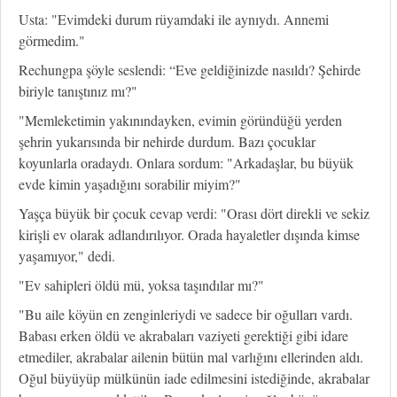
Usta: "Evimdeki durum rüyamdaki ile aynıydı. Annemi
görmedim."
Rechungpa şöyle seslendi: “Eve geldiğinizde nasıldı? Şehirde
biriyle tanıştınız mı?"
"Memleketimin yakınındayken, evimin göründüğü yerden
şehrin yukarısında bir nehirde durdum. Bazı çocuklar
koyunlarla oradaydı. Onlara sordum: "Arkadaşlar, bu büyük
evde kimin yaşadığını sorabilir miyim?"
Yaşça büyük bir çocuk cevap verdi: "Orası dört direkli ve sekiz
kirişli ev olarak adlandırılıyor. Orada hayaletler dışında kimse
yaşamıyor," dedi.
"Ev sahipleri öldü mü, yoksa taşındılar mı?"
"Bu aile köyün en zenginleriydi ve sadece bir oğulları vardı.
Babası erken öldü ve akrabaları vaziyeti gerektiği gibi idare
etmediler, akrabalar ailenin bütün mal varlığını ellerinden aldı.
Oğul büyüyüp mülkünün iade edilmesini istediğinde, akrabalar