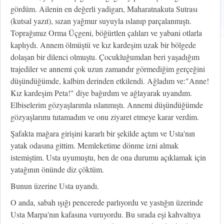
gördüm. Ailenin en değerli yadigarı, Maharatnakuta Sutrası
(kutsal yazıt), sızan yağmur suyuyla ıslanıp parçalanmıştı.
Toprağımız Orma Üçgeni, böğürtlen çalıları ve yabani otlarla
kaplıydı. Annem ölmüştü ve kız kardeşim uzak bir bölgede
dolaşan bir dilenci olmuştu. Çocukluğumdan beri yaşadığım
trajediler ve annemi çok uzun zamandır görmediğim gerçeğini
düşündüğümde, kalbim derinden etkilendi. Ağladım ve:"Anne!
Kız kardeşim Peta!" diye bağırdım ve ağlayarak uyandım.
Elbiselerim gözyaşlarımla ıslanmıştı. Annemi düşündüğümde
gözyaşlarımı tutamadım ve onu ziyaret etmeye karar verdim.
Şafakta mağara girişini kararlı bir şekilde açtım ve Usta'nın
yatak odasına gittim. Memleketime dönme izni almak
istemiştim. Usta uyumuştu, ben de ona durumu açıklamak için
yatağının önünde diz çöktüm.
Bunun üzerine Usta uyandı.
O anda, sabah ışığı pencerede parlıyordu ve yastığın üzerinde
Usta Marpa'nın kafasına vuruyordu. Bu sırada eşi kahvaltıya