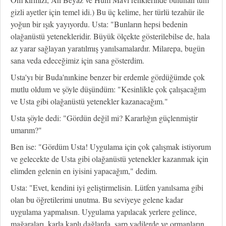
gizli ayetler için temel idi.) Bu üç kelime, her türlü tezahür ile
yoğun bir ışık yayıyordu. Usta: "Bunların hepsi bedenin
olağanüstü yetenekleridir. Büyük ölçekte gösterilebilse de, hala
az yarar sağlayan yaratılmış yanılsamalardır. Milarepa, bugün
sana veda edeceğimiz için sana gösterdim.
Usta'yı bir Buda'nınkine benzer bir erdemle gördüğümde çok
mutlu oldum ve şöyle düşündüm: "Kesinlikle çok çalışacağım
ve Usta gibi olağanüstü yetenekler kazanacağım."
Usta şöyle dedi: "Gördün değil mi? Kararlığın güçlenmiştir
umarım?"
Ben ise: "Gördüm Usta! Uygulama için çok çalışmak istiyorum
ve gelecekte de Usta gibi olağanüstü yetenekler kazanmak için
elimden gelenin en iyisini yapacağım," dedim.
Usta: "Evet, kendini iyi geliştirmelisin. Lütfen yanılsama gibi
olan bu öğretilerimi unutma. Bu seviyeye gelene kadar
uygulama yapmalısın. Uygulama yapılacak yerlere gelince,
mağaraları, karla kaplı dağlarda, sarp vadilerde ve ormanların