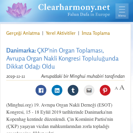
Gerçeği Anlatma
|
Yerel Aktivitiler
|
İmza Toplama
Danimarka:
ÇKP'nin Organ Toplaması,
Avrupa Organ Nakli Kongresi Topluluğunda
Dikkat Odağı Oldu
2019-11-11
Avrupa'daki bir Minghui muhabiri tarafından
(Minghui.org) 19. Avrupa Organ Nakli Derneği (ESOT)
Kongresi, 15 - 18 Eylül 2019 tarihlerinde Danimarka'nın
Kopenhag kentinde düzenlendi. Çin Komünist Partisi'nin
(ÇKP) yaşayan vicdan mahkumlarından zorla topladığı