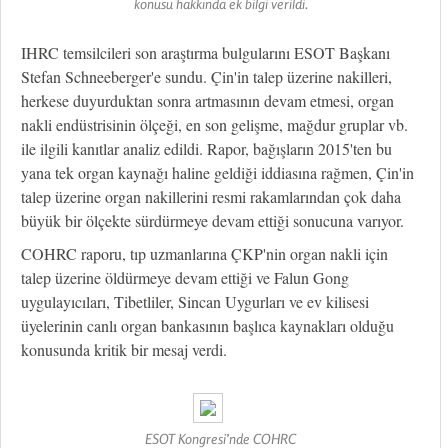
konusu hakkında ek bilgi verildi.
IHRC temsilcileri son araştırma bulgularını ESOT Başkanı
Stefan Schneeberger'e sundu. Çin'in talep üzerine nakilleri,
herkese duyurduktan sonra artmasının devam etmesi, organ
nakli endüstrisinin ölçeği, en son gelişme, mağdur gruplar vb.
ile ilgili kanıtlar analiz edildi. Rapor, bağışların 2015'ten bu
yana tek organ kaynağı haline geldiği iddiasına rağmen, Çin'in
talep üzerine organ nakillerini resmi rakamlarından çok daha
büyük bir ölçekte sürdürmeye devam ettiği sonucuna varıyor.
COHRC raporu, tıp uzmanlarına ÇKP'nin organ nakli için
talep üzerine öldürmeye devam ettiği ve Falun Gong
uygulayıcıları, Tibetliler, Sincan Uygurları ve ev kilisesi
üyelerinin canlı organ bankasının başlıca kaynakları olduğu
konusunda kritik bir mesaj verdi.
ESOT Kongresi’nde COHRC