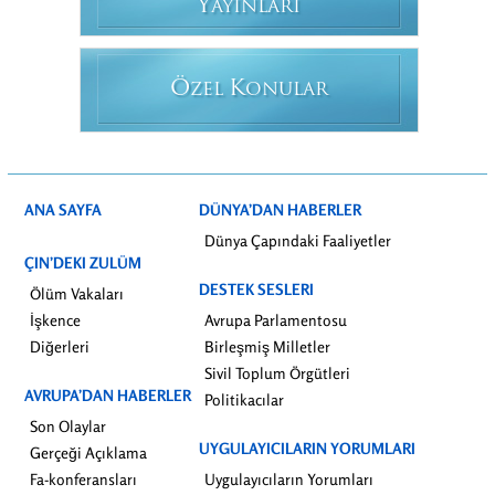
Y
AYINLARI
Ö
K
ZEL
ONULAR
ANA SAYFA
DÜNYA’DAN HABERLER
Dünya Çapındaki Faaliyetler
ÇIN’DEKI ZULÜM
DESTEK SESLERI
Ölüm Vakaları
İşkence
Avrupa Parlamentosu
Diğerleri
Birleşmiş Milletler
Sivil Toplum Örgütleri
AVRUPA’DAN HABERLER
Politikacılar
Son Olaylar
UYGULAYICILARIN YORUMLARI
Gerçeği Açıklama
Fa-konferansları
Uygulayıcıların Yorumları