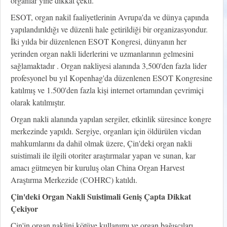
organlar yine dikkat çekti.
ESOT, organ nakil faaliyetlerinin Avrupa'da ve dünya çapında
yapılandırıldığı ve düzenli hale getirildiği bir organizasyondur.
İki yılda bir düzenlenen ESOT Kongresi, dünyanın her
yerinden organ nakli liderlerini ve uzmanlarının gelmesini
sağlamaktadır . Organ nakliyesi alanında 3,500'den fazla lider
profesyonel bu yıl Kopenhag'da düzenlenen ESOT Kongresine
katılmış ve 1.500'den fazla kişi internet ortamından çevrimiçi
olarak katılmıştır.
Organ nakli alanında yapılan sergiler, etkinlik süresince kongre
merkezinde yapıldı. Sergiye, organları için öldürülen vicdan
mahkumlarını da dahil olmak üzere, Çin'deki organ nakli
suistimali ile ilgili otoriter araştırmalar yapan ve sunan, kar
amacı gütmeyen bir kuruluş olan China Organ Harvest
Araştırma Merkezide (COHRC) katıldı.
Çin'deki Organ Nakli Suistimali Geniş Çapta Dikkat
Çekiyor
Çin'in organ naklini kötüye kullanımı ve organ bağışçıları