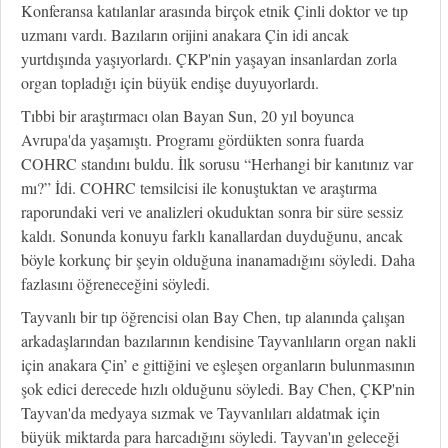
Konferansa katılanlar arasında birçok etnik Çinli doktor ve tıp
uzmanı vardı. Bazıların orijini anakara Çin idi ancak
yurtdışında yaşıyorlardı. ÇKP'nin yaşayan insanlardan zorla
organ topladığı için büyük endişe duyuyorlardı.
Tıbbi bir araştırmacı olan Bayan Sun, 20 yıl boyunca
Avrupa'da yaşamıştı. Programı gördükten sonra fuarda
COHRC standını buldu. İlk sorusu “Herhangi bir kanıtınız var
mı?” İdi. COHRC temsilcisi ile konuştuktan ve araştırma
raporundaki veri ve analizleri okuduktan sonra bir süre sessiz
kaldı. Sonunda konuyu farklı kanallardan duyduğunu, ancak
böyle korkunç bir şeyin olduğuna inanamadığını söyledi. Daha
fazlasını öğreneceğini söyledi.
Tayvanlı bir tıp öğrencisi olan Bay Chen, tıp alanında çalışan
arkadaşlarından bazılarının kendisine Tayvanlıların organ nakli
için anakara Çin’ e gittiğini ve eşleşen organların bulunmasının
şok edici derecede hızlı olduğunu söyledi. Bay Chen, ÇKP'nin
Tayvan'da medyaya sızmak ve Tayvanlıları aldatmak için
büyük miktarda para harcadığını söyledi. Tayvan'ın geleceği