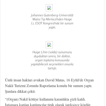
Johannes Gutenberg-Universität
Mainz Tıp Merkezi'nden Huige
Li, ESOT Kongresi'nde bir sunum
yaptı.
Huige Li'nin (solda) sunumunu
duyduktan sonra, bir doktor,
organ toplama konusunda
yapılabilecek seçenekleri onunla
tartıştı.
Ünlü insan hakları avukatı David Matas, 16 Eylül'de Organ
Nakli Turizmi Zorunlu Raporlama konulu bir sunum yaptı.
Şunlara dikkat çekti:
“(Organ) Nakil kötüye kullanımı karanlıkta gizli kaldı.
İstismara katılan katılımcılar tipik olarak isteksizce kördür.