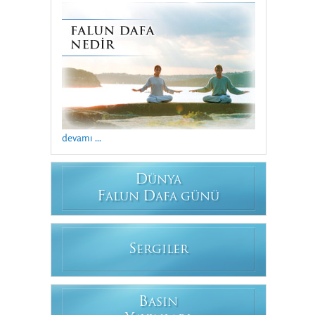
devamı ...
D
ÜNYA
F
D
ALUN
AFA GÜNÜ
S
ERGILER
B
ASIN