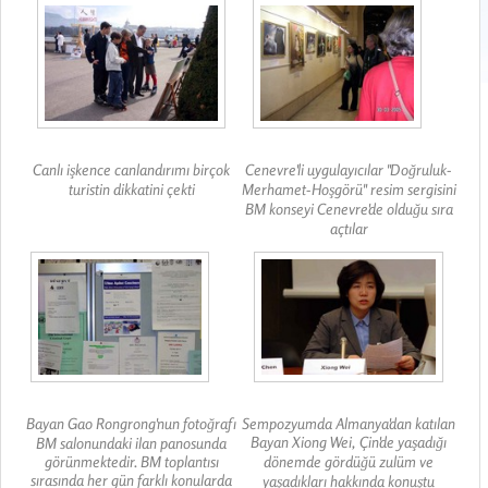
Canlı işkence canlandırımı birçok
Cenevre'li uygulayıcılar "Doğruluk-
turistin dikkatini çekti
Merhamet-Hoşgörü" resim sergisini
BM konseyi Cenevre'de olduğu sıra
açtılar
Bayan Gao Rongrong'nun fotoğrafı
Sempozyumda Almanya'dan katılan
Bayan Xiong Wei, Çin'de yaşadığı
BM salonundaki ilan panosunda
görünmektedir. BM toplantısı
dönemde gördüğü zulüm ve
sırasında her gün farklı konularda
yaşadıkları hakkında konuştu