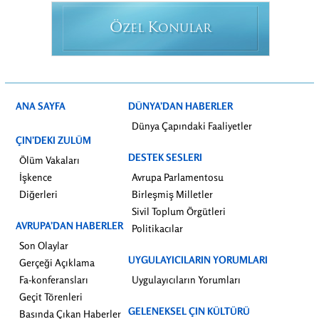
Ö
K
ZEL
ONULAR
ANA SAYFA
DÜNYA’DAN HABERLER
Dünya Çapındaki Faaliyetler
ÇIN’DEKI ZULÜM
DESTEK SESLERI
Ölüm Vakaları
İşkence
Avrupa Parlamentosu
Diğerleri
Birleşmiş Milletler
Sivil Toplum Örgütleri
AVRUPA’DAN HABERLER
Politikacılar
Son Olaylar
UYGULAYICILARIN YORUMLARI
Gerçeği Açıklama
Fa-konferansları
Uygulayıcıların Yorumları
Geçit Törenleri
GELENEKSEL ÇIN KÜLTÜRÜ
Basında Çıkan Haberler