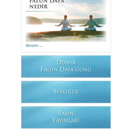
devamı ...
D
ÜNYA
F
D
ALUN
AFA GÜNÜ
S
ERGILER
B
ASIN
Y
AYINLARI