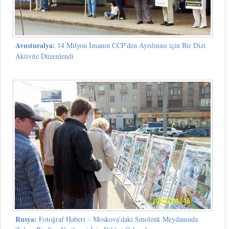
Avusturalya:
14 Milyon İnsanın CCP'den Ayrılması için Bir Dizi
Aktivite Düzenlendi
Rusya:
Fotoğraf Haberi – Moskova’daki Smolenk Meydanında