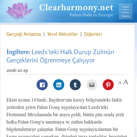
Gerçeği Anlatma
|
Yerel Aktivitiler
|
Diğerleri
İngiltere:
Leeds'teki Halk Durup Zulmün
Gerçeklerini Öğrenmeye Çalışıyor
2006-10-29
Ekim ayının 14'ünde, İngiltere'nin kuzey bölgesindeki farklı
yerlerden gelen Falun Gong uygulayıcıları Leeds'teki
Dortmund Meydanında bir araya geldi, bütün gün orada yerli
halka Falun Gong'u tanıtmaya ve zulüm hakkında
bilgilendirmeye çalıştılar. Falun Gong uygulayıcılarının bir
kısmı egzersizleri yaparken, diğerleri imza topladılar, broşürleri