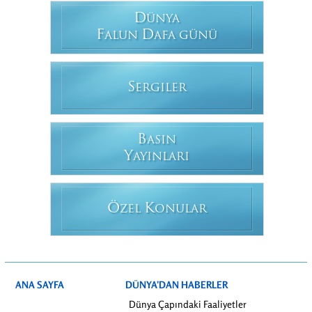
D
ÜNYA
F
D
ALUN
AFA GÜNÜ
S
ERGILER
B
ASIN
Y
AYINLARI
Ö
K
ZEL
ONULAR
ANA SAYFA
DÜNYA’DAN HABERLER
Dünya Çapındaki Faaliyetler