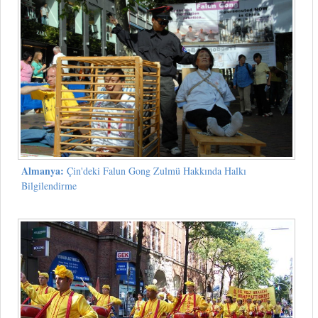
Almanya:
Çin'deki Falun Gong Zulmü Hakkında Halkı
Bilgilendirme