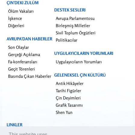
ÇIN’DEKI ZULÜM
DESTEK SESLERI
Ölüm Vakaları
İşkence
Avrupa Parlamentosu
Diğerleri
Birleşmiş Milletler
Sivil Toplum Örgütleri
AVRUPA’DAN HABERLER
Politikacılar
Son Olaylar
UYGULAYICILARIN YORUMLARI
Gerçeği Açıklama
Fa-konferansları
Uygulayıcıların Yorumları
Geçit Törenleri
GELENEKSEL ÇIN KÜLTÜRÜ
Basında Çıkan Haberler
Antik Hikâyeler
Tarihi Figürler
Çin Deyimleri
Grafik Tasarımı
Shen Yun
LINKLER
falundafa.org
This website uses