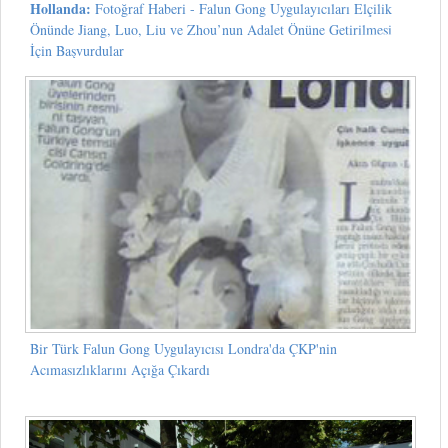
Hollanda:
Fotoğraf Haberi - Falun Gong Uygulayıcıları Elçilik
Önünde Jiang, Luo, Liu ve Zhou’nun Adalet Önüne Getirilmesi
İçin Başvurdular
Bir Türk Falun Gong Uygulayıcısı Londra'da ÇKP'nin
Acımasızlıklarını Açığa Çıkardı