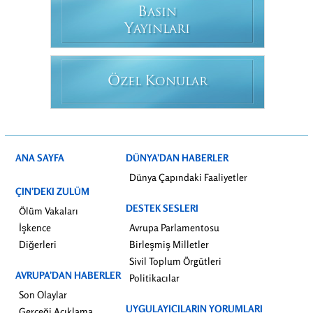
B
ASIN
Y
AYINLARI
Ö
K
ZEL
ONULAR
ANA SAYFA
DÜNYA’DAN HABERLER
Dünya Çapındaki Faaliyetler
ÇIN’DEKI ZULÜM
DESTEK SESLERI
Ölüm Vakaları
İşkence
Avrupa Parlamentosu
Diğerleri
Birleşmiş Milletler
Sivil Toplum Örgütleri
AVRUPA’DAN HABERLER
Politikacılar
Son Olaylar
UYGULAYICILARIN YORUMLARI
Gerçeği Açıklama