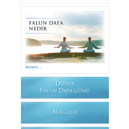
devamı ...
D
ÜNYA
F
D
ALUN
AFA GÜNÜ
S
ERGILER