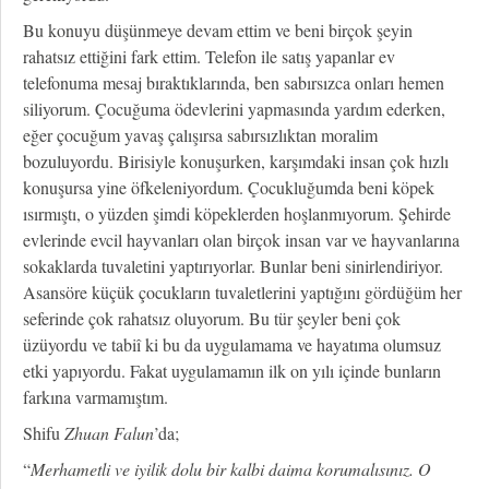
Bu konuyu düşünmeye devam ettim ve beni birçok şeyin
rahatsız ettiğini fark ettim. Telefon ile satış yapanlar ev
telefonuma mesaj bıraktıklarında, ben sabırsızca onları hemen
siliyorum. Çocuğuma ödevlerini yapmasında yardım ederken,
eğer çocuğum yavaş çalışırsa sabırsızlıktan moralim
bozuluyordu. Birisiyle konuşurken, karşımdaki insan çok hızlı
konuşursa yine öfkeleniyordum. Çocukluğumda beni köpek
ısırmıştı, o yüzden şimdi köpeklerden hoşlanmıyorum. Şehirde
evlerinde evcil hayvanları olan birçok insan var ve hayvanlarına
sokaklarda tuvaletini yaptırıyorlar. Bunlar beni sinirlendiriyor.
Asansöre küçük çocukların tuvaletlerini yaptığını gördüğüm her
seferinde çok rahatsız oluyorum. Bu tür şeyler beni çok
üzüyordu ve tabiî ki bu da uygulamama ve hayatıma olumsuz
etki yapıyordu. Fakat uygulamamın ilk on yılı içinde bunların
farkına varmamıştım.
Shifu
Zhuan Falun
’da;
“
Merhametli ve iyilik dolu bir kalbi daima korumalısınız. O