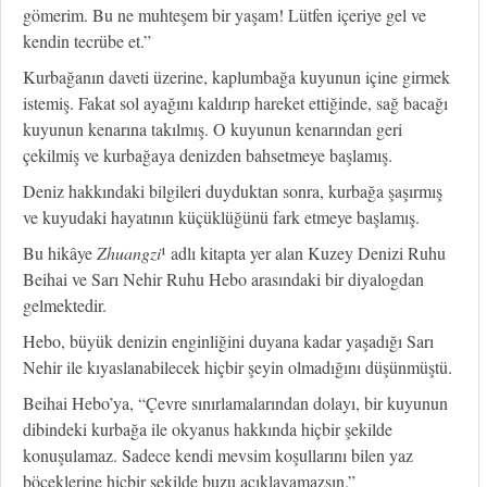
gömerim. Bu ne muhteşem bir yaşam! Lütfen içeriye gel ve
kendin tecrübe et.”
Kurbağanın daveti üzerine, kaplumbağa kuyunun içine girmek
istemiş. Fakat sol ayağını kaldırıp hareket ettiğinde, sağ bacağı
kuyunun kenarına takılmış. O kuyunun kenarından geri
çekilmiş ve kurbağaya denizden bahsetmeye başlamış.
Deniz hakkındaki bilgileri duyduktan sonra, kurbağa şaşırmış
ve kuyudaki hayatının küçüklüğünü fark etmeye başlamış.
Bu hikâye
Zhuangzi
¹ adlı kitapta yer alan Kuzey Denizi Ruhu
Beihai ve Sarı Nehir Ruhu Hebo arasındaki bir diyalogdan
gelmektedir.
Hebo, büyük denizin enginliğini duyana kadar yaşadığı Sarı
Nehir ile kıyaslanabilecek hiçbir şeyin olmadığını düşünmüştü.
Beihai Hebo’ya, “Çevre sınırlamalarından dolayı, bir kuyunun
dibindeki kurbağa ile okyanus hakkında hiçbir şekilde
konuşulamaz. Sadece kendi mevsim koşullarını bilen yaz
böceklerine hiçbir şekilde buzu açıklayamazsın.”