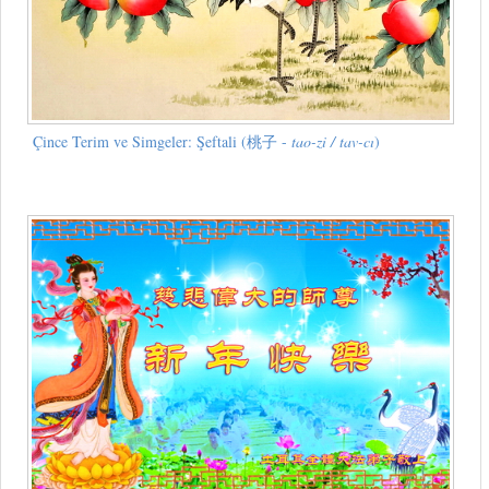
Çince Terim ve Simgeler: Şeftali (桃子 -
tao-zi / tav-cı
)