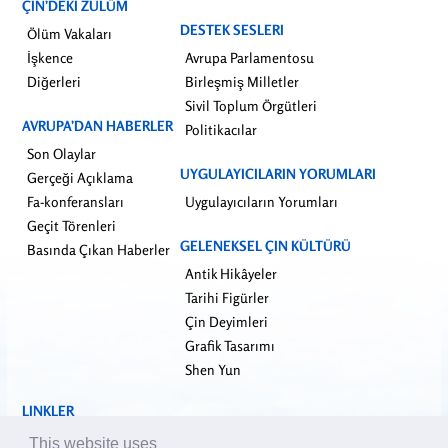
ÇIN’DEKI ZULÜM
DESTEK SESLERI
Ölüm Vakaları
İşkence
Avrupa Parlamentosu
Diğerleri
Birleşmiş Milletler
Sivil Toplum Örgütleri
AVRUPA’DAN HABERLER
Politikacılar
Son Olaylar
UYGULAYICILARIN YORUMLARI
Gerçeği Açıklama
Fa-konferansları
Uygulayıcıların Yorumları
Geçit Törenleri
GELENEKSEL ÇIN KÜLTÜRÜ
Basında Çıkan Haberler
Antik Hikâyeler
Tarihi Figürler
Çin Deyimleri
Grafik Tasarımı
Shen Yun
LINKLER
falundafa.org
This website uses