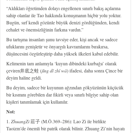
“Aldıkları öğretimden dolayı engellenen sınırlı bakış açılarına
sahip olanlar ile Tao hakkında konuşmanın hiçbir yolu yoktur.
Bugün, sırf kendi gözünle büyük denizi gördüğünden, kendi
cehalet ve önemsizliğinin farkına vardın.”
Bu tartışma insanları şunu tavsiye eder, kişi ancak ve sadece
ufuklarını genişletir ve önyargılı kavramlarını bırakırsa,
düşüncesini özgürleştirip daha yüksek ilkeleri kabul edebilir.
Kelimenin tam anlamıyla ‘kuyun dibindeki kurbağa’ olarak
çeviren井底之蛙 (
jǐng dǐ zhī wā
) ifadesi, daha sonra Çince bir
deyim haline geldi.
Bu deyim, sadece bir kuyunun ağzından gökyüzünün küçücük
bir kısmını görebilen dar fikirli veya sınırlı bilgiye sahip olan
kişileri tanımlamak için kullanılır.
Not:
1.
ZhuangZi
莊子 (M.Ö.369–286): Lao Zi ile birlikte
Taoizm’de önemli bir patrik olarak bilinir. Zhuang Zi’nin hayatı