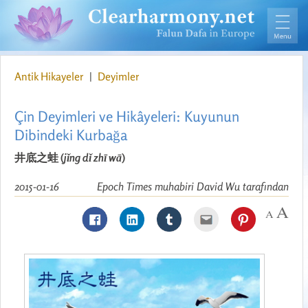
Antik Hikayeler
|
Deyimler
Çin Deyimleri ve Hikâyeleri: Kuyunun
Dibindeki Kurbağa
井底之蛙 (
jǐng dǐ zhī wā
)
2015-01-16
Epoch Times muhabiri David Wu tarafından