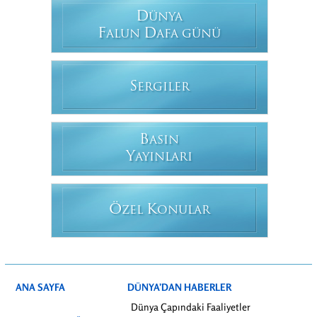
D
ÜNYA
F
D
ALUN
AFA GÜNÜ
S
ERGILER
B
ASIN
Y
AYINLARI
Ö
K
ZEL
ONULAR
ANA SAYFA
DÜNYA’DAN HABERLER
Dünya Çapındaki Faaliyetler