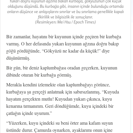
Yukarı doğru kuyunun ağzına bakan kurbağa, gökyüzünün çok küçük
olduğunu düşündü. Bu kurbağa gibi, insanın içinde bulunduğu ortamda
onların düşünce ve anlayışlarını sınırlar ve bu sınırlama genellikle kapalı
fikirlilik ve bilgisizlik ile sonuçlanır.
(Resimleyen: Mei Hsu / Epoch Times)
Bir zamanlar, hayatını bir kuyunun içinde geçiren bir kurbağa
varmış. O her defasında yukarı kuyunun ağzına doğru bakıp
göğü gördüğünde, “Gökyüzü ne kadar da küçük!” diye
düşünürmüş.
Bir gün, bir deniz kaplumbağası oradan geçerken, kuyunun
dibinde oturan bir kurbağa görmüş.
Merakla kendini izlemekte olan kaplumbağayı görünce,
kurbağaya şu gerçeği anlatmak için sabırsızlanmış, “Kuyuda
hayatım gerçekten mutlu! Kuyudan yukarı çıkınca, kuyu
kenarına tırmanırım. Geri döndüğümde, kuyu içindeki bir
çatlağın içinde uyurum.”
“Yüzerken, kuyu içindeki su beni örter ama kafam suyun
üstünde durur. Çamurda oynarken, ayaklarımı onun içine