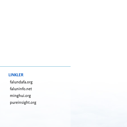
LINKLER
falundafa.org
faluninfo.net
minghui.org
pureinsight.org