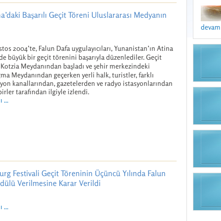
a’daki Başarılı Geçit Töreni Uluslararası Medyanın
devamı 
stos 2004’te, Falun Dafa uygulayıcıları, Yunanistan’ın Atina
de büyük bir geçit törenini başarıyla düzenlediler. Geçit
 Kotzia Meydanından başladı ve şehir merkezindeki
ma Meydanından geçerken yerli halk, turistler, farklı
zyon kanallarından, gazetelerden ve radyo istasyonlarından
rler tarafından ilgiyle izlendi.
 ...
rg Festivali Geçit Töreninin Üçüncü Yılında Falun
Ödülü Verilmesine Karar Verildi
 ...