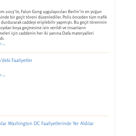
ım 2003’te, Falun Gong uygulayıcıları Berlin’in en yoğun
inde bir geçit töreni düzenlediler. Polis önceden tüm trafik
ı durdurarak caddeyi erişilebilir yapmıştı. Bu geçit töreninin
boydan boya geçmesine izin verildi ve insanların
meleri için caddenin her iki yanına Dafa materyalleri
dı.
 ...
'deki Faaliyetler
 ...
ılar Washington DC Faaliyetlerinde Yer Aldılar