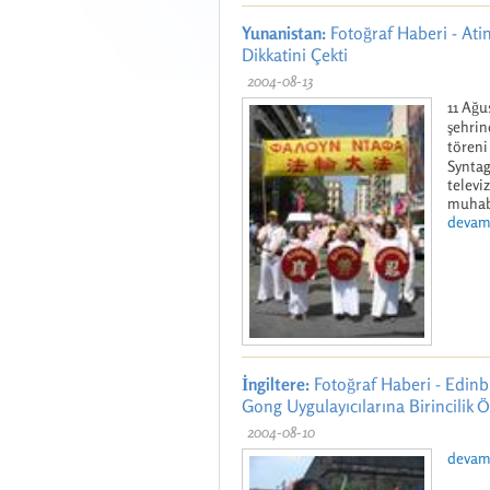
Yunanistan:
Fotoğraf Haberi - Atin
Dikkatini Çekti
2004-08-13
11 Ağu
şehrin
töreni
Syntag
televi
muhabi
devamı
İngiltere:
Fotoğraf Haberi - Edinbu
Gong Uygulayıcılarına Birincilik 
2004-08-10
devamı