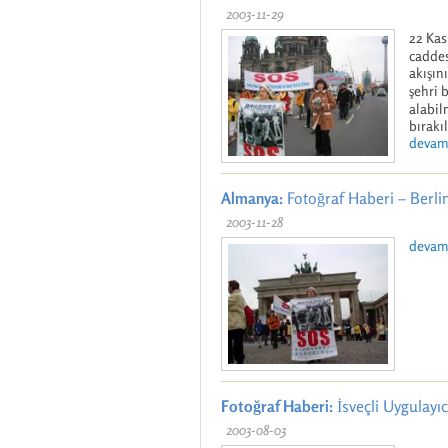
2003-11-29
22 Kas
caddes
akışın
şehri 
alabil
bırakıl
devamı
Almanya:
Fotoğraf Haberi – Berlin
2003-11-28
devamı
Fotoğraf Haberi:
İsveçli Uygulayıc
2003-08-03