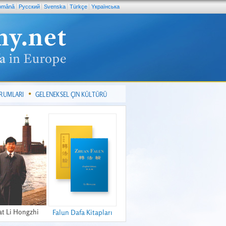
omână
Pусский
Svenska
Türkçe
Yкраїнська
ORUMLARI
GELENEKSEL ÇIN KÜLTÜRÜ
at Li Hongzhi
Falun Dafa Kitapları