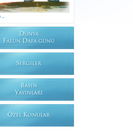
...
D
ÜNYA
F
D
ALUN
AFA GÜNÜ
S
ERGILER
B
ASIN
Y
AYINLARI
Ö
K
ZEL
ONULAR