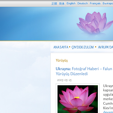
English
Deutsch
Français
Българ
正體
简体
ANA SAYFA
ÇIN’DEKI ZULÜM
AVRUPA’D
Yürüyüş
Ukrayna:
Fotoğraf Haberi – Falun 
Yürüyüş Düzenledi
2005-05-25
Ukrayn
kapsam
uygula
merkez
Cumhur
Kiev'i
devamı