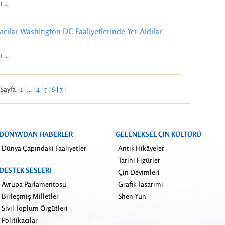
 ...
ıcılar Washington DC Faaliyetlerinde Yer Aldılar
 ...
Sayfa |
1
| ... |
4
|
5
|
6
|
7
|
DÜNYA’DAN HABERLER
GELENEKSEL ÇIN KÜLTÜRÜ
Dünya Çapındaki Faaliyetler
Antik Hikâyeler
Tarihi Figürler
DESTEK SESLERI
Çin Deyimleri
Avrupa Parlamentosu
Grafik Tasarımı
Birleşmiş Milletler
Shen Yun
Sivil Toplum Örgütleri
Politikacılar