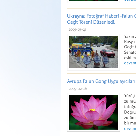
Ukrayna:
Fotoğraf Haberi -Falun G
Geçit Töreni Düzenledi.
2005-05-25
Yakın 
Rusya 
Geçit 
Senato
eski m
devamı
Avrupa Falun Gong Uygulayıcıları 
2005-02-16
Yürüşt
zulmün
fotoğr
Doğrul
zulüm 
bir mu
devamı