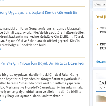
ong Uygulayıcıları, başkent Kiev’de Görkemli Bir
Yeni 
zamandaki bir Falun Gong konferansı sırasında Ukraynalı,
SHE
ve Baltikli uygulayıcılar Kiev’de bir geçit töreni düzenlediler.
KUR
töreni, başkentin merkezine yürüdü ve Çin Elçiliğini, Yüksek
yu, Başkan Ofisi ve Bakanlara ait ofisleri geçerek, Kiev’in
KRI
erkez bölgesi Bodol’da son buldu.
DUR
 ...
devamı 
Paris'te Çin Yılbaşı İçin Büyük Bir Yürüyüş Düzenledi
e bir grup uygulayıcı da ellerindeki Çin'deki Falun Gong
de hayatlarını kaybedenleri fotoğraflarını taşıyorlardı. Bu
aflar, herkese Yılbaşında böyle özel bir kutlama yaparken
uk, Merhamet ve Hoşgörü’yü uygulayan iyi insanların hala
ve işkence çekiyor olduklarını ve ailelerine dönüp birlikte
tlu yılbaşı kutlayamadıklarını anlatmaktadır.
 ...