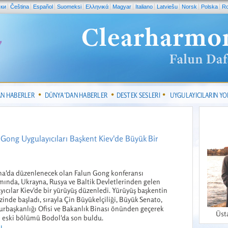
ски
Čeština
Español
Suomeksi
Ελληνικά
Magyar
Italiano
Latviešu
Norsk
Polska
R
AN HABERLER
DÜNYA’DAN HABERLER
DESTEK SESLERI
UYGULAYICILARIN Y
Gong Uygulayıcıları Başkent Kiev'de Büyük Bir
a'da düzenlenecek olan Falun Gong konferansı
ında, Ukrayna, Rusya ve Baltik Devletlerinden gelen
yıcılar Kiev'de bir yürüyüş düzenledi. Yürüyüş başkentin
inde başladı, sırayla Çin Büyükelçiliği, Büyük Senato,
başkanlığı Ofisi ve Bakanlık Binası önünden geçerek
Üst
n eski bölümü Bodol'da son buldu.
 ...