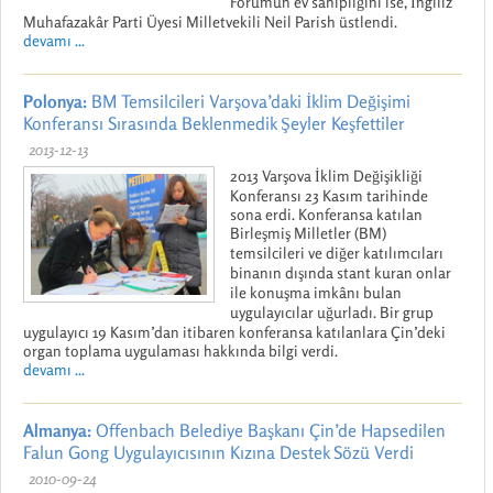
Forumun ev sahipliğini ise, İngiliz
Muhafazakâr Parti Üyesi Milletvekili Neil Parish üstlendi.
devamı ...
Polonya:
BM Temsilcileri Varşova’daki İklim Değişimi
Konferansı Sırasında Beklenmedik Şeyler Keşfettiler
2013-12-13
2013 Varşova İklim Değişikliği
Konferansı 23 Kasım tarihinde
sona erdi. Konferansa katılan
Birleşmiş Milletler (BM)
temsilcileri ve diğer katılımcıları
binanın dışında stant kuran onlar
ile konuşma imkânı bulan
uygulayıcılar uğurladı. Bir grup
uygulayıcı 19 Kasım’dan itibaren konferansa katılanlara Çin’deki
organ toplama uygulaması hakkında bilgi verdi.
devamı ...
Almanya:
Offenbach Belediye Başkanı Çin’de Hapsedilen
Falun Gong Uygulayıcısının Kızına Destek Sözü Verdi
2010-09-24