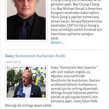
görüşme yaptı. Bay Chung-Chang
Liu, Bay Michael Kocab’a Amerikan
Kongresi tarafından kabul edilen
Falun Gong’a yapılan zulme karşı
alınan kararı, Avrupa Parlamentosu
tarafından ÇKP’nin Falun Gong’a
karşı yürüttüğü zulmü kınamak için
hazırlanan açıklama taslağını
verdi.
devamı ...
İsveç:
Komünizmin Kurbanları Anıldı
2010-09-13
İsveç “Komünizm’den Uyanma”
adlı sivil toplum örgütü, 23
Ağustos 2010 tarihinde
Stockholm’de komünizm, Nazizm
ve diktatörlüklerin kurbanlarını
anmak için bir miting düzenledi.
Mitinge birçok hükümet yetkilisi
katıldı ve çok sayıda önemli isim
konuşma yaptı. İsveç Falun Dafa
Derneği de mitinge davet edildi.