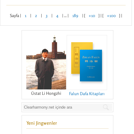
Sayfa |
1
|
2
|
3
|
4
| ... |
189
| [
+10
] | [
+100
] |
Üstat Li Hongzhi
Falun Dafa Kitapları
Yeni Jingwenler