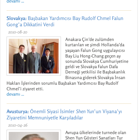
devamı ...
Slovakya:
Başbakan Yardımcısı Bay Rudolf Chmel Falun
Gong’a Dikkatini Verdi
2010-08-20
Anakara Çin’de zulümden
kurtarılan ve şimdi Hollanda’da
yaşayan Falun Gong uygulayıcısı
Bay Liu Hong-Chang geçen ay
sonunda Slovakya Cumhuriyetine
geldi ve Slovakya Falun Dafa
Derneği yetkilisi ile Başbakanlık
Binasına giderek Slovakya İnsan
Hakları İşlerinden sorumlu Başbakan Yardımcısı Bay Rudolf
Chmel’i ziyaret etti.
devamı ...
Avusturya:
Önemli Siyasi İsimler
Shen Yun
’un Viyana’yı
Ziyaretini Memnuniyetle Karşıladılar
2010-04-26
Avrupa ülkelerinde turnede olan
Shen Yun Gösteri Sanatları Tur