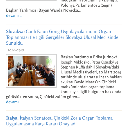
Polonya Parlamentosu (Sejm)
Başkan Yardımcısı Bayan Wanda Nowicka...
devamı ...
Slovakya:
Canlı Falun Gong Uygulayıcılarından Organ
Toplanması İle İlgili Gerçekler Slovakya Ulusal Meclisinde
Sunuldu
2014-03-31
Başkan Yardımcısı Erika Jurinová,
Joseph Mikloško, Peter Osuský ve
Stephen Kuffa dâhil Slovakya’daki
Ulusal Meclis üyeleri, 20 Mart 2014
tarihinde uluslararası insan hakları
avukatı David Matas’ın Çin’deki
mahkûmlardan organ toplama
konusuyla ilgili bulguları hakkında
görüştükten sonra, Çin’deki zulüm gören...
devamı ...
İtalya:
İtalyan Senatosu Çin’deki Zorla Organ Toplama
Uygulamasına Karşı Kararı Onayladı