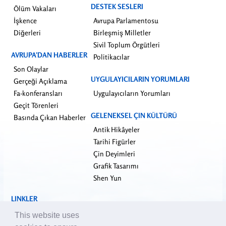
DESTEK SESLERI
Ölüm Vakaları
İşkence
Avrupa Parlamentosu
Diğerleri
Birleşmiş Milletler
Sivil Toplum Örgütleri
AVRUPA’DAN HABERLER
Politikacılar
Son Olaylar
UYGULAYICILARIN YORUMLARI
Gerçeği Açıklama
Fa-konferansları
Uygulayıcıların Yorumları
Geçit Törenleri
GELENEKSEL ÇIN KÜLTÜRÜ
Basında Çıkan Haberler
Antik Hikâyeler
Tarihi Figürler
Çin Deyimleri
Grafik Tasarımı
Shen Yun
LINKLER
falundafa.org
This website uses
faluninfo.net