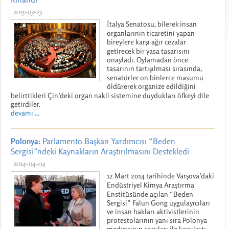
2015-03-23
İtalya Senatosu, bilerek insan
organlarının ticaretini yapan
bireylere karşı ağır cezalar
getirecek bir yasa tasarısını
onayladı. Oylamadan önce
tasarının tartışılması sırasında,
senatörler on binlerce masumu
öldürerek organize edildiğini
belirttikleri Çin’deki organ nakli sistemine duydukları öfkeyi dile
getirdiler.
devamı ...
Polonya:
Parlamento Başkan Yardımcısı “Beden
Sergisi”ndeki Kaynakların Araştırılmasını Destekledi
2014-04-04
12 Mart 2014 tarihinde Varşova’daki
Endüstriyel Kimya Araştırma
Enstitüsünde açılan “Beden
Sergisi” Falun Gong uygulayıcıları
ve insan hakları aktivistlerinin
protestolarının yanı sıra Polonya
medyasının soruları ile karşılaştı.