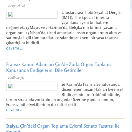
2019-08-26
Uluslararası Tıbbi Seyahat Dergisi
(IMTJ), The Epoch Times'ta
yayınlanan yeni bir habere
değinerek, 13 Mayıs ve 7 Haziran’da, Belçika’nın birincil yasama
organının, 25 Nisan’da, ticari amaçlarla insan organlarının alım ve
satımıyla ilgili tüm tarafları cezalandıracak yeni bir yasa tasarısı
çıkardığını bildirdi.
devamı ...
Fransız Kanun Adamları Çin'de Zorla Organ Toplama
Konusunda Endişelerini Dile Getirdiler
2018-11-30
16 Kasım'da Fransız Senatosunda
düzenlenen İnsan Hakları Evrensel
Bildirgesinin, 70. Yıldönümünde,
forum sırasında zorla alınan organlar üzerine yapılan sunum,
Fransız milletvekillerinin dikkatini çekti.
devamı ...
İtalya:
Çin’deki Organ Toplama Eylemi Senato Tasarısı İle
Kınandı