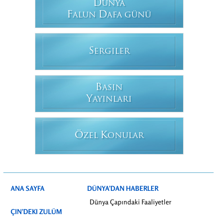
D
ÜNYA
F
D
ALUN
AFA GÜNÜ
S
ERGILER
B
ASIN
Y
AYINLARI
Ö
K
ZEL
ONULAR
ANA SAYFA
DÜNYA’DAN HABERLER
Dünya Çapındaki Faaliyetler
ÇIN’DEKI ZULÜM