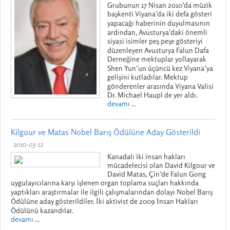
Grubunun 17 Nisan 2010’da müzik
başkenti Viyana’da iki defa gösteri
yapacağı haberinin duyulmasının
ardından, Avusturya’daki önemli
siyasi isimler peş peşe gösteriyi
düzenleyen Avusturya Falun Dafa
Derneğine mektuplar yollayarak
Shen Yun’un üçüncü kez Viyana’ya
gelişini kutladılar. Mektup
gönderenler arasında Viyana Valisi
Dr. Michael Haupl de yer aldı.
devamı ...
Kilgour ve Matas Nobel Barış Ödülüne Aday Gösterildi
2010-03-12
Kanadalı iki insan hakları
mücadelecisi olan David Kilgour ve
David Matas, Çin’de Falun Gong
uygulayıcılarına karşı işlenen organ toplama suçları hakkında
yaptıkları araştırmalar ile ilgili çalışmalarından dolayı Nobel Barış
Ödülüne aday gösterildiler. İki aktivist de 2009 İnsan Hakları
Ödülünü kazandılar.
devamı ...