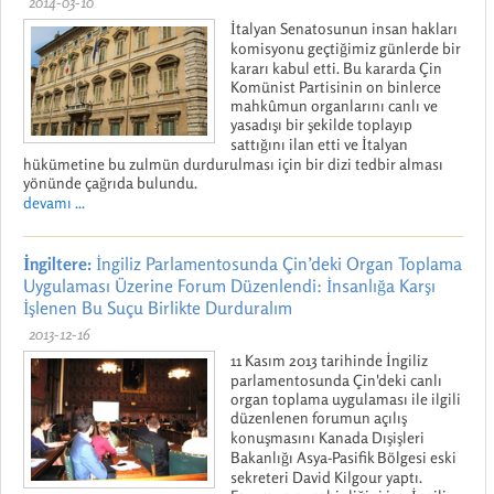
2014-03-10
İtalyan Senatosunun insan hakları
komisyonu geçtiğimiz günlerde bir
kararı kabul etti. Bu kararda Çin
Komünist Partisinin on binlerce
mahkûmun organlarını canlı ve
yasadışı bir şekilde toplayıp
sattığını ilan etti ve İtalyan
hükümetine bu zulmün durdurulması için bir dizi tedbir alması
yönünde çağrıda bulundu.
devamı ...
İngiltere:
İngiliz Parlamentosunda Çin’deki Organ Toplama
Uygulaması Üzerine Forum Düzenlendi: İnsanlığa Karşı
İşlenen Bu Suçu Birlikte Durduralım
2013-12-16
11 Kasım 2013 tarihinde İngiliz
parlamentosunda Çin'deki canlı
organ toplama uygulaması ile ilgili
düzenlenen forumun açılış
konuşmasını Kanada Dışişleri
Bakanlığı Asya-Pasifik Bölgesi eski
sekreteri David Kilgour yaptı.