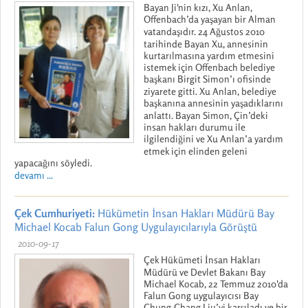
Bayan Ji'nin kızı, Xu Anlan,
Offenbach’da yaşayan bir Alman
vatandaşıdır. 24 Ağustos 2010
tarihinde Bayan Xu, annesinin
kurtarılmasına yardım etmesini
istemek için Offenbach belediye
başkanı Birgit Simon’ı ofisinde
ziyarete gitti. Xu Anlan, belediye
başkanına annesinin yaşadıklarını
anlattı. Bayan Simon, Çin’deki
insan hakları durumu ile
ilgilendiğini ve Xu Anlan’a yardım
etmek için elinden geleni
yapacağını söyledi.
devamı ...
Çek Cumhuriyeti:
Hükümetin İnsan Hakları Müdürü Bay
Michael Kocab Falun Gong Uygulayıcılarıyla Görüştü
2010-09-17
Çek Hükümeti İnsan Hakları
Müdürü ve Devlet Bakanı Bay
Michael Kocab, 22 Temmuz 2010'da
Falun Gong uygulayıcısı Bay
Chung-Chang Liu’yi karşıladı ve bir