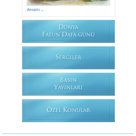
devamı ...
D
ÜNYA
F
D
ALUN
AFA GÜNÜ
S
ERGILER
B
ASIN
Y
AYINLARI
Ö
K
ZEL
ONULAR