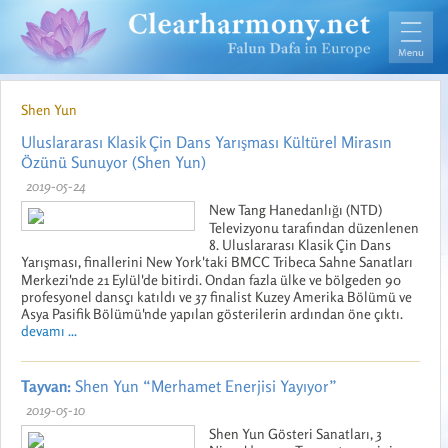
Shen Yun
Uluslararası Klasik Çin Dans Yarışması Kültürel Mirasın
Özünü Sunuyor (Shen Yun)
2019-05-24
New Tang Hanedanlığı (NTD)
Televizyonu tarafından düzenlenen
8. Uluslararası Klasik Çin Dans
Yarışması, finallerini New York'taki BMCC Tribeca Sahne Sanatları
Merkezi'nde 21 Eylül'de bitirdi. Ondan fazla ülke ve bölgeden 90
profesyonel dansçı katıldı ve 37 finalist Kuzey Amerika Bölümü ve
Asya Pasifik Bölümü'nde yapılan gösterilerin ardından öne çıktı.
devamı ...
Tayvan:
Shen Yun “Merhamet Enerjisi Yayıyor”
2019-05-10
Shen Yun Gösteri Sanatları, 3