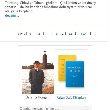
Taichung, Chiayi ve Tainan - görkemli Çin kültürü ve üst düzey
sanatsallıkla, bir kez daha hıncahınç dolu tiyatrolar ve sıcak
alkışlarla karşılandı.
devamı ...
Sayfa |
1
|
2
|
3
|
4
| ... |
12
| [
+10
] |
Üstat Li Hongzhi
Falun Dafa Kitapları