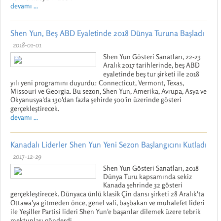
devamı ...
Shen Yun, Beş ABD Eyaletinde 2018 Dünya Turuna Başladı
2018-01-01
Shen Yun Gösteri Sanatları, 22-23
Aralık 2017 tarihlerinde, beş ABD
eyaletinde beş tur şirketi ile 2018
yılı yeni programını duyurdu: Connecticut, Vermont, Texas,
Missouri ve Georgia. Bu sezon, Shen Yun, Amerika, Avrupa, Asya ve
Okyanusya'da 130'dan fazla şehirde 500'in üzerinde gösteri
gerçekleştirecek.
devamı ...
Kanadalı Liderler Shen Yun Yeni Sezon Başlangıcını Kutladı
2017-12-29
Shen Yun Gösteri Sanatları, 2018
Dünya Turu kapsamında sekiz
Kanada şehrinde 32 gösteri
gerçekleştirecek. Dünyaca ünlü klasik Çin dansı şirketi 28 Aralık'ta
Ottawa'ya gitmeden önce, genel vali, başbakan ve muhalefet lideri
ile Yeşiller Partisi lideri Shen Yun'e başarılar dilemek üzere tebrik
mektupları gönderdi.