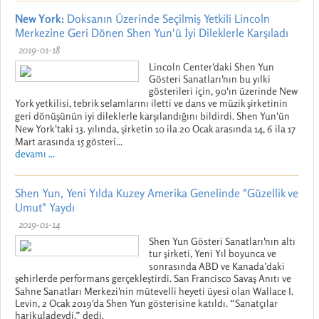
New York:
Doksanın Üzerinde Seçilmiş Yetkili Lincoln
Merkezine Geri Dönen Shen Yun'ü İyi Dileklerle Karşıladı
2019-01-18
Lincoln Center'daki Shen Yun
Gösteri Sanatları'nın bu yılki
gösterileri için, 90'ın üzerinde New
York yetkilisi, tebrik selamlarını iletti ve dans ve müzik şirketinin
geri dönüşünün iyi dileklerle karşılandığını bildirdi. Shen Yun'ün
New York'taki 13. yılında, şirketin 10 ila 20 Ocak arasında 14, 6 ila 17
Mart arasında 15 gösteri...
devamı ...
Shen Yun, Yeni Yılda Kuzey Amerika Genelinde "Güzellik ve
Umut" Yaydı
2019-01-14
Shen Yun Gösteri Sanatları'nın altı
tur şirketi, Yeni Yıl boyunca ve
sonrasında ABD ve Kanada’daki
şehirlerde performans gerçekleştirdi. San Francisco Savaş Anıtı ve
Sahne Sanatları Merkezi'nin mütevelli heyeti üyesi olan Wallace I.
Levin, 2 Ocak 2019'da Shen Yun gösterisine katıldı. “Sanatçılar
harikuladeydi.” dedi.