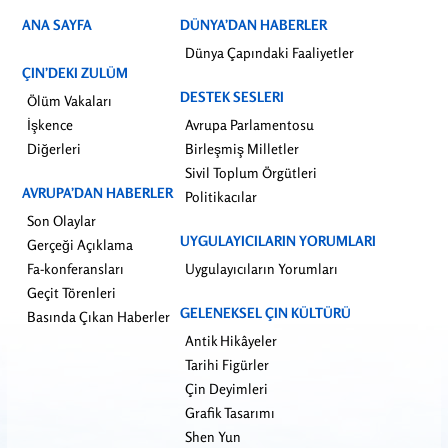
ANA SAYFA
DÜNYA’DAN HABERLER
Dünya Çapındaki Faaliyetler
ÇIN’DEKI ZULÜM
DESTEK SESLERI
Ölüm Vakaları
İşkence
Avrupa Parlamentosu
Diğerleri
Birleşmiş Milletler
Sivil Toplum Örgütleri
AVRUPA’DAN HABERLER
Politikacılar
Son Olaylar
UYGULAYICILARIN YORUMLARI
Gerçeği Açıklama
Fa-konferansları
Uygulayıcıların Yorumları
Geçit Törenleri
GELENEKSEL ÇIN KÜLTÜRÜ
Basında Çıkan Haberler
Antik Hikâyeler
Tarihi Figürler
Çin Deyimleri
Grafik Tasarımı
Shen Yun