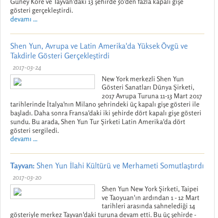
Güney Kore ve Tayvan'daki 13 şehirde 50'den fazla kapalı gişe
gösteri gerçekleştirdi.
devamı ...
Shen Yun, Avrupa ve Latin Amerika'da Yüksek Övgü ve
Takdirle Gösteri Gerçekleştirdi
2017-03-24
New York merkezli Shen Yun
Gösteri Sanatları Dünya Şirketi,
2017 Avrupa Turuna 11-13 Mart 2017
tarihlerinde İtalya'nın Milano şehrindeki üç kapalı gişe gösteri ile
başladı. Daha sonra Fransa'daki iki şehirde dört kapalı gişe gösteri
sundu. Bu arada, Shen Yun Tur Şirketi Latin Amerika'da dört
gösteri sergiledi.
devamı ...
Tayvan:
Shen Yun İlahi Kültürü ve Merhameti Somutlaştırdı
2017-03-20
Shen Yun New York Şirketi, Taipei
ve Taoyuan'ın ardından 1 - 12 Mart
tarihleri arasında sahnelediği 14
gösteriyle merkez Tayvan'daki turuna devam etti. Bu üç şehirde -