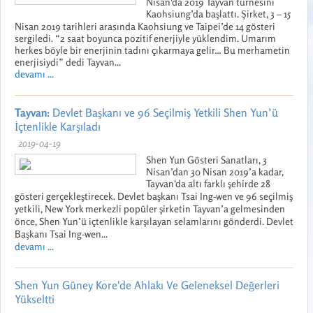
Nisan'da 2019 Tayvan turnesini
Kaohsiung’da başlattı. Şirket, 3 – 15
Nisan 2019 tarihleri arasında Kaohsiung ve Taipei’de 14 gösteri
sergiledi. “2 saat boyunca pozitif enerjiyle yüklendim. Umarım
herkes böyle bir enerjinin tadını çıkarmaya gelir… Bu merhametin
enerjisiydi” dedi Tayvan...
devamı ...
Tayvan:
Devlet Başkanı ve 96 Seçilmiş Yetkili Shen Yun’ü
İçtenlikle Karşıladı
2019-04-19
Shen Yun Gösteri Sanatları, 3
Nisan’dan 30 Nisan 2019’a kadar,
Tayvan'da altı farklı şehirde 28
gösteri gerçekleştirecek. Devlet başkanı Tsai Ing-wen ve 96 seçilmiş
yetkili, New York merkezli popüler şirketin Tayvan’a gelmesinden
önce, Shen Yun’ü içtenlikle karşılayan selamlarını gönderdi. Devlet
Başkanı Tsai Ing-wen...
devamı ...
Shen Yun Güney Kore'de Ahlakı Ve Geleneksel Değerleri
Yükseltti