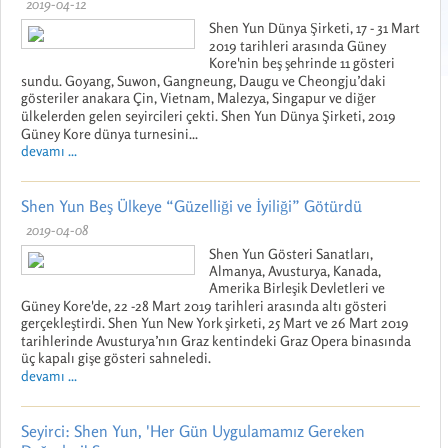
2019-04-12
Shen Yun Dünya Şirketi, 17 - 31 Mart
2019 tarihleri arasında Güney
Kore'nin beş şehrinde 11 gösteri
sundu. Goyang, Suwon, Gangneung, Daugu ve Cheongju’daki
gösteriler anakara Çin, Vietnam, Malezya, Singapur ve diğer
ülkelerden gelen seyircileri çekti. Shen Yun Dünya Şirketi, 2019
Güney Kore dünya turnesini...
devamı ...
Shen Yun Beş Ülkeye “Güzelliği ve İyiliği” Götürdü
2019-04-08
Shen Yun Gösteri Sanatları,
Almanya, Avusturya, Kanada,
Amerika Birleşik Devletleri ve
Güney Kore'de, 22 -28 Mart 2019 tarihleri arasında altı gösteri
gerçekleştirdi. Shen Yun New York şirketi, 25 Mart ve 26 Mart 2019
tarihlerinde Avusturya’nın Graz kentindeki Graz Opera binasında
üç kapalı gişe gösteri sahneledi.
devamı ...
Seyirci: Shen Yun, 'Her Gün Uygulamamız Gereken