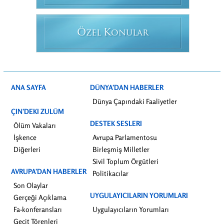
Ö
K
ZEL
ONULAR
ANA SAYFA
DÜNYA’DAN HABERLER
Dünya Çapındaki Faaliyetler
ÇIN’DEKI ZULÜM
DESTEK SESLERI
Ölüm Vakaları
İşkence
Avrupa Parlamentosu
Diğerleri
Birleşmiş Milletler
Sivil Toplum Örgütleri
AVRUPA’DAN HABERLER
Politikacılar
Son Olaylar
UYGULAYICILARIN YORUMLARI
Gerçeği Açıklama
Fa-konferansları
Uygulayıcıların Yorumları
Geçit Törenleri