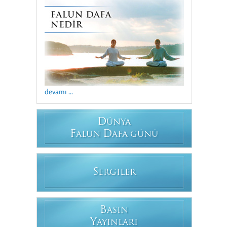
devamı ...
D
ÜNYA
F
D
ALUN
AFA GÜNÜ
S
ERGILER
B
ASIN
Y
AYINLARI