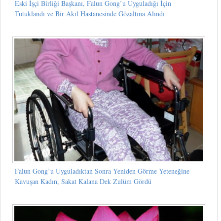
Eski İşçi Birliği Başkanı, Falun Gong’u Uyguladığı İçin
Tutuklandı ve Bir Akıl Hastanesinde Gözaltına Alındı
Falun Gong’u Uyguladıktan Sonra Yeniden Görme Yeteneğine
Kavuşan Kadın, Sakat Kalana Dek Zulüm Gördü