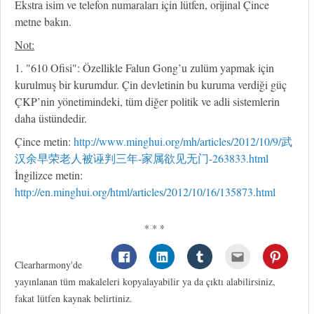
Ekstra isim ve telefon numaraları için lütfen, orijinal Çince
metne bakın.
Not:
1. "610 Ofisi": Özellikle Falun Gong’u zulüm yapmak için
kurulmuş bir kurumdur. Çin devletinin bu kuruma verdiği güç
ÇKP’nin yönetimindeki, tüm diğer politik ve adli sistemlerin
daha üstündedir.
Çince metin:
http://www.minghui.org/mh/articles/2012/10/9/武
汉余早荣老人被诬判三年-家属欲见无门-263833.html
İngilizce metin:
http://en.minghui.org/html/articles/2012/10/16/135873.html
* * *
Clearharmony'de
yayınlanan tüm makaleleri kopyalayabilir ya da çıktı alabilirsiniz,
fakat lütfen kaynak belirtiniz.