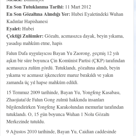
En Son Tutuklanma Tarihi:
11 Mart 2012
En Son Gözaltına Alındığı Yer:
Hubei Eyaletindeki Wuhan
Kadınlar Hapishanesi
Eyalet:
Hubei
Çektiği Zulümler:
Gözaltı, acımasızca dayak, beyin yıkama,
yasadışı mahkûm etme, hapis
Falun Dafa uygulayıcısı Bayan Yu Zaorong, geçmiş 12 yılı
aşkın bir süre boyunca Çin Komünist Partisi (ÇKP) tarafından
acımasızca zulüm gördü. Tutuklandı, gözaltına alındı, beyin
yıkama ve acımasız işkencelere maruz bırakıldı ve yakın
zamanda üç yıl hapse mahkûm edildi.
15 Temmuz 2009 tarihinde, Bayan Yu, Yongfeng Kasabası,
Zhaojiatai'de Falun Gong zulmü hakkında insanları
bilgilendirirken Yongfeng Karakolundan memurlar tarafından
tutuklandı. O, 15 gün boyunca Wuhan 1 Nolu Gözaltı
Merkezinde tutuldu.
9 Ağustos 2010 tarihinde, Bayan Yu, Caidian caddesinde