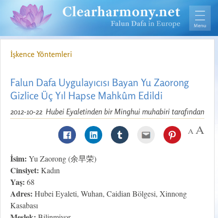
İşkence Yöntemleri
Falun Dafa Uygulayıcısı Bayan Yu Zaorong
Gizlice Üç Yıl Hapse Mahkûm Edildi
2012-10-22
Hubei Eyaletinden bir Minghui muhabiri tarafından
İsim:
Yu Zaorong (余早荣)
Cinsiyet:
Kadın
Yaş:
68
Adres:
Hubei Eyaleti, Wuhan, Caidian Bölgesi, Xinnong
Kasabası
Meslek:
Bilinmiyor