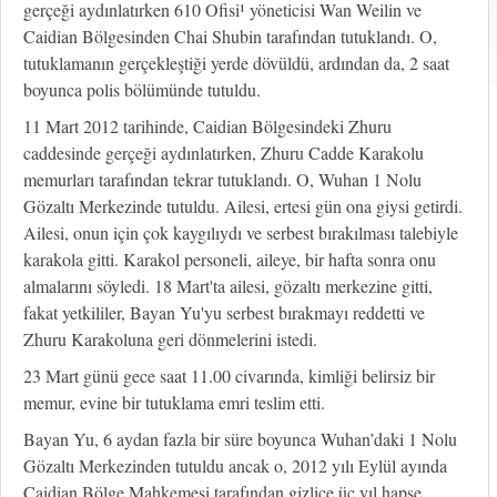
gerçeği aydınlatırken 610 Ofisi¹ yöneticisi Wan Weilin ve
Caidian Bölgesinden Chai Shubin tarafından tutuklandı. O,
tutuklamanın gerçekleştiği yerde dövüldü, ardından da, 2 saat
boyunca polis bölümünde tutuldu.
11 Mart 2012 tarihinde, Caidian Bölgesindeki Zhuru
caddesinde gerçeği aydınlatırken, Zhuru Cadde Karakolu
memurları tarafından tekrar tutuklandı. O, Wuhan 1 Nolu
Gözaltı Merkezinde tutuldu. Ailesi, ertesi gün ona giysi getirdi.
Ailesi, onun için çok kaygılıydı ve serbest bırakılması talebiyle
karakola gitti. Karakol personeli, aileye, bir hafta sonra onu
almalarını söyledi. 18 Mart'ta ailesi, gözaltı merkezine gitti,
fakat yetkililer, Bayan Yu'yu serbest bırakmayı reddetti ve
Zhuru Karakoluna geri dönmelerini istedi.
23 Mart günü gece saat 11.00 civarında, kimliği belirsiz bir
memur, evine bir tutuklama emri teslim etti.
Bayan Yu, 6 aydan fazla bir süre boyunca Wuhan’daki 1 Nolu
Gözaltı Merkezinden tutuldu ancak o, 2012 yılı Eylül ayında
Caidian Bölge Mahkemesi tarafından gizlice üç yıl hapse