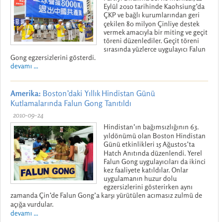
Eylül 2010 tarihinde Kaohsiung’da
ÇKP ve bağlı kurumlarından geri
çekilen 80 milyon Çinliye destek
vermek amacıyla bir miting ve geçit
töreni düzenlediler. Geçit töreni
sırasında yüzlerce uygulayıcı Falun
Gong egzersizlerini gösterdi.
devamı ...
Amerika:
Boston’daki Yıllık Hindistan Günü
Kutlamalarında Falun Gong Tanıtıldı
2010-09-24
Hindistan’ın bağımsızlığının 63.
yıldönümü olan Boston Hindistan
Günü etkinlikleri 15 Ağustos’ta
Hatch Anıtında düzenlendi. Yerel
Falun Gong uygulayıcıları da ikinci
kez faaliyete katıldılar. Onlar
uygulamanın huzur dolu
egzersizlerini gösterirken aynı
zamanda Çin’de Falun Gong’a karşı yürütülen acımasız zulmü de
açığa vurdular.
devamı ...