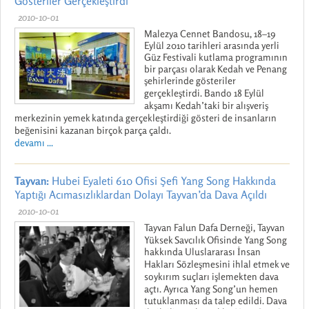
Gösteriler Gerçekleştirdi
2010-10-01
Malezya Cennet Bandosu, 18–19
Eylül 2010 tarihleri arasında yerli
Güz Festivali kutlama programının
bir parçası olarak Kedah ve Penang
şehirlerinde gösteriler
gerçekleştirdi. Bando 18 Eylül
akşamı Kedah’taki bir alışveriş
merkezinin yemek katında gerçekleştirdiği gösteri de insanların
beğenisini kazanan birçok parça çaldı.
devamı ...
Tayvan:
Hubei Eyaleti 610 Ofisi Şefi Yang Song Hakkında
Yaptığı Acımasızlıklardan Dolayı Tayvan’da Dava Açıldı
2010-10-01
Tayvan Falun Dafa Derneği, Tayvan
Yüksek Savcılık Ofisinde Yang Song
hakkında Uluslararası İnsan
Hakları Sözleşmesini ihlal etmek ve
soykırım suçları işlemekten dava
açtı. Ayrıca Yang Song’un hemen
tutuklanması da talep edildi. Dava