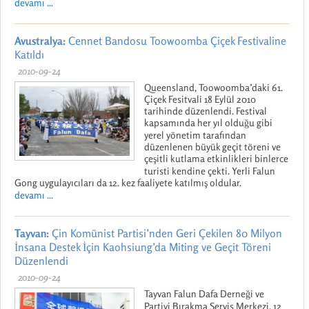
devamı ...
Avustralya:
Cennet Bandosu Toowoomba Çiçek Festivaline
Katıldı
2010-09-24
Queensland, Toowoomba’daki 61.
Çiçek Fesitvali 18 Eylül 2010
tarihinde düzenlendi. Festival
kapsamında her yıl olduğu gibi
yerel yönetim tarafından
düzenlenen büyük geçit töreni ve
çeşitli kutlama etkinlikleri binlerce
turisti kendine çekti. Yerli Falun
Gong uygulayıcıları da 12. kez faaliyete katılmış oldular.
devamı ...
Tayvan:
Çin Komünist Partisi’nden Geri Çekilen 80 Milyon
İnsana Destek İçin Kaohsiung’da Miting ve Geçit Töreni
Düzenlendi
2010-09-24
Tayvan Falun Dafa Derneği ve
Partiyi Bırakma Servis Merkezi, 12