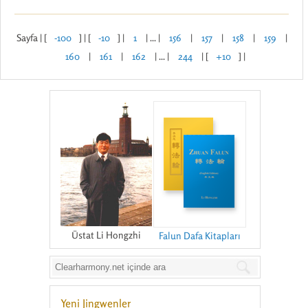
Sayfa | [
-100
] | [
-10
] |
1
| ... |
156
|
157
|
158
|
159
|
160
|
161
|
162
| ... |
244
| [
+10
] |
Üstat Li Hongzhi
Falun Dafa Kitapları
Yeni Jingwenler