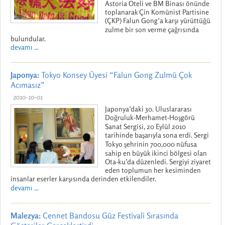
Astoria Oteli ve BM Binası önünde
toplanarak Çin Komünist Partisine
(ÇKP) Falun Gong’a karşı yürüttüğü
zulme bir son verme çağrısında
bulundular.
devamı ...
Japonya:
Tokyo Konsey Üyesi “Falun Gong Zulmü Çok
Acımasız”
2010-10-01
Japonya’daki 30. Uluslararası
Doğruluk-Merhamet-Hoşgörü
Sanat Sergisi, 20 Eylül 2010
tarihinde başarıyla sona erdi. Sergi
Tokyo şehrinin 700,000 nüfusa
sahip en büyük ikinci bölgesi olan
Ota-ku’da düzenledi. Sergiyi ziyaret
eden toplumun her kesiminden
insanlar eserler karşısında derinden etkilendiler.
devamı ...
Malezya:
Cennet Bandosu Güz Festivali Sırasında