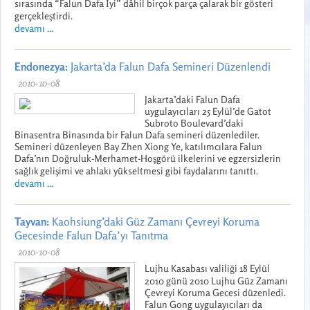
sırasında “Falun Dafa İyi” dâhil birçok parça çalarak bir gösteri
gerçekleştirdi.
devamı ...
Endonezya:
Jakarta’da Falun Dafa Semineri Düzenlendi
2010-10-08
Jakarta’daki Falun Dafa
uygulayıcıları 25 Eylül’de Gatot
Subroto Boulevard’daki
Binasentra Binasında bir Falun Dafa semineri düzenlediler.
Semineri düzenleyen Bay Zhen Xiong Ye, katılımcılara Falun
Dafa’nın Doğruluk-Merhamet-Hoşgörü ilkelerini ve egzersizlerin
sağlık gelişimi ve ahlakı yükseltmesi gibi faydalarını tanıttı.
devamı ...
Tayvan:
Kaohsiung’daki Güz Zamanı Çevreyi Koruma
Gecesinde Falun Dafa’yı Tanıtma
2010-10-08
Lujhu Kasabası valiliği 18 Eylül
2010 günü 2010 Lujhu Güz Zamanı
Çevreyi Koruma Gecesi düzenledi.
Falun Gong uygulayıcıları da