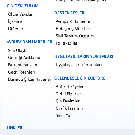
ÇIN’DEKI ZULÜM
DESTEK SESLERI
Ölüm Vakaları
İşkence
Avrupa Parlamentosu
Diğerleri
Birleşmiş Milletler
Sivil Toplum Örgütleri
AVRUPA’DAN HABERLER
Politikacılar
Son Olaylar
UYGULAYICILARIN YORUMLARI
Gerçeği Açıklama
Fa-konferansları
Uygulayıcıların Yorumları
Geçit Törenleri
GELENEKSEL ÇIN KÜLTÜRÜ
Basında Çıkan Haberler
Antik Hikâyeler
Tarihi Figürler
Çin Deyimleri
Grafik Tasarımı
Shen Yun
LINKLER