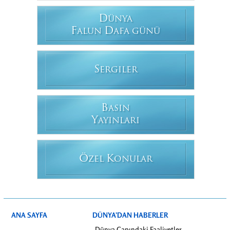
D
ÜNYA
F
D
ALUN
AFA GÜNÜ
S
ERGILER
B
ASIN
Y
AYINLARI
Ö
K
ZEL
ONULAR
ANA SAYFA
DÜNYA’DAN HABERLER
Dünya Çapındaki Faaliyetler