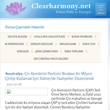
Dünya Çapındaki Haberler
DESTEK SESLERI
|
UYGULAYICI FAALIYETLERI
|
BASIN YAYIMLARI
|
FA KONFERANSI
|
VERILEN ÖDÜLLER
|
ORGAN ALIMI
|
SHEN YUN
|
SERGILER
|
JIANG ZEMIN DAVA
|
İMZA TOPLAMA
|
ÇIN CORONA VIRÜS SALGINI
Avustralya:
Çin Komünist Partisini Bırakan 80 Milyon
Çinliyi Kutlamak İçin Sidney’de Faaliyetler Düzenlendi
2010-10-08
Çin Komünist Partisini (ÇKP) Terk
Etme Servis Merkezi, 25 Eylül 2010
tarihinde Çin mahallesi ve George
Caddesinde 80 milyona ulaşan ÇKP’yi terk eden Çinlileri kutlamak
için bir dizi faaliyet düzenledi. Cennet Bandosu faaliyetler