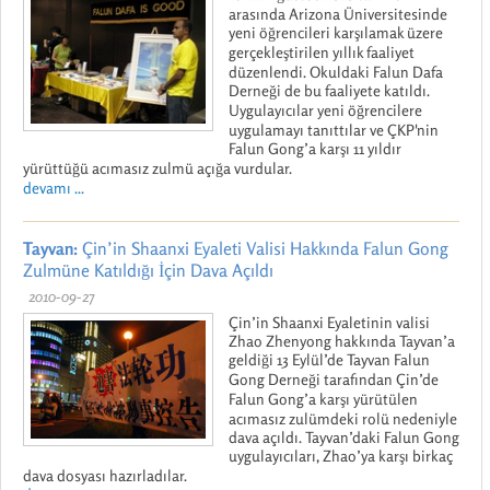
arasında Arizona Üniversitesinde
yeni öğrencileri karşılamak üzere
gerçekleştirilen yıllık faaliyet
düzenlendi. Okuldaki Falun Dafa
Derneği de bu faaliyete katıldı.
Uygulayıcılar yeni öğrencilere
uygulamayı tanıttılar ve ÇKP'nin
Falun Gong’a karşı 11 yıldır
yürüttüğü acımasız zulmü açığa vurdular.
devamı ...
Tayvan:
Çin’in Shaanxi Eyaleti Valisi Hakkında Falun Gong
Zulmüne Katıldığı İçin Dava Açıldı
2010-09-27
Çin’in Shaanxi Eyaletinin valisi
Zhao Zhenyong hakkında Tayvan’a
geldiği 13 Eylül’de Tayvan Falun
Gong Derneği tarafından Çin’de
Falun Gong’a karşı yürütülen
acımasız zulümdeki rolü nedeniyle
dava açıldı. Tayvan’daki Falun Gong
uygulayıcıları, Zhao’ya karşı birkaç
dava dosyası hazırladılar.