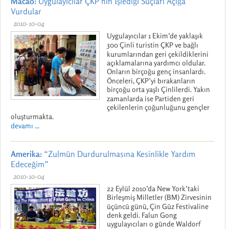
Macao:
Uygulayıcılar ÇKP’nin İşlediği Suçları Açığa
Vurdular
2010-10-04
Uygulayıcılar 1 Ekim’de yaklaşık
300 Çinli turistin ÇKP ve bağlı
kurumlarından geri çekildiklerini
açıklamalarına yardımcı oldular.
Onların birçoğu genç insanlardı.
Önceleri, ÇKP’yi bırakanların
birçoğu orta yaşlı Çinlilerdi. Yakın
zamanlarda ise Partiden geri
çekilenlerin çoğunluğunu gençler
oluşturmakta.
devamı ...
Amerika:
“Zulmün Durdurulmasına Kesinlikle Yardım
Edeceğim”
2010-10-04
22 Eylül 2010’da New York’taki
Birleşmiş Milletler (BM) Zirvesinin
üçüncü günü, Çin Güz Festivaline
denk geldi. Falun Gong
uygulayıcıları o günde Waldorf