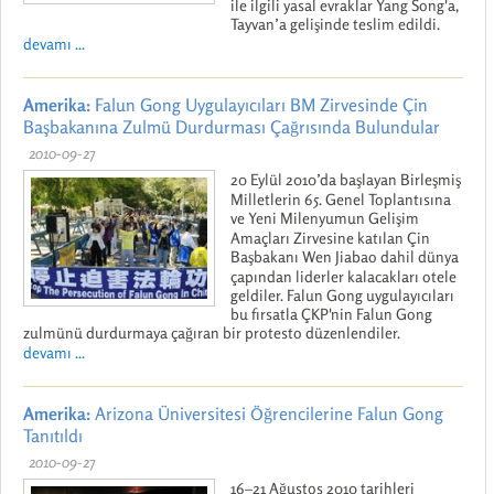
ile ilgili yasal evraklar Yang Song'a,
Tayvan’a gelişinde teslim edildi.
devamı ...
Amerika:
Falun Gong Uygulayıcıları BM Zirvesinde Çin
Başbakanına Zulmü Durdurması Çağrısında Bulundular
2010-09-27
20 Eylül 2010’da başlayan Birleşmiş
Milletlerin 65. Genel Toplantısına
ve Yeni Milenyumun Gelişim
Amaçları Zirvesine katılan Çin
Başbakanı Wen Jiabao dahil dünya
çapından liderler kalacakları otele
geldiler. Falun Gong uygulayıcıları
bu fırsatla ÇKP'nin Falun Gong
zulmünü durdurmaya çağıran bir protesto düzenlendiler.
devamı ...
Amerika:
Arizona Üniversitesi Öğrencilerine Falun Gong
Tanıtıldı
2010-09-27
16–21 Ağustos 2010 tarihleri