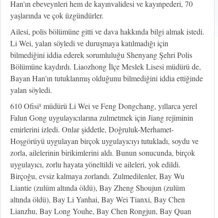
Han'ın ebeveynleri hem de kayınvalidesi ve kayınpederi, 70
yaşlarında ve çok üzgündürler.
Ailesi, polis bölümüne gitti ve dava hakkında bilgi almak istedi.
Li Wei, yalan söyledi ve duruşmaya katılmadığı için
bilmediğini iddia ederek sorumluluğu Shenyang Şehri Polis
Bölümüne kaydırdı. Liaozhong İlçe Meslek Lisesi müdürü de,
Bayan Han'ın tutuklanmış olduğunu bilmediğini iddia ettiğinde
yalan söyledi.
610 Ofisi¹ müdürü Li Wei ve Feng Dongchang, yıllarca yerel
Falun Gong uygulayıcılarına zulmetmek için Jiang rejiminin
emirlerini izledi. Onlar şiddetle, Doğruluk-Merhamet-
Hoşgörüyü uygulayan birçok uygulayıcıyı tutukladı, soydu ve
zorla, ailelerinin birikimlerini aldı. Bunun sonucunda, birçok
uygulayıcı, zorlu hayata yöneltildi ve aileleri, yok edildi.
Birçoğu, evsiz kalmaya zorlandı. Zulmedilenler, Bay Wu
Liantie (zulüm altında öldü), Bay Zheng Shoujun (zulüm
altında öldü), Bay Li Yanhai, Bay Wei Tianxi, Bay Chen
Lianzhu, Bay Long Youhe, Bay Chen Rongjun, Bay Quan