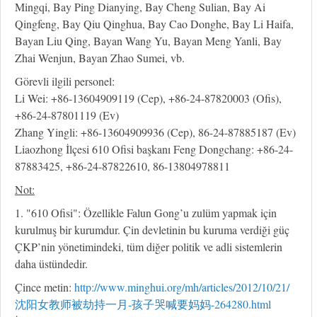
Mingqi, Bay Ping Dianying, Bay Cheng Sulian, Bay Ai
Qingfeng, Bay Qiu Qinghua, Bay Cao Donghe, Bay Li Haifa,
Bayan Liu Qing, Bayan Wang Yu, Bayan Meng Yanli, Bay
Zhai Wenjun, Bayan Zhao Sumei, vb.
Görevli ilgili personel:
Li Wei: +86-13604909119 (Cep), +86-24-87820003 (Ofis),
+86-24-87801119 (Ev)
Zhang Yingli: +86-13604909936 (Cep), 86-24-87885187 (Ev)
Liaozhong İlçesi 610 Ofisi başkanı Feng Dongchang: +86-24-
87883425, +86-24-87822610, 86-13804978811
Not:
1. "610 Ofisi": Özellikle Falun Gong’u zulüm yapmak için
kurulmuş bir kurumdur. Çin devletinin bu kuruma verdiği güç
ÇKP’nin yönetimindeki, tüm diğer politik ve adli sistemlerin
daha üstündedir.
Çince metin:
http://www.minghui.org/mh/articles/2012/10/21/
沈阳女教师被劫持一月-孩子哭喊要妈妈-264280.html