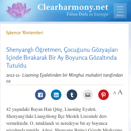
İşkence Yöntemleri
Shenyanglı Öğretmen, Çocuğunu Gözyaşları
İçinde Bırakarak Bir Ay Boyunca Gözaltında
Tutuldu
2012-11-
Liaoning Eyaletinden bir Minghui muhabiri tarafından
02
42 yaşındaki Bayan Han Qing, Liaoning Eyaleti,
Shenyang'daki Liangzhong İlçe Meslek Lisesinde ders
vermektedir. O, tutuklandı ve neredeyse bir ay boyunca
gözaltında tutuldu. Ailesi, Shenyang Birinci Gözaltı Merkezine