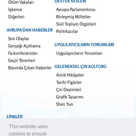
DESTEK SESLERI
Ölüm Vakaları
İşkence
Avrupa Parlamentosu
Diğerleri
Birleşmiş Milletler
Sivil Toplum Örgütleri
AVRUPA’DAN HABERLER
Politikacılar
Son Olaylar
UYGULAYICILARIN YORUMLARI
Gerçeği Açıklama
Fa-konferansları
Uygulayıcıların Yorumları
Geçit Törenleri
GELENEKSEL ÇIN KÜLTÜRÜ
Basında Çıkan Haberler
Antik Hikâyeler
Tarihi Figürler
Çin Deyimleri
Grafik Tasarımı
Shen Yun
LINKLER
falundafa.org
This website uses
faluninfo.net
cookies to ensure