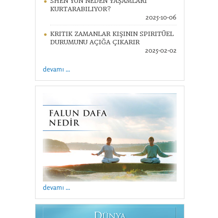
SHEN YUN NEDEN YAŞAMLARI
KURTARABILIYOR?
2025-10-06
KRITIK ZAMANLAR KIŞININ SPIRITÜEL
DURUMUNU AÇIĞA ÇIKARIR
2025-02-02
devamı ...
devamı ...
D
ÜNYA