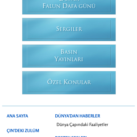
F
D
ALUN
AFA GÜNÜ
S
ERGILER
B
ASIN
Y
AYINLARI
Ö
K
ZEL
ONULAR
ANA SAYFA
DÜNYA’DAN HABERLER
Dünya Çapındaki Faaliyetler
ÇIN’DEKI ZULÜM