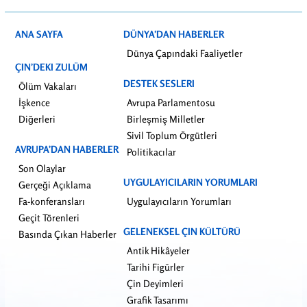
ANA SAYFA
DÜNYA’DAN HABERLER
Dünya Çapındaki Faaliyetler
ÇIN’DEKI ZULÜM
DESTEK SESLERI
Ölüm Vakaları
İşkence
Avrupa Parlamentosu
Diğerleri
Birleşmiş Milletler
Sivil Toplum Örgütleri
AVRUPA’DAN HABERLER
Politikacılar
Son Olaylar
UYGULAYICILARIN YORUMLARI
Gerçeği Açıklama
Fa-konferansları
Uygulayıcıların Yorumları
Geçit Törenleri
GELENEKSEL ÇIN KÜLTÜRÜ
Basında Çıkan Haberler
Antik Hikâyeler
Tarihi Figürler
Çin Deyimleri
Grafik Tasarımı