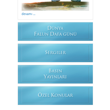
devamı ...
D
ÜNYA
F
D
ALUN
AFA GÜNÜ
S
ERGILER
B
ASIN
Y
AYINLARI
Ö
K
ZEL
ONULAR