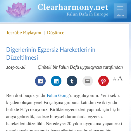
Tecrübe Paylaşımı
|
Düşünce
Diğerlerinin Egzersiz Hareketlerinin
Düzeltilmesi
2015-01-26
Çin'deki bir Falun Dafa uygulayıcısı tarafından
Ben dört buçuk yıldır
Falun Gong
’u uyguluyorum. Yedi-sekiz
kişiden oluşan yerel Fa-çalışma grubuna katıldım ve iki yıldır
birlikte Fa’yı okuyoruz. Birlikte egzersizleri yapmak için hiç bir
araya gelmedik, sadece bireysel durumlarda egzersiz
hareketleri düzeltildi. Neredeyse 20 yıldır uygulama yapan eski
uygulayıcıların egzersiz hareketlerinin yanlış olmasını hiç