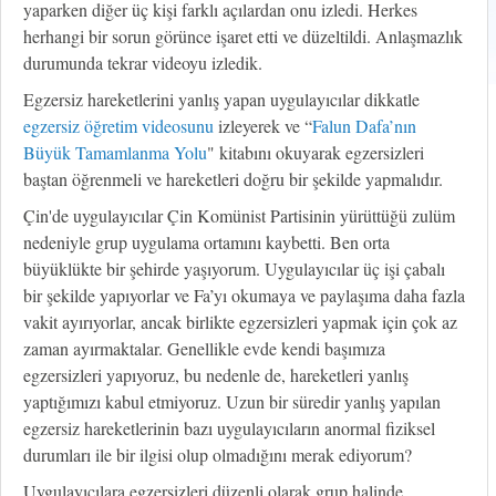
yaparken diğer üç kişi farklı açılardan onu izledi. Herkes
herhangi bir sorun görünce işaret etti ve düzeltildi. Anlaşmazlık
durumunda tekrar videoyu izledik.
Egzersiz hareketlerini yanlış yapan uygulayıcılar dikkatle
egzersiz öğretim videosunu
izleyerek ve “
Falun Dafa’nın
Büyük Tamamlanma Yolu
" kitabını okuyarak egzersizleri
baştan öğrenmeli ve hareketleri doğru bir şekilde yapmalıdır.
Çin'de uygulayıcılar Çin Komünist Partisinin yürüttüğü zulüm
nedeniyle grup uygulama ortamını kaybetti. Ben orta
büyüklükte bir şehirde yaşıyorum. Uygulayıcılar üç işi çabalı
bir şekilde yapıyorlar ve Fa’yı okumaya ve paylaşıma daha fazla
vakit ayırıyorlar, ancak birlikte egzersizleri yapmak için çok az
zaman ayırmaktalar. Genellikle evde kendi başımıza
egzersizleri yapıyoruz, bu nedenle de, hareketleri yanlış
yaptığımızı kabul etmiyoruz. Uzun bir süredir yanlış yapılan
egzersiz hareketlerinin bazı uygulayıcıların anormal fiziksel
durumları ile bir ilgisi olup olmadığını merak ediyorum?
Uygulayıcılara egzersizleri düzenli olarak grup halinde