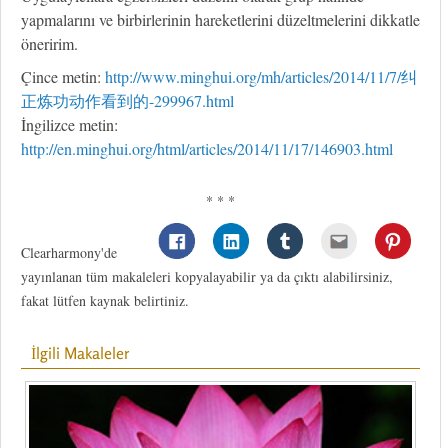
yapmalarını ve birbirlerinin hareketlerini düzeltmelerini dikkatle
öneririm.
Çince metin:
http://www.minghui.org/mh/articles/2014/11/7/纠
正炼功动作看到的-299967.html
İngilizce metin:
http://en.minghui.org/html/articles/2014/11/17/146903.html
* * *
Clearharmony'de
yayınlanan tüm makaleleri kopyalayabilir ya da çıktı alabilirsiniz,
fakat lütfen kaynak belirtiniz.
İlgili Makaleler