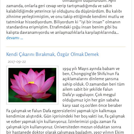
olmadığını düşünürdüm. Aynı
zamanda, onlarla geri cevap verip tartışmadığımda ve sakin
kalabildiğimde yeterince iyi olduğunu da düşünürdüm. Bu kalıbı
zihnime yerleştirmiştim, ve onu takip ettiğimde kendimi mutlu ve
tatminkar hissediyordum. Biliyordum ki “iyi bir insan” olmanın
standardına erişmiştim. Etrafımdaki çoğu insan benim gibi bu
kalıpta davranamıyordu ve anlaşmazlıklarla karşılaştıklarında...
devamı ...
Kendi Çıkarını Bırakmak, Özgür Olmak Demek
2017-09-22
1994 yılı Mayıs ayında babam ve
ben, Chongqing'de Shifu'nun Fa
açıklamalarını dinleme şansına
sahip olduk. O zamandan beri tüm
ailem sabit bir şekilde Falun
Dafa'yı uyguluyor. Çok meşgul
olduğumuz için her gün sabaha
karşı saat 03.00'den önce beraber
Fa çalışmak ve Falun Dafa egzersizlerini yapmak için kalkmaya
kendimize alıştırdık. Gün içerisindeki her boş vakti ise, Fa çalışmak
ve ezber yapmak için kullanıyoruz. İzinlerimizi çoğu zaman Fa
çalışmak için kullanıyoruz. Üniversiteden mezun olduktan sonra
bir hastanede doktor olarak çalışmaya başladım. 1997 yılının Ekim