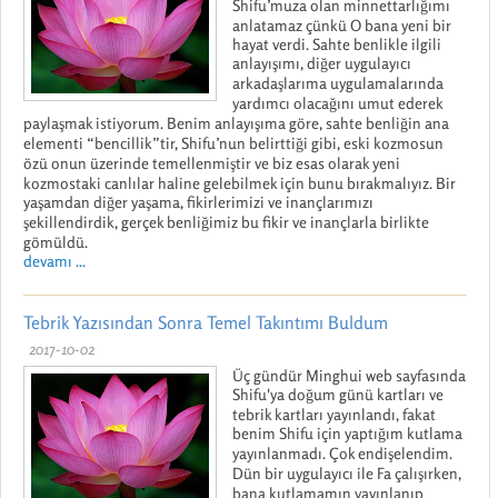
Shifu’muza olan minnettarlığımı
anlatamaz çünkü O bana yeni bir
hayat verdi. Sahte benlikle ilgili
anlayışımı, diğer uygulayıcı
arkadaşlarıma uygulamalarında
yardımcı olacağını umut ederek
paylaşmak istiyorum. Benim anlayışıma göre, sahte benliğin ana
elementi “bencillik”tir, Shifu’nun belirttiği gibi, eski kozmosun
özü onun üzerinde temellenmiştir ve biz esas olarak yeni
kozmostaki canlılar haline gelebilmek için bunu bırakmalıyız. Bir
yaşamdan diğer yaşama, fikirlerimizi ve inançlarımızı
şekillendirdik, gerçek benliğimiz bu fikir ve inançlarla birlikte
gömüldü.
devamı ...
Tebrik Yazısından Sonra Temel Takıntımı Buldum
2017-10-02
Üç gündür Minghui web sayfasında
Shifu'ya doğum günü kartları ve
tebrik kartları yayınlandı, fakat
benim Shifu için yaptığım kutlama
yayınlanmadı. Çok endişelendim.
Dün bir uygulayıcı ile Fa çalışırken,
bana kutlamamın yayınlanıp