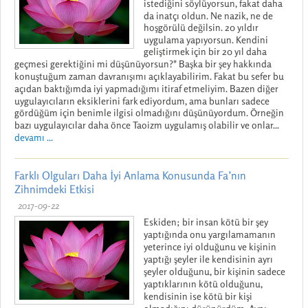
istediğini söylüyorsun, fakat daha
da inatçı oldun. Ne nazik, ne de
hoşgörülü değilsin. 20 yıldır
uygulama yapıyorsun. Kendini
geliştirmek için bir 20 yıl daha
geçmesi gerektiğini mi düşünüyorsun?" Başka bir şey hakkında
konuştuğum zaman davranışımı açıklayabilirim. Fakat bu sefer bu
açıdan baktığımda iyi yapmadığımı itiraf etmeliyim. Bazen diğer
uygulayıcıların eksiklerini fark ediyordum, ama bunları sadece
gördüğüm için benimle ilgisi olmadığını düşünüyordum. Örneğin
bazı uygulayıcılar daha önce Taoizm uygulamış olabilir ve onlar...
devamı ...
Farklı Olguları Daha İyi Anlama Konusunda Fa’nın
Zihnimdeki Etkisi
2017-09-22
Eskiden; bir insan kötü bir şey
yaptığında onu yargılamamanın
yeterince iyi olduğunu ve kişinin
yaptığı şeyler ile kendisinin ayrı
şeyler olduğunu, bir kişinin sadece
yaptıklarının kötü olduğunu,
kendisinin ise kötü bir kişi