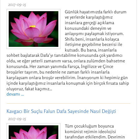
2017-09-15
Günlük hayatımızda farklı durum
ve yerlerde karşılaştığımız
insanlara gerçeği açıklama
konusundaki deneyim ve
anlayışımı paylaşmak istiyorum.
Shifu beni, insanlarla kolayca
iletişime geçebilme becerisi ile
kutsadı. Bu bana, insanlarla
sohbet başlatarak Dafa’yı tanıtabilme konusunda çok yardımcı
oldu, ve eğer yeterli zamanım varsa, onlara zulümden bahsetme
konusunda. Her zaman yanımda Farsça, İngilizce ve Çince
broşürler taşırım, bu nedenle ne zaman farklı insanlarla
karşılaşsam onlara broşür verebilirim. İnanıyorum ki hepimiz gün
içinde karşılaştığımız insanlarla konuşmak için birçok fırsata sahip
oluyoruz, fakat kaçımız...
devamı ...
Kavgacı Bir Suçlu Falun Dafa Sayesinde Nasıl Değişti
2017-09-15
Tüm çocukluğum boyunca
komünist rejimin ideolojisi
tarafından etkilendim. Devrimin