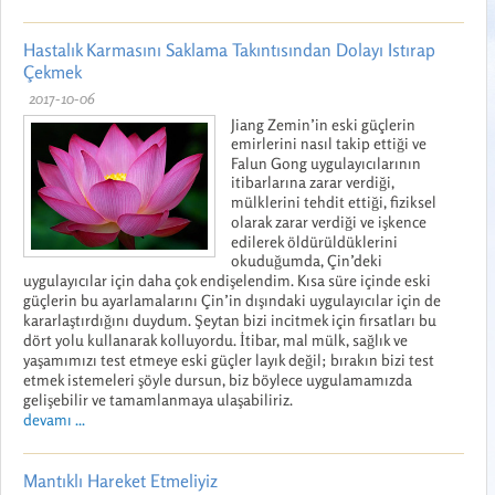
Hastalık Karmasını Saklama Takıntısından Dolayı Istırap
Çekmek
2017-10-06
Jiang Zemin’in eski güçlerin
emirlerini nasıl takip ettiği ve
Falun Gong uygulayıcılarının
itibarlarına zarar verdiği,
mülklerini tehdit ettiği, fiziksel
olarak zarar verdiği ve işkence
edilerek öldürüldüklerini
okuduğumda, Çin’deki
uygulayıcılar için daha çok endişelendim. Kısa süre içinde eski
güçlerin bu ayarlamalarını Çin’in dışındaki uygulayıcılar için de
kararlaştırdığını duydum. Şeytan bizi incitmek için fırsatları bu
dört yolu kullanarak kolluyordu. İtibar, mal mülk, sağlık ve
yaşamımızı test etmeye eski güçler layık değil; bırakın bizi test
etmek istemeleri şöyle dursun, biz böylece uygulamamızda
gelişebilir ve tamamlanmaya ulaşabiliriz.
devamı ...
Mantıklı Hareket Etmeliyiz