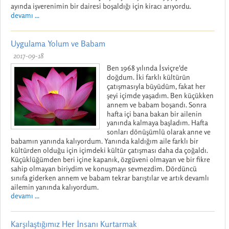
ayında işverenimin bir dairesi boşaldığı için kiracı arıyordu.
devamı ...
Uygulama Yolum ve Babam
2017-09-18
Ben 1968 yılında İsviçre'de
doğdum. İki farklı kültürün
çatışmasıyla büyüdüm, fakat her
şeyi içimde yaşadım. Ben küçükken
annem ve babam boşandı. Sonra
hafta içi bana bakan bir ailenin
yanında kalmaya başladım. Hafta
sonları dönüşümlü olarak anne ve
babamın yanında kalıyordum. Yanında kaldığım aile farklı bir
kültürden olduğu için içimdeki kültür çatışması daha da çoğaldı.
Küçüklüğümden beri içine kapanık, özgüveni olmayan ve bir fikre
sahip olmayan biriydim ve konuşmayı sevmezdim. Dördüncü
sınıfa giderken annem ve babam tekrar barıştılar ve artık devamlı
ailemin yanında kalıyordum.
devamı ...
Karşılaştığımız Her İnsanı Kurtarmak