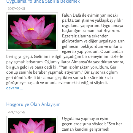
Uygulama Yolunda Sabırla Beklemek
2017-09-25
Falun Dafa ile evimin yanındaki
parkta tanıştım ve yaklaşık 13 yıldır
uygulama yapıyorum. Uygulamaya
başladığım zamanı hatırlıyorum.
Egzersiz alanına erkenden
gidiyordum ve diğer uygulayıcıların
gelmesini bekliyordum ve onlarla
egzersiz yapıyordum. O zamandan
beri 13 yıl geçti. Gelinim ile ilgili yaşadığım bir deneyimimi sizlerle
paylaşmak istiyorum. Oğlum yıllarca Almanya’da yaşadıktan sonra,
bir gün geldi ve bana dedi ki: “Yanlız olmaktan yoruldum. Geri
dönüp seninle beraber yaşamak istiyorum.” Bir ay sonra oğlum
geri döndü. Belli bir zaman geçtikten sonra bir süre bir kızla
görüşmeye başladı ve onunla evlenmek istediğini söyledi.
devamı ...
Hoşgörü'ye Olan Anlayışım
2017-09-25
Uygulama yapmayan eşim
geçenlerde şunu söyledi: "Sen her
zaman kendini geliştirmek