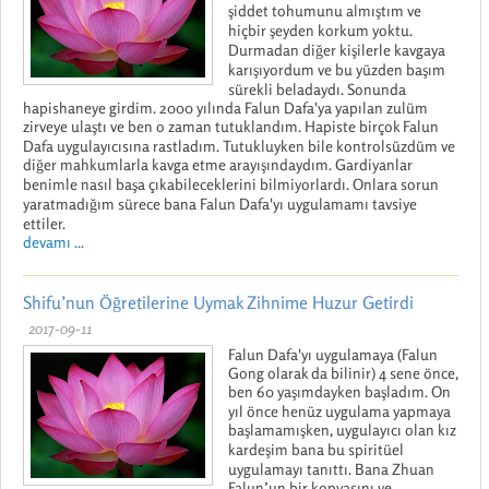
şiddet tohumunu almıştım ve
hiçbir şeyden korkum yoktu.
Durmadan diğer kişilerle kavgaya
karışıyordum ve bu yüzden başım
sürekli beladaydı. Sonunda
hapishaneye girdim. 2000 yılında Falun Dafa'ya yapılan zulüm
zirveye ulaştı ve ben o zaman tutuklandım. Hapiste birçok Falun
Dafa uygulayıcısına rastladım. Tutukluyken bile kontrolsüzdüm ve
diğer mahkumlarla kavga etme arayışındaydım. Gardiyanlar
benimle nasıl başa çıkabileceklerini bilmiyorlardı. Onlara sorun
yaratmadığım sürece bana Falun Dafa'yı uygulamamı tavsiye
ettiler.
devamı ...
Shifu’nun Öğretilerine Uymak Zihnime Huzur Getirdi
2017-09-11
Falun Dafa'yı uygulamaya (Falun
Gong olarak da bilinir) 4 sene önce,
ben 60 yaşımdayken başladım. On
yıl önce henüz uygulama yapmaya
başlamamışken, uygulayıcı olan kız
kardeşim bana bu spiritüel
uygulamayı tanıttı. Bana Zhuan
Falun’un bir kopyasını ve