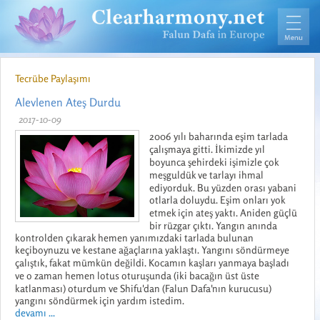
Tecrübe Paylaşımı
Alevlenen Ateş Durdu
2017-10-09
2006 yılı baharında eşim tarlada
çalışmaya gitti. İkimizde yıl
boyunca şehirdeki işimizle çok
meşguldük ve tarlayı ihmal
ediyorduk. Bu yüzden orası yabani
otlarla doluydu. Eşim onları yok
etmek için ateş yaktı. Aniden güçlü
bir rüzgar çıktı. Yangın anında
kontrolden çıkarak hemen yanımızdaki tarlada bulunan
keçiboynuzu ve kestane ağaçlarına yaklaştı. Yangını söndürmeye
çalıştık, fakat mümkün değildi. Kocamın kaşları yanmaya başladı
ve o zaman hemen lotus oturuşunda (iki bacağın üst üste
katlanması) oturdum ve Shifu'dan (Falun Dafa'nın kurucusu)
yangını söndürmek için yardım istedim.
devamı ...