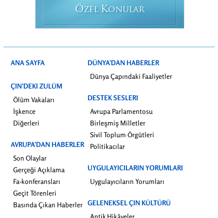
Ö
K
ZEL
ONULAR
ANA SAYFA
DÜNYA’DAN HABERLER
Dünya Çapındaki Faaliyetler
ÇIN’DEKI ZULÜM
DESTEK SESLERI
Ölüm Vakaları
İşkence
Avrupa Parlamentosu
Diğerleri
Birleşmiş Milletler
Sivil Toplum Örgütleri
AVRUPA’DAN HABERLER
Politikacılar
Son Olaylar
UYGULAYICILARIN YORUMLARI
Gerçeği Açıklama
Fa-konferansları
Uygulayıcıların Yorumları
Geçit Törenleri
GELENEKSEL ÇIN KÜLTÜRÜ
Basında Çıkan Haberler
Antik Hikâyeler