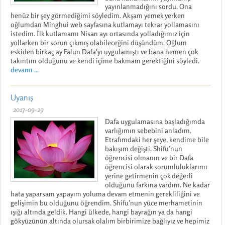
yayınlanmadığını sordu. Ona
henüz bir şey görmediğimi söyledim. Akşam yemek yerken
oğlumdan Minghui web sayfasına kutlamayı tekrar yollamasını
istedim. İlk kutlamamı Nisan ayı ortasında yolladığımız için
yollarken bir sorun çıkmış olabileceğini düşündüm. Oğlum
eskiden birkaç ay Falun Dafa'yı uygulamıştı ve bana hemen çok
takıntım olduğunu ve kendi içime bakmam gerektiğini söyledi.
devamı ...
Uyanış
2017-09-29
Dafa uygulamasına başladığımda
varlığımın sebebini anladım.
Etrafımdaki her şeye, kendime bile
bakışım değişti. Shifu’nun
öğrencisi olmanın ve bir Dafa
öğrencisi olarak sorumluluklarımı
yerine getirmenin çok değerli
olduğunu farkına vardım. Ne kadar
hata yaparsam yapayım yoluma devam etmenin gerekliliğini ve
gelişimin bu olduğunu öğrendim. Shifu’nun yüce merhametinin
ışığı altında geldik. Hangi ülkede, hangi bayrağın ya da hangi
gökyüzünün altında olursak olalım birbirimize bağlıyız ve hepimiz