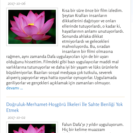
2017-10-06
Kısa bir süre önce bir film izledim.
Şeytan Kralları insanların
dikkatlerini dağıtıyor ve onları
ellerinde tutuyorlardı, o kadar ki,
hayatlarının anlamı unutuyorlardı.
Sonunda ahlaka dikkat
etmiyorlardı ve gelecekleri
mahvoluyordu. Bu, sıradan
insanların bir filmi olmasına
rağmen, aynı zamanda Dafa uygulayıcıları için de bir uyarı
olduğunu hissettim. Filmdeki gibi bazı uygulayıcılar maddi mal
varlıklarına tutunuyorlar ve daha iyi bir yaşam ve lüks ürünlerle
büyüleniyorlar. Bazıları sosyal medyaya çok tutkulu, severek
alışveriş yapıyorlar veya hatta oyunlar oynuyorlar. Uygulamada
geriliyorlar ve gerçekleri açıklamak için zamanları olmuyor.
devamı ...
Doğruluk-Merhamet-Hoşgörü İlkeleri İle Sahte Benliği Yok
Etmek
2017-10-02
Falun Dafa’yı 7 yıldır uyguluyorum.
Hiç bir kelime muazzam