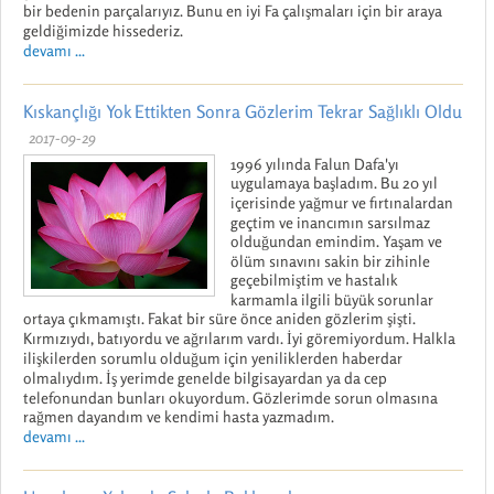
bir bedenin parçalarıyız. Bunu en iyi Fa çalışmaları için bir araya
geldiğimizde hissederiz.
devamı ...
Kıskançlığı Yok Ettikten Sonra Gözlerim Tekrar Sağlıklı Oldu
2017-09-29
1996 yılında Falun Dafa'yı
uygulamaya başladım. Bu 20 yıl
içerisinde yağmur ve fırtınalardan
geçtim ve inancımın sarsılmaz
olduğundan emindim. Yaşam ve
ölüm sınavını sakin bir zihinle
geçebilmiştim ve hastalık
karmamla ilgili büyük sorunlar
ortaya çıkmamıştı. Fakat bir süre önce aniden gözlerim şişti.
Kırmızıydı, batıyordu ve ağrılarım vardı. İyi göremiyordum. Halkla
ilişkilerden sorumlu olduğum için yeniliklerden haberdar
olmalıydım. İş yerimde genelde bilgisayardan ya da cep
telefonundan bunları okuyordum. Gözlerimde sorun olmasına
rağmen dayandım ve kendimi hasta yazmadım.
devamı ...