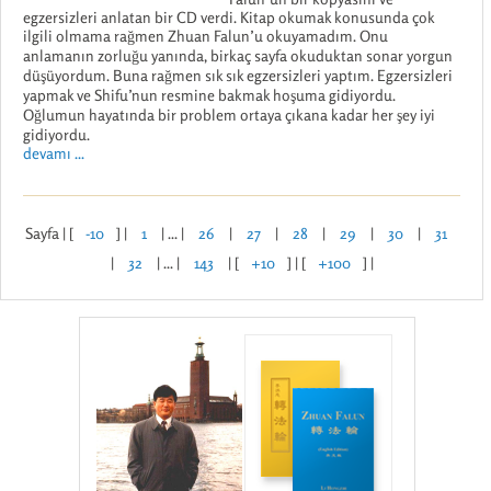
egzersizleri anlatan bir CD verdi. Kitap okumak konusunda çok
ilgili olmama rağmen Zhuan Falun’u okuyamadım. Onu
anlamanın zorluğu yanında, birkaç sayfa okuduktan sonar yorgun
düşüyordum. Buna rağmen sık sık egzersizleri yaptım. Egzersizleri
yapmak ve Shifu’nun resmine bakmak hoşuma gidiyordu.
Oğlumun hayatında bir problem ortaya çıkana kadar her şey iyi
gidiyordu.
devamı ...
Sayfa | [
-10
] |
1
| ... |
26
|
27
|
28
|
29
|
30
|
31
|
32
| ... |
143
| [
+10
] | [
+100
] |