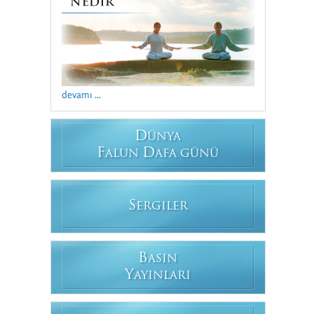
devamı ...
D
ÜNYA
F
D
ALUN
AFA GÜNÜ
S
ERGILER
B
ASIN
Y
AYINLARI