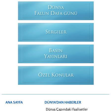
D
ÜNYA
F
D
ALUN
AFA GÜNÜ
S
ERGILER
B
ASIN
Y
AYINLARI
Ö
K
ZEL
ONULAR
ANA SAYFA
DÜNYA’DAN HABERLER
Dünya Çapındaki Faaliyetler