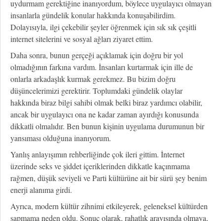
uydurmam gerektiğine inanıyordum, böylece uygulayıcı olmayan
insanlarla gündelik konular hakkında konuşabilirdim.
Dolayısıyla, ilgi çekebilir şeyler öğrenmek için sık sık çeşitli
internet sitelerini ve sosyal ağları ziyaret ettim.
Daha sonra, bunun gerçeği açıklamak için doğru bir yol
olmadığının farkına vardım. İnsanları kurtarmak için ille de
onlarla arkadaşlık kurmak gerekmez. Bu bizim doğru
düşüncelerimizi gerektirir. Toplumdaki gündelik olaylar
hakkında biraz bilgi sahibi olmak belki biraz yardımcı olabilir,
ancak bir uygulayıcı ona ne kadar zaman ayırdığı konusunda
dikkatli olmalıdır. Ben bunun kişinin uygulama durumunun bir
yansıması olduğuna inanıyorum.
Yanlış anlayışımın rehberliğinde çok ileri gittim. İnternet
üzerinde seks ve şiddet içeriklerinden dikkatle kaçınmama
rağmen, düşük seviyeli ve Parti kültürüne ait bir sürü şey benim
enerji alanıma girdi.
Ayrıca, modern kültür zihnimi etkileyerek, geleneksel kültürden
sapmama neden oldu. Sonuç olarak, rahatlık arayışında olmaya,