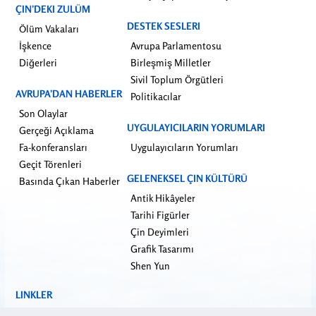
ÇIN’DEKI ZULÜM
DESTEK SESLERI
Ölüm Vakaları
İşkence
Avrupa Parlamentosu
Diğerleri
Birleşmiş Milletler
Sivil Toplum Örgütleri
AVRUPA’DAN HABERLER
Politikacılar
Son Olaylar
UYGULAYICILARIN YORUMLARI
Gerçeği Açıklama
Fa-konferansları
Uygulayıcıların Yorumları
Geçit Törenleri
GELENEKSEL ÇIN KÜLTÜRÜ
Basında Çıkan Haberler
Antik Hikâyeler
Tarihi Figürler
Çin Deyimleri
Grafik Tasarımı
Shen Yun
LINKLER
falundafa.org