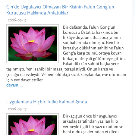
Çin'de Uygulayıcı Olmayan Bir Kişinin Falun Gong'un
Kurucusu Hakkında Anlattıkları
2006-09-17
Bir defasında, Falun Gong'un
kurucusu Üstat Li hakkında bir
hikâye duydum. Bu, 2004 yılının
sonbaharında olmuştu. Ben bir
kırtasiye dükkânın sahibine Falun
Gong'a karşı zulmü ortaya koyan
birkaç materyali götürmeye gittim.
Fakat dükkân sahibi başka yere
taşınmıştı. Yeni sahibi bir masaj terapistiydi. Onun karısı ve
çocuğu da evdeydi. Ve beni oldukça sıcak karşıladılar, eve oturmam
için eve davet ettiler.
devamı ...
Uygulamada Hiçbir Tutku Kalmadığında
2006-09-17
Birkaç gün önce bir uygulayıcı
arkadaş tarafından yazılan kilo
vermeyle ilgili bir yazı okudum ve
beni oldukça derinden etkiledi.