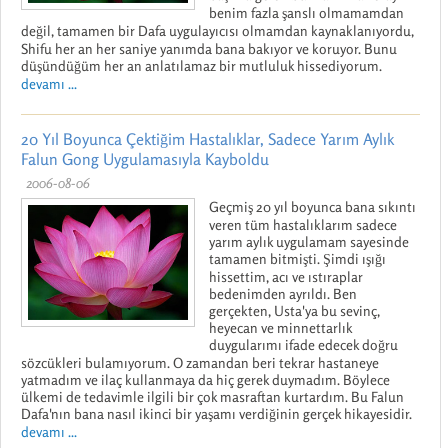
benim fazla şanslı olmamamdan
değil, tamamen bir Dafa uygulayıcısı olmamdan kaynaklanıyordu,
Shifu her an her saniye yanımda bana bakıyor ve koruyor. Bunu
düşündüğüm her an anlatılamaz bir mutluluk hissediyorum.
devamı ...
20 Yıl Boyunca Çektiğim Hastalıklar, Sadece Yarım Aylık
Falun Gong Uygulamasıyla Kayboldu
2006-08-06
Geçmiş 20 yıl boyunca bana sıkıntı
veren tüm hastalıklarım sadece
yarım aylık uygulamam sayesinde
tamamen bitmişti. Şimdi ışığı
hissettim, acı ve ıstıraplar
bedenimden ayrıldı. Ben
gerçekten, Usta'ya bu sevinç,
heyecan ve minnettarlık
duygularımı ifade edecek doğru
sözcükleri bulamıyorum. O zamandan beri tekrar hastaneye
yatmadım ve ilaç kullanmaya da hiç gerek duymadım. Böylece
ülkemi de tedavimle ilgili bir çok masraftan kurtardım. Bu Falun
Dafa'nın bana nasıl ikinci bir yaşamı verdiğinin gerçek hikayesidir.
devamı ...