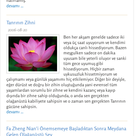
hatırlamış.
devamı ...
Tanrının Zihni
2006-08-20
Ben her akşam genelde sadece iki
veya üç saat uyuyorum ve kendimi
oldukça canlı hissediyorum. Bazen
meşgulken sadece on dakika
uyusam bile yeterli oluyor ve sanki
tüm gece uyumuş gibi
hissediyorum. Hiçbir zaman
uykusuzluk hissetmiyorum ve
çalışmamı veya günlük yaşamımı hiç etkilemiyor. Diğer bir deyişle,
eğer dürüst ve doğru bir zihin oluştuğunda yani evrensel tüm
yaşamlardan sorumlu bir zihne ve kendini kazanç veya kayıp
dışında bir zihne sahip olduğunda, o anda sen gerçekten
olağanüstü kabiliyete sahipsin ve o zaman sen gerçekten Tanrının
gücüne sahipsin.
devamı ...
Fa Zheng Nian'i Önemsemeye Başladıktan Sonra Meydana
Gelen Olağanüstü Şey