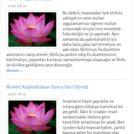
2006-08-20
Bu defa ki maceradan fark ettik ki,
yaklaşık on sene xiulian
uygulamamıza rağmen xiulian
sırasındaki birçok ince meselede
hala eksiğiz ve iyi yapmadı. Aynı
zamanda da aydınlandık ki biz
daha fazla çaba sarf etmeliyiz, en
yakından Shifu'nun Fa-düzeltme
adımlarını takip etmeli, Shifu'ya yardım edip Fa düzeltmesine
katılmalıyız, yaşamları kurtarıp, tamamlanmaya ulaşacağız ve Shifu
ile birlikte geldiğimiz yere döneceğiz.
devamı ...
Bisiklet Kaybolduktan Sonra Geri Döndü
2006-08-13
İnsanların hepsi şaşırdılar ve
onlara göre oldukça inanılmaz bir
şey geldi. Tabii ki sıradan insan
seviyesindeki ilkelere göre
kesinlikle anlatılmaz bir şeydi. Ben
içinden fazla heyecanlıydım, çünkü
başıma gelen bu inanılmaz olay