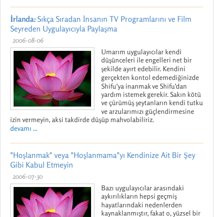
İrlanda:
Sıkça Sıradan İnsanın TV Programlarını ve Film
Seyreden Uygulayıcıyla Paylaşma
2006-08-06
Umarım uygulayıcılar kendi
düşünceleri ile engelleri net bir
şekilde ayırt edebilir. Kendini
gerçekten kontol edemediğinizde
Shifu'ya inanmak ve Shifu'dan
yardım istemek gerekir. Sakın kötü
ve çürümüş şeytanların kendi tutku
ve arzularımızı güçlendirmesine
izin vermeyin, aksi takdirde düşüp mahvolabiliriz.
devamı ...
"Hoşlanmak" veya "Hoşlanmama"yı Kendinize Ait Bir Şey
Gibi Kabul Etmeyin
2006-07-30
Bazı uygulayıcılar arasındaki
aykırılıkların hepsi geçmiş
hayatlarındaki nedenlerden
kaynaklanmıştır, fakat o, yüzsel bir