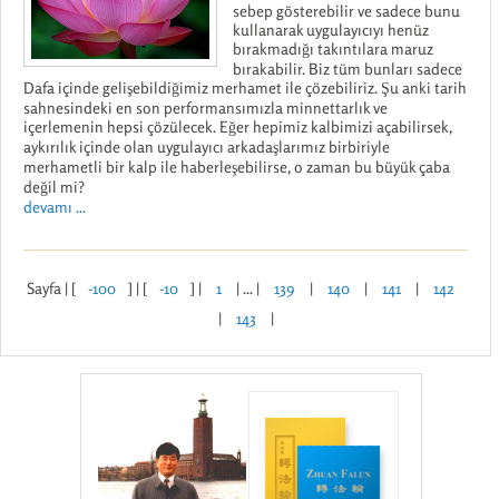
sebep gösterebilir ve sadece bunu
kullanarak uygulayıcıyı henüz
bırakmadığı takıntılara maruz
bırakabilir. Biz tüm bunları sadece
Dafa içinde gelişebildiğimiz merhamet ile çözebiliriz. Şu anki tarih
sahnesindeki en son performansımızla minnettarlık ve
içerlemenin hepsi çözülecek. Eğer hepimiz kalbimizi açabilirsek,
aykırılık içinde olan uygulayıcı arkadaşlarımız birbiriyle
merhametli bir kalp ile haberleşebilirse, o zaman bu büyük çaba
değil mi?
devamı ...
Sayfa | [
-100
] | [
-10
] |
1
| ... |
139
|
140
|
141
|
142
|
143
|