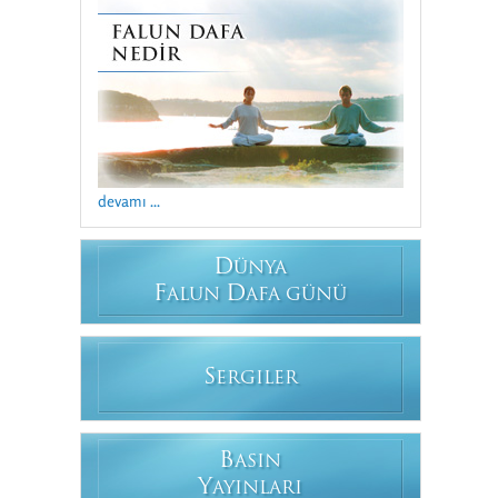
devamı ...
D
ÜNYA
F
D
ALUN
AFA GÜNÜ
S
ERGILER
B
ASIN
Y
AYINLARI