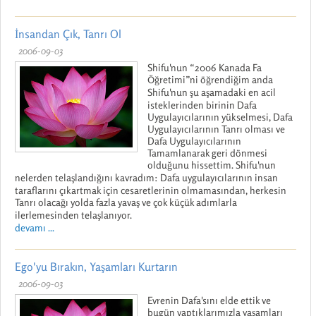
İnsandan Çık, Tanrı Ol
2006-09-03
Shifu'nun “2006 Kanada Fa
Öğretimi”ni öğrendiğim anda
Shifu'nun şu aşamadaki en acil
isteklerinden birinin Dafa
Uygulayıcılarının yükselmesi, Dafa
Uygulayıcılarının Tanrı olması ve
Dafa Uygulayıcılarının
Tamamlanarak geri dönmesi
olduğunu hissettim. Shifu'nun
nelerden telaşlandığını kavradım: Dafa uygulayıcılarının insan
taraflarını çıkartmak için cesaretlerinin olmamasından, herkesin
Tanrı olacağı yolda fazla yavaş ve çok küçük adımlarla
ilerlemesinden telaşlanıyor.
devamı ...
Ego'yu Bırakın, Yaşamları Kurtarın
2006-09-03
Evrenin Dafa'sını elde ettik ve
bugün yaptıklarımızla yaşamları