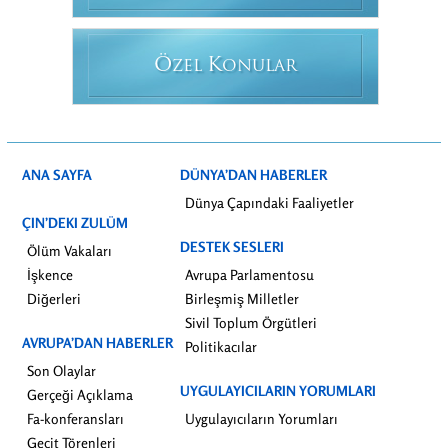
Ö
K
ZEL
ONULAR
ANA SAYFA
DÜNYA’DAN HABERLER
Dünya Çapındaki Faaliyetler
ÇIN’DEKI ZULÜM
DESTEK SESLERI
Ölüm Vakaları
İşkence
Avrupa Parlamentosu
Diğerleri
Birleşmiş Milletler
Sivil Toplum Örgütleri
AVRUPA’DAN HABERLER
Politikacılar
Son Olaylar
UYGULAYICILARIN YORUMLARI
Gerçeği Açıklama
Fa-konferansları
Uygulayıcıların Yorumları
Geçit Törenleri