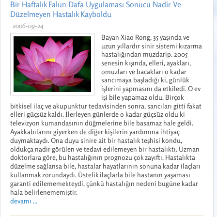
Bir Haftalık Falun Dafa Uygulaması Sonucu Nadir Ve
Düzelmeyen Hastalık Kayboldu
2006-09-24
Bayan Xiao Rong, 35 yaşında ve
uzun yıllardır sinir sistemi kızarma
hastalığından muzdarip. 2005
senesin kışında, elleri, ayakları,
omuzları ve bacakları o kadar
sancımaya başladığı ki, günlük
işlerini yapmasını da etkiledi. O ev
işi bile yapamaz oldu. Birçok
bitkisel ilaç ve akupunktur tedavisinden sonra, sancıları gitti fakat
elleri güçsüz kaldı. İlerleyen günlerde o kadar güçsüz oldu ki
televizyon kumandasının düğmelerine bile basamaz hale geldi.
Ayakkabılarını giyerken de diğer kişilerin yardımına ihtiyaç
duymaktaydı. Ona duyu sinire ait bir hastalık teşhisi kondu,
oldukça nadir görülen ve tedavi edilemeyen bir hastalıktı. Uzman
doktorlara göre, bu hastalığının prognozu çok zayıftı. Hastalıkta
düzelme sağlansa bile, hastalar hayatlarının sonuna kadar ilaçları
kullanmak zorundaydı. Üstelik ilaçlarla bile hastanın yaşaması
garanti edilememekteydi, çünkü hastalığın nedeni bugüne kadar
hala belirlenememiştir.
devamı ...