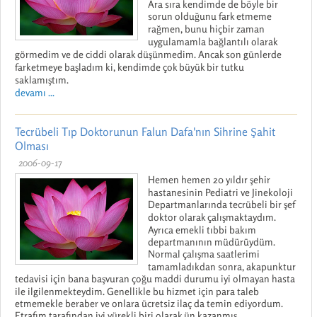
Ara sıra kendimde de böyle bir
sorun olduğunu fark etmeme
rağmen, bunu hiçbir zaman
uygulamamla bağlantılı olarak
görmedim ve de ciddi olarak düşünmedim. Ancak son günlerde
farketmeye başladım ki, kendimde çok büyük bir tutku
saklamıştım.
devamı ...
Tecrübeli Tıp Doktorunun Falun Dafa'nın Sihrine Şahit
Olması
2006-09-17
Hemen hemen 20 yıldır şehir
hastanesinin Pediatri ve Jinekoloji
Departmanlarında tecrübeli bir şef
doktor olarak çalışmaktaydım.
Ayrıca emekli tıbbi bakım
departmanının müdürüydüm.
Normal çalışma saatlerimi
tamamladıkdan sonra, akapunktur
tedavisi için bana başvuran çoğu maddi durumu iyi olmayan hasta
ile ilgilenmekteydim. Genellikle bu hizmet için para taleb
etmemekle beraber ve onlara ücretsiz ilaç da temin ediyordum.
Etrafım tarafından iyi yürekli biri olarak ün kazanmış