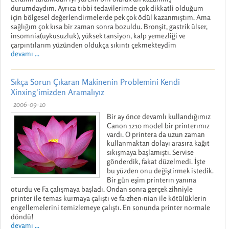
durumdaydım. Ayrıca tıbbi tedavilerimde çok dikkatli olduğum
için bölgesel değerlendirmelerde pek çok ödül kazanmıştım. Ama
sağlığım çok kısa bir zaman sonra bozuldu. Bronşit, gastrik ülser,
insomnia(uykusuzluk), yüksek tansiyon, kalp yemezliği ve
çarpıntılarım yüzünden oldukça sıkıntı çekmekteydim
devamı ...
Sıkça Sorun Çıkaran Makinenin Problemini Kendi
Xinxing'imizden Aramalıyız
2006-09-10
Bir ay önce devamlı kullandığımız
Canon 1210 model bir printerımız
vardı. O printera da uzun zaman
kullanmaktan dolayı arasıra kağıt
sıkışmaya başlamıştı. Servise
gönderdik, fakat düzelmedi. İşte
bu yüzden onu değiştirmek istedik.
Bir gün eşim printerın yanına
oturdu ve Fa çalışmaya başladı. Ondan sonra gerçek zihniyle
printer ile temas kurmaya çalıştı ve fa-zhen-nian ile kötülüklerin
engellemelerini temizlemeye çalıştı. En sonunda printer normale
döndü!
devamı ...